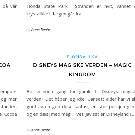
r på vår
Honda State Park. Stranden er hvit, vannet 
krystallklart, fargen går fra…
Av
Anne Bente
,
FLORIDA
USA
OCOA
DISNEYS MAGISKE VERDEN – MAGIC
KINGDOM
tempoet
Blir vi noen gang for gamle til Disneys magis
k og mer
verden? Det håper jeg ikke. Uansett alder har vi al
stander,
godt av en god dose fantasi, en stor porsjon gle
e. Cocoa
og en dæsj med magi i livet. Javisst er Disneyland i…
Av
Anne Bente