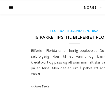
NORGE
,
,
FLORIDA
REISEPRATEN
USA
15 PAKKETIPS TIL BILFERIE I FL
Bilferie i Florida er en herlig opplevelse. D
selvfølgelig klær til et varmt og klamt
kredittkort og pass og alt som normalt skal 
på en ferie. Men det er lurt å pakke litt an
enn til…
Av
Anne Bente