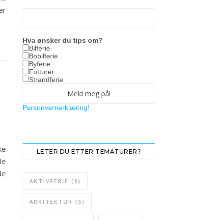
er
Hva ønsker du tips om?
Bilferie
Bobilferie
Byferie
Fotturer
Strandferie
Personvernerklæring!
ke
LETER DU ETTER TEMATURER?
le
de
AKTIVFERIE
(8)
ARKITEKTUR
(5)