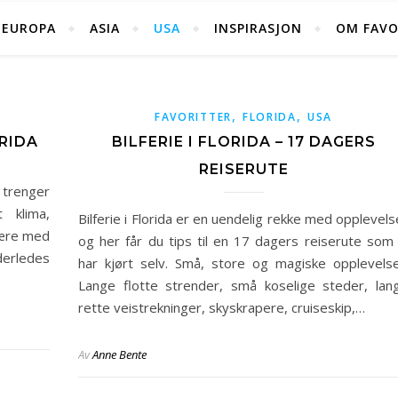
EUROPA
ASIA
USA
INSPIRASJON
OM FAVO
,
,
FAVORITTER
FLORIDA
USA
ORIDA
BILFERIE I FLORIDA – 17 DAGERS
REISERUTE
u trenger
 klima,
Bilferie i Florida er en uendelig rekke med opplevels
være med
og her får du tips til en 17 dagers reiserute som 
derledes
har kjørt selv. Små, store og magiske opplevelse
Lange flotte strender, små koselige steder, lan
rette veistrekninger, skyskrapere, cruiseskip,…
Av
Anne Bente