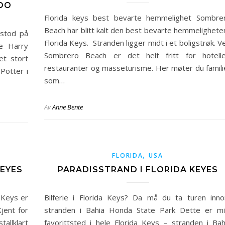
DO
Florida keys best bevarte hemmelighet Sombre
Beach har blitt kalt den best bevarte hemmeligheten
 stod på
Florida Keys. Stranden ligger midt i et boligstrøk. V
e Harry
Sombrero Beach er det helt fritt for hotelle
et stort
restauranter og masseturisme. Her møter du famili
Potter i
som…
Av
Anne Bente
,
FLORIDA
USA
KEYES
PARADISSTRAND I FLORIDA KEYES
 Keys er
Bilferie i Florida Keys? Da må du ta turen inn
jent for
stranden i Bahia Honda State Park Dette er mi
tallklart
favorittsted i hele Florida Keys – stranden i Bah