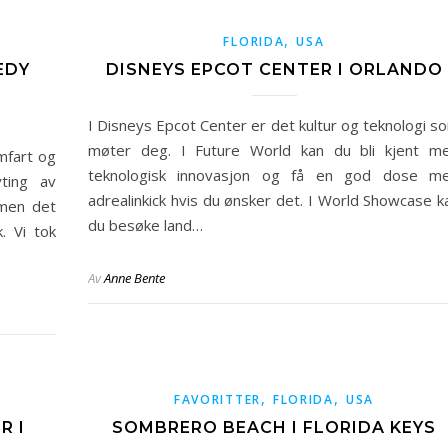
,
FLORIDA
USA
EDY
DISNEYS EPCOT CENTER I ORLANDO
I Disneys Epcot Center er det kultur og teknologi s
møter deg. I Future World kan du bli kjent m
mfart og
teknologisk innovasjon og få en god dose m
yting av
adrealinkick hvis du ønsker det. I World Showcase k
 men det
du besøke land…
. Vi tok
Av
Anne Bente
,
,
FAVORITTER
FLORIDA
USA
R I
SOMBRERO BEACH I FLORIDA KEYS