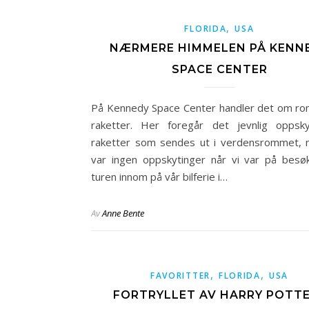
,
FLORIDA
USA
NÆRMERE HIMMELEN PÅ KENN
SPACE CENTER
På Kennedy Space Center handler det om ro
raketter. Her foregår det jevnlig oppsk
raketter som sendes ut i verdensrommet,
var ingen oppskytinger når vi var på besøk
turen innom på vår bilferie i…
Av
Anne Bente
,
,
FAVORITTER
FLORIDA
USA
FORTRYLLET AV HARRY POTTE