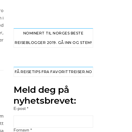
ro
 i
ed
r,
NOMINERT TIL NORGES BESTE
er
REISEBLOGGER 2019. GÅ INN OG STEM!
FÅ REISETIPS FRA FAVORITTREISER.NO
Meld deg på
nyhetsbrevet:
E-post
*
om
tt
ia
Fornavn
*