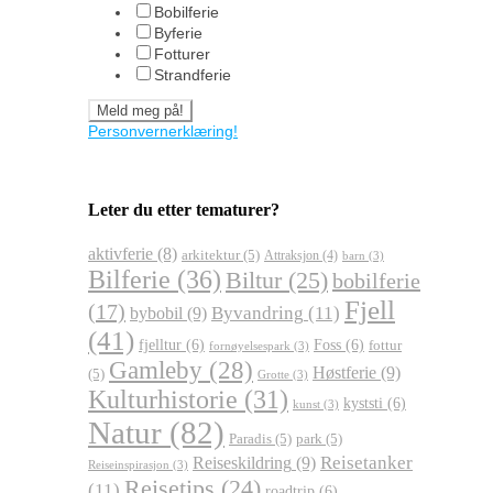
Bobilferie
Byferie
Fotturer
Strandferie
Personvernerklæring!
Leter du etter tematurer?
aktivferie
(8)
arkitektur
(5)
Attraksjon
(4)
barn
(3)
Bilferie
(36)
Biltur
(25)
bobilferie
Fjell
(17)
Byvandring
(11)
bybobil
(9)
(41)
fjelltur
(6)
Foss
(6)
fottur
fornøyelsespark
(3)
Gamleby
(28)
Høstferie
(9)
(5)
Grotte
(3)
Kulturhistorie
(31)
kyststi
(6)
kunst
(3)
Natur
(82)
Paradis
(5)
park
(5)
Reisetanker
Reiseskildring
(9)
Reiseinspirasjon
(3)
Reisetips
(24)
(11)
roadtrip
(6)