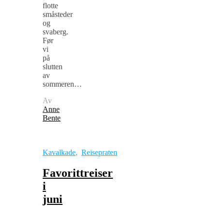
flotte
småsteder
og
svaberg.
Før
vi
på
slutten
av
sommeren…
Av
Anne
Bente
Kavalkade
,
Reisepraten
Favorittreiser
i
juni