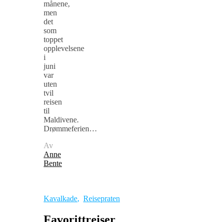
månene,
men
det
som
toppet
opplevelsene
i
juni
var
uten
tvil
reisen
til
Maldivene.
Drømmeferien…
Av
Anne
Bente
Kavalkade
,
Reisepraten
Favorittreiser