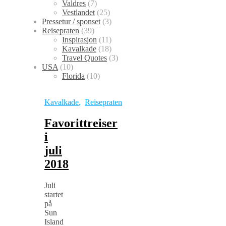
Valdres
(7)
Vestlandet
(25)
Pressetur / sponset
(3)
Reisepraten
(39)
Inspirasjon
(11)
Kavalkade
(18)
Travel Quotes
(3)
USA
(10)
Florida
(10)
Kavalkade
,
Reisepraten
Favorittreiser
i
juli
2018
Juli
startet
på
Sun
Island