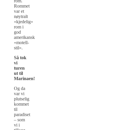
rom.
Rommet
var et
nøytralt
«kjedelig»
rom i
god
amerikansk
«motell-
stil».
Så tok
vi
turen
ut til
Marinaen!
Og da
var vi
plutselig
kommet
til
paradiset
– som
vi i