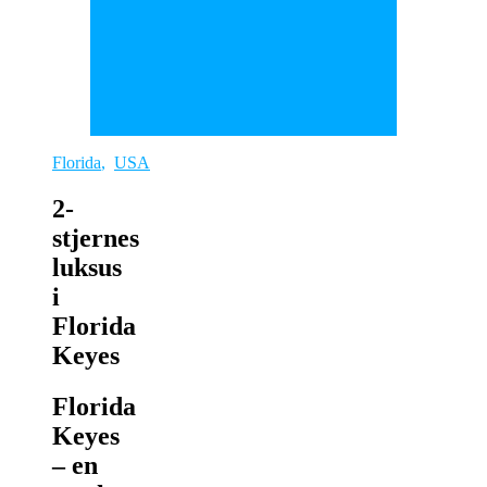
Florida
,
USA
2-
stjernes
luksus
i
Florida
Keyes
Florida
Keyes
– en