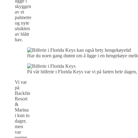
ligge i
skyggen
av et
palmetre
og nyte
utsikten
av blått
hav.
Har du noen gang drømt om å ligge i en hengekøye mellom p
På vår bilferie i Florida Keys var vi på farten hele dage
Vi var
på
Backfin
Resort
&
Marina
i kun to
dager,
men
var
nesten