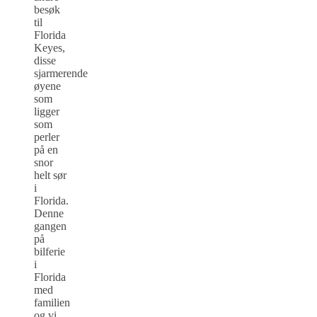
besøk
til
Florida
Keyes,
disse
sjarmerende
øyene
som
ligger
som
perler
på en
snor
helt sør
i
Florida.
Denne
gangen
på
bilferie
i
Florida
med
familien
og vi