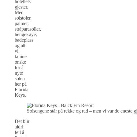
hotellets
gjester.
Med
solstoler,
palmer,
stråparasoller,
hengekøye,
badeplass
og alt
vi
kunne
ønske
for å
nyte
solen
her på
Florida
Keys.
Solsengene står på rekke og rad – men vi var de eneste g
Det blir
aldri
feil å