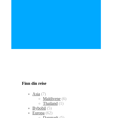
Finn din reise
Asia
(7)
Maldivene
(6)
Thailand
(1)
Bybobil
(5)
Europa
(62)
Danmark
(5)