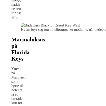
tillegg
hadde
nesten
for oss
selv.
Hvem bryr seg om hotellrommet er moderne, når badeplas
Marinaluksus
på
Florida
Keys
Ytterst
på
Marinaen
som
hørte til
hotellet,
lå et
område
kun for