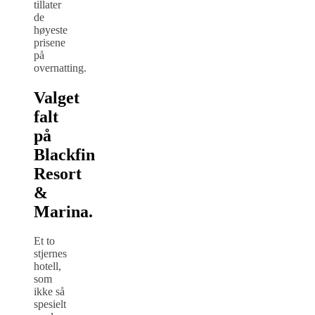
tillater
de
høyeste
prisene
på
overnatting.
Valget
falt
på
Blackfin
Resort
&
Marina.
Et to
stjernes
hotell,
som
ikke så
spesielt