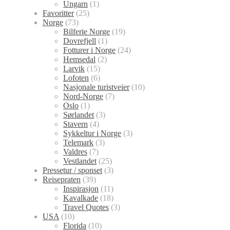
Ungarn
(1)
Favoritter
(25)
Norge
(73)
Bilferie Norge
(19)
Dovrefjell
(1)
Fotturer i Norge
(24)
Hemsedal
(2)
Larvik
(15)
Lofoten
(6)
Nasjonale turistveier
(10)
Nord-Norge
(7)
Oslo
(1)
Sørlandet
(3)
Stavern
(4)
Sykkeltur i Norge
(3)
Telemark
(3)
Valdres
(7)
Vestlandet
(25)
Pressetur / sponset
(3)
Reisepraten
(39)
Inspirasjon
(11)
Kavalkade
(18)
Travel Quotes
(3)
USA
(10)
Florida
(10)