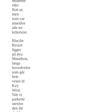
moderne
eller
flott ut,
men
som var
innenfor
alle tre
kriteriene.
Blacfin
Resort
ligger
på øya
Marathon,
langs
hovedveien
som går
hele
veien til
Key
West.
Når vi
parkerte
utenfor
den litt