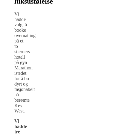
luksusfølelse
Vi
hadde
valgt å
booke
overnatting
på et
to-
stjerners
hotell
på øya
Marathon
istedet
for å bo
dyrt og
fasjonabelt
på
berømte
Key
West.
Vi
hadde
tre