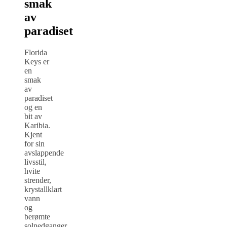
smak
av
paradiset
Florida
Keys er
en
smak
av
paradiset
og en
bit av
Karibia.
Kjent
for sin
avslappende
livsstil,
hvite
strender,
krystallklart
vann
og
berømte
solnedganger.