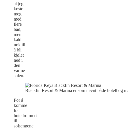
at jeg
koste
meg
med
flere
bad,
men
kaldt
nok til
å bli
kjølet
ned i
den
varme
solen.
Blackfin Resort & Marina er som nevnt både hotell og m
For å
komme
fra
hotellrommet
til
solsengene