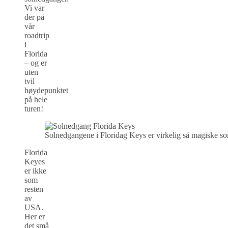
Vi var
der på
vår
roadtrip
i
Florida
– og er
uten
tvil
høydepunktet
på hele
turen!
Solnedgangene i Floridag Keys er virkelig så magiske som
Florida
Keyes
er ikke
som
resten
av
USA.
Her er
det små