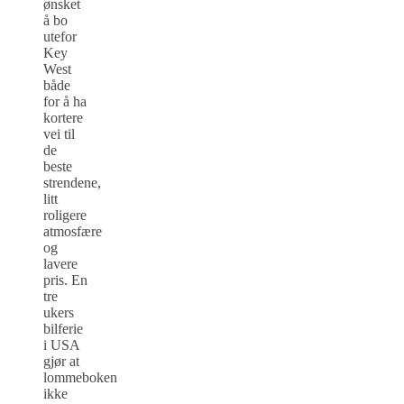
ønsket
å bo
utefor
Key
West
både
for å ha
kortere
vei til
de
beste
strendene,
litt
roligere
atmosfære
og
lavere
pris. En
tre
ukers
bilferie
i USA
gjør at
lommeboken
ikke