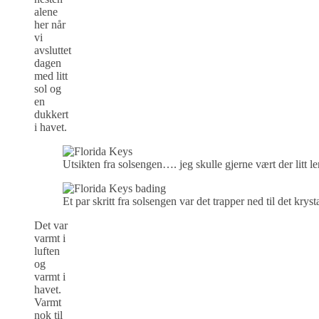
alene
her når
vi
avsluttet
dagen
med litt
sol og
en
dukkert
i havet.
Utsikten fra solsengen…. jeg skulle gjerne vært der litt le
Et par skritt fra solsengen var det trapper ned til det krys
Det var
varmt i
luften
og
varmt i
havet.
Varmt
nok til