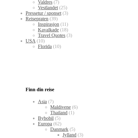
Valdres
(7)
Vestlandet
(25)
Pressetur / sponset
(3)
Reisepraten
(39)
Inspirasjon
(11)
Kavalkade
(18)
Travel Quotes
(3)
USA
(10)
Florida
(10)
Finn din reise
Asia
(7)
Maldivene
(6)
Thailand
(1)
Bybobil
(5)
Europa
(62)
Danmark
(5)
Jylland
(3)