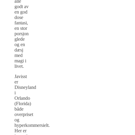
alle
godt av
en god
dose
fantasi,
en stor
porsjon
glede
og en
dæsj
med
magi i
livet.
Javisst
er
Disneyland
i
Orlando
(Florida)
både
overpriset
og
hyperkommersielt.
Her er