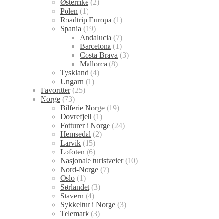
Østerrike
(2)
Polen
(1)
Roadtrip Europa
(1)
Spania
(19)
Andalucia
(7)
Barcelona
(1)
Costa Brava
(3)
Mallorca
(8)
Tyskland
(4)
Ungarn
(1)
Favoritter
(25)
Norge
(73)
Bilferie Norge
(19)
Dovrefjell
(1)
Fotturer i Norge
(24)
Hemsedal
(2)
Larvik
(15)
Lofoten
(6)
Nasjonale turistveier
(10)
Nord-Norge
(7)
Oslo
(1)
Sørlandet
(3)
Stavern
(4)
Sykkeltur i Norge
(3)
Telemark
(3)