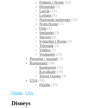
Fotturer i Norge
(24)
Hemsedal
(2)
Larvik
(15)
Lofoten
(6)
Nasjonale turistveier
(10)
Nord-Norge
(7)
Oslo
(1)
Sørlandet
(3)
Stavern
(4)
Sykkeltur i Norge
(3)
Telemark
(3)
Valdres
(7)
Vestlandet
(25)
Pressetur / sponset
(3)
Reisepraten
(39)
Inspirasjon
(11)
Kavalkade
(18)
Travel Quotes
(3)
USA
(10)
Florida
(10)
Florida
,
USA
Disneys