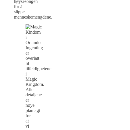
høysesongen
for å
slippe
menneskemengdene.
Ingenting
er
overlatt
til
tilfeldighetene
i
Magic
Kingdom.
Alle
detaljene
er
nøye
planlagt
for
at
vi