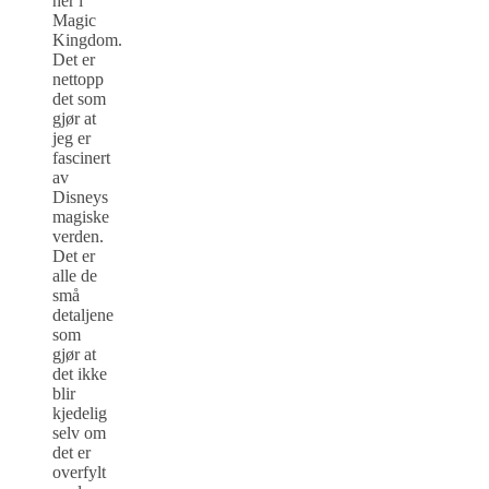
her i
Magic
Kingdom.
Det er
nettopp
det som
gjør at
jeg er
fascinert
av
Disneys
magiske
verden.
Det er
alle de
små
detaljene
som
gjør at
det ikke
blir
kjedelig
selv om
det er
overfylt