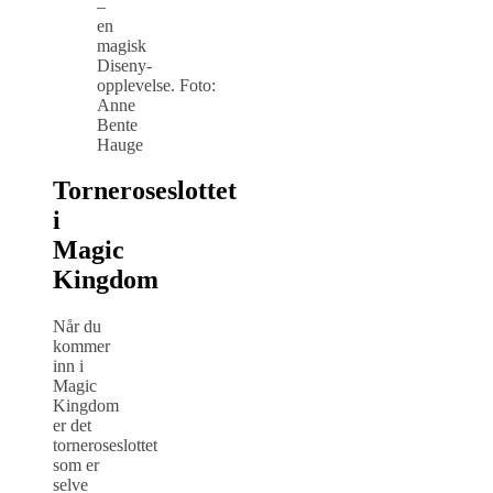
–
en
magisk
Diseny-
opplevelse. Foto:
Anne
Bente
Hauge
Torneroseslottet
i
Magic
Kingdom
Når du
kommer
inn i
Magic
Kingdom
er det
torneroseslottet
som er
selve