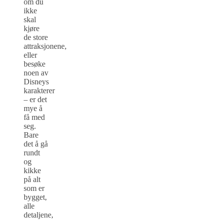
om du
ikke
skal
kjøre
de store
attraksjonene,
eller
besøke
noen av
Disneys
karakterer
– er det
mye å
få med
seg.
Bare
det å gå
rundt
og
kikke
på alt
som er
bygget,
alle
detaljene,