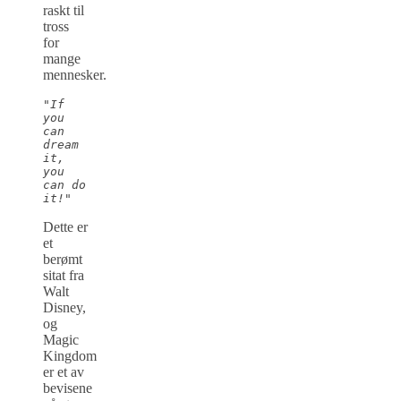
raskt til
tross
for
mange
mennesker.
"If 
you 
can 
dream 
it, 
you 
can do 
it!"
Dette er
et
berømt
sitat fra
Walt
Disney,
og
Magic
Kingdom
er et av
bevisene