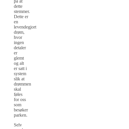
på at
dette
stemmer.
Dette er
en
levendegjort
drøm,
hvor
ingen
detaler
er
glemt
og alt
er satt i
system
slik at
drømmen
skal
føles
for oss
som
besøker
parken.
Selv