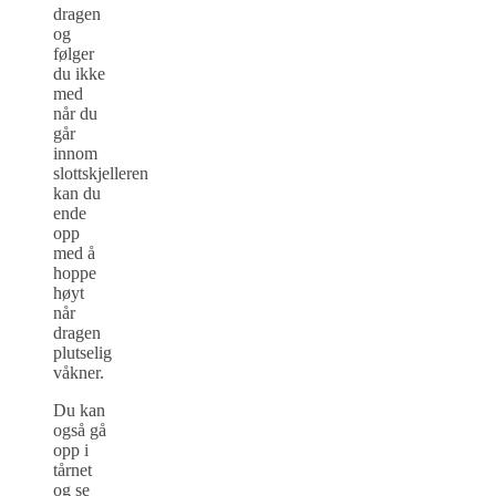
dragen
og
følger
du ikke
med
når du
går
innom
slottskjelleren
kan du
ende
opp
med å
hoppe
høyt
når
dragen
plutselig
våkner.
Du kan
også gå
opp i
tårnet
og se