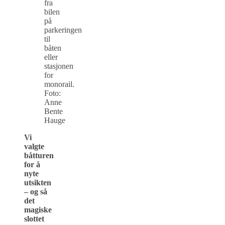
fra
bilen
på
parkeringen
til
båten
eller
stasjonen
for
monorail.
Foto:
Anne
Bente
Hauge
Vi
valgte
båtturen
for å
nyte
utsikten
– og så
det
magiske
slottet