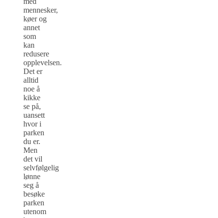
med
mennesker,
køer og
annet
som
kan
redusere
opplevelsen.
Det er
alltid
noe å
kikke
se på,
uansett
hvor i
parken
du er.
Men
det vil
selvfølgelig
lønne
seg å
besøke
parken
utenom