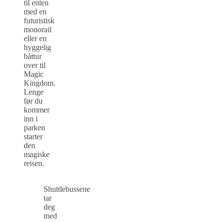
til enten
med en
futuristisk
monorail
eller en
hyggelig
båttur
over til
Magic
Kingdom.
Lenge
før du
kommer
inn i
parken
starter
den
magiske
reisen.
Shuttlebussene
tar
deg
med