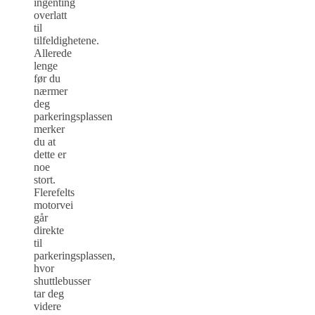
ingenting
overlatt
til
tilfeldighetene.
Allerede
lenge
før du
nærmer
deg
parkeringsplassen
merker
du at
dette er
noe
stort.
Flerefelts
motorvei
går
direkte
til
parkeringsplassen,
hvor
shuttlebusser
tar deg
videre