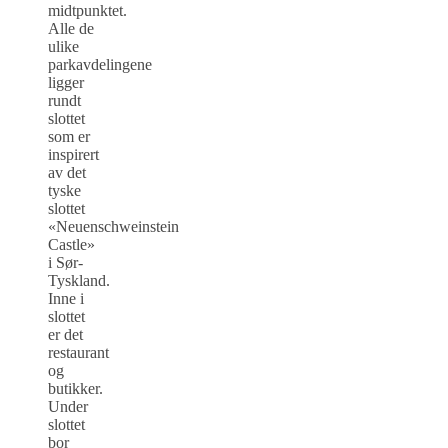
midtpunktet.
Alle de
ulike
parkavdelingene
ligger
rundt
slottet
som er
inspirert
av det
tyske
slottet
«Neuenschweinstein
Castle»
i Sør-
Tyskland.
Inne i
slottet
er det
restaurant
og
butikker.
Under
slottet
bor