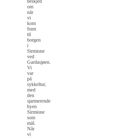
beskjed
om
når
vi
kom
fram
til
borgen
i
Sirmione
ved
Gardasjøen.
Vi
var
på
sykkeltur,
med
den
sjarmerende
byen
Sirmione
som
mål.
Når
vi