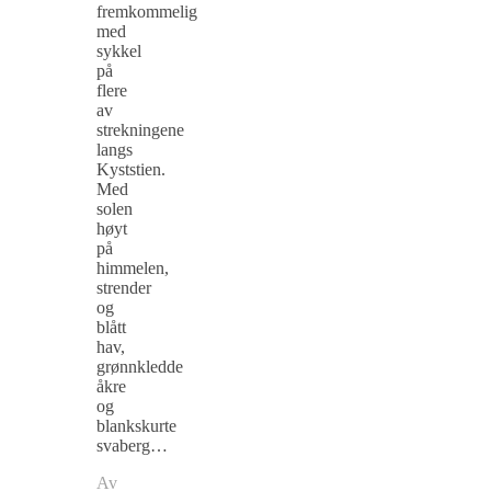
fremkommelig
med
sykkel
på
flere
av
strekningene
langs
Kyststien.
Med
solen
høyt
på
himmelen,
strender
og
blått
hav,
grønnkledde
åkre
og
blankskurte
svaberg…
Av