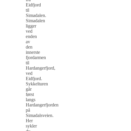
Eidfjord
til
Simadalen.
Simadalen
ligger
ved
enden
av
den
innerste
fjordarmen
til
Hardangerfjord,
ved
Eidfjord.
Sykkelturen
går
først
langs
Hardangerfjorden
på
Simadalsveien.
Her
sykler