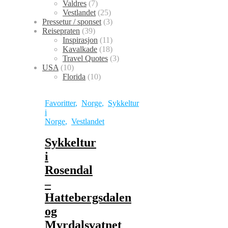
Valdres
(7)
Vestlandet
(25)
Pressetur / sponset
(3)
Reisepraten
(39)
Inspirasjon
(11)
Kavalkade
(18)
Travel Quotes
(3)
USA
(10)
Florida
(10)
Favoritter
,
Norge
,
Sykkeltur
i
Norge
,
Vestlandet
Sykkeltur
i
Rosendal
–
Hattebergsdalen
og
Myrdalsvatnet