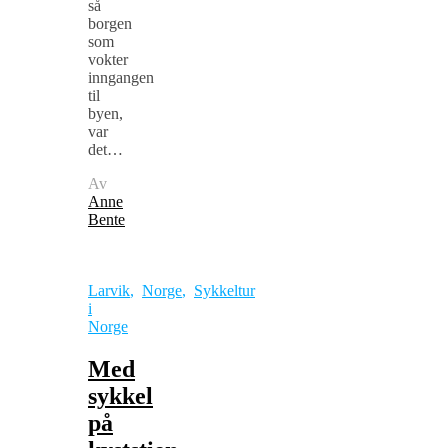
så
borgen
som
vokter
inngangen
til
byen,
var
det…
Av
Anne
Bente
Larvik
,
Norge
,
Sykkeltur
i
Norge
Med
sykkel
på