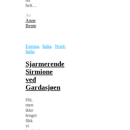
du
helt…
Av
Anne
Bente
Europa
,
Italia
,
Nord-
Italia
Sjarmerende
Sirmione
ved
Gardasjøen
Hit,
men
ikke
lenger
fikk
vi