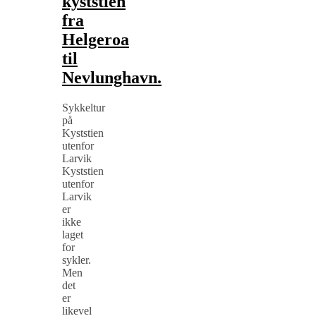
kyststien
fra
Helgeroa
til
Nevlunghavn.
Sykkeltur
på
Kyststien
utenfor
Larvik
Kyststien
utenfor
Larvik
er
ikke
laget
for
sykler.
Men
det
er
likevel