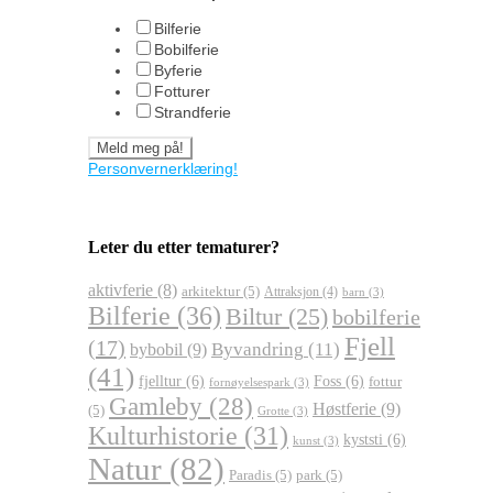
Bilferie
Bobilferie
Byferie
Fotturer
Strandferie
Personvernerklæring!
Leter du etter tematurer?
aktivferie
(8)
arkitektur
(5)
Attraksjon
(4)
barn
(3)
Bilferie
(36)
Biltur
(25)
bobilferie
Fjell
(17)
Byvandring
(11)
bybobil
(9)
(41)
fjelltur
(6)
Foss
(6)
fottur
fornøyelsespark
(3)
Gamleby
(28)
Høstferie
(9)
(5)
Grotte
(3)
Kulturhistorie
(31)
kyststi
(6)
kunst
(3)
Natur
(82)
Paradis
(5)
park
(5)