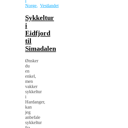
i
Norge
,
Vestlandet
Sykkeltur
i
Eidfjord
til
Simadalen
Ønsker
du
en
enkel,
men
vakker
sykkeltur
i
Hardanger,
kan
jeg
anbefale
sykkeltur
fra