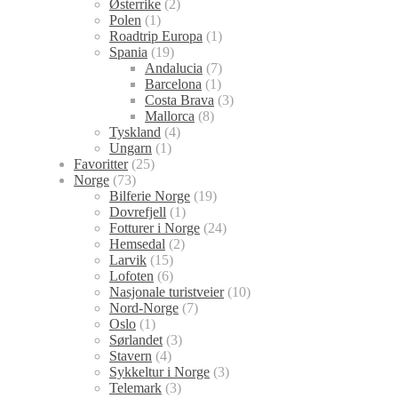
Østerrike
(2)
Polen
(1)
Roadtrip Europa
(1)
Spania
(19)
Andalucia
(7)
Barcelona
(1)
Costa Brava
(3)
Mallorca
(8)
Tyskland
(4)
Ungarn
(1)
Favoritter
(25)
Norge
(73)
Bilferie Norge
(19)
Dovrefjell
(1)
Fotturer i Norge
(24)
Hemsedal
(2)
Larvik
(15)
Lofoten
(6)
Nasjonale turistveier
(10)
Nord-Norge
(7)
Oslo
(1)
Sørlandet
(3)
Stavern
(4)
Sykkeltur i Norge
(3)
Telemark
(3)