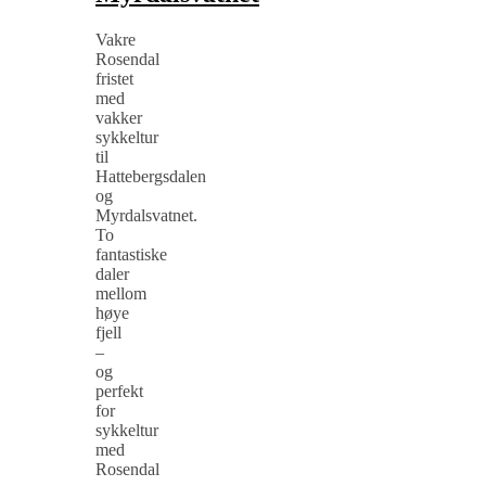
Vakre
Rosendal
fristet
med
vakker
sykkeltur
til
Hattebergsdalen
og
Myrdalsvatnet.
To
fantastiske
daler
mellom
høye
fjell
–
og
perfekt
for
sykkeltur
med
Rosendal