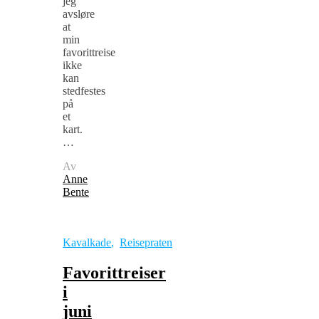
jeg
avsløre
at
min
favorittreise
ikke
kan
stedfestes
på
et
kart.
…
Av
Anne
Bente
Kavalkade
,
Reisepraten
Favorittreiser
i
juni