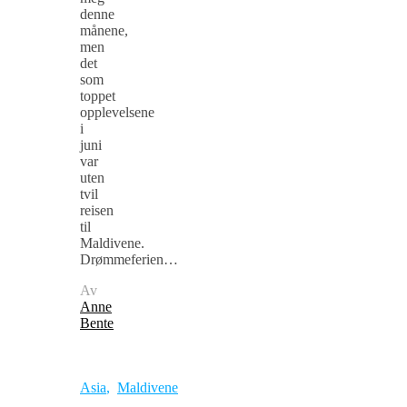
denne
månene,
men
det
som
toppet
opplevelsene
i
juni
var
uten
tvil
reisen
til
Maldivene.
Drømmeferien…
Av
Anne
Bente
Asia
,
Maldivene