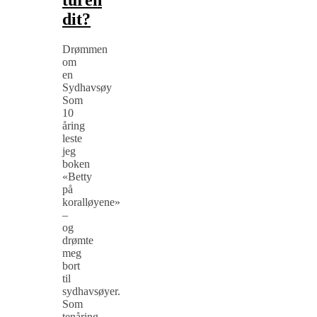
turen
dit?
Drømmen
om
en
Sydhavsøy
Som
10
åring
leste
jeg
boken
«Betty
på
koralløyene»
–
og
drømte
meg
bort
til
sydhavsøyer.
Som
tenåring