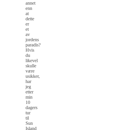
annet
enn
at
dette
er
et
av
jordens
paradis?
Hvis
du
likevel
skulle
være
usikker,
har
jeg
etter
min
10
dagers
tur
til
Sun
Island