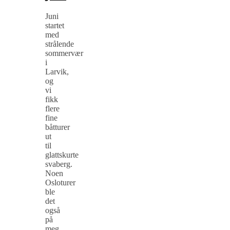
Juni
startet
med
strålende
sommervær
i
Larvik,
og
vi
fikk
flere
fine
båtturer
ut
til
glattskurte
svaberg.
Noen
Osloturer
ble
det
også
på
meg