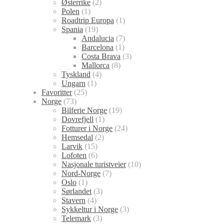
Østerrike
(2)
Polen
(1)
Roadtrip Europa
(1)
Spania
(19)
Andalucia
(7)
Barcelona
(1)
Costa Brava
(3)
Mallorca
(8)
Tyskland
(4)
Ungarn
(1)
Favoritter
(25)
Norge
(73)
Bilferie Norge
(19)
Dovrefjell
(1)
Fotturer i Norge
(24)
Hemsedal
(2)
Larvik
(15)
Lofoten
(6)
Nasjonale turistveier
(10)
Nord-Norge
(7)
Oslo
(1)
Sørlandet
(3)
Stavern
(4)
Sykkeltur i Norge
(3)
Telemark
(3)