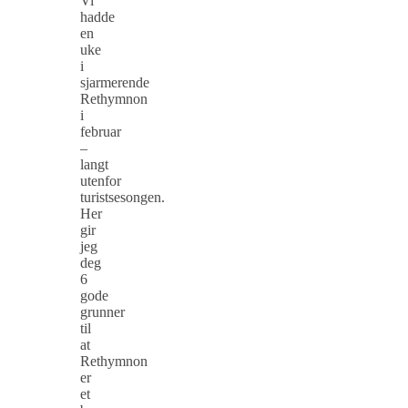
Vi
hadde
en
uke
i
sjarmerende
Rethymnon
i
februar
–
langt
utenfor
turistsesongen.
Her
gir
jeg
deg
6
gode
grunner
til
at
Rethymnon
er
et