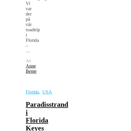
Vi
var
der
på
vår
roadtrip
i
Florida
–
…
Av
Anne
Bente
Florida
,
USA
Paradisstrand
i
Florida
Keyes