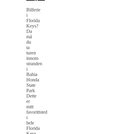
Bilferie
i
Florida
Keys?
Da
må
du
ta
turen
innom
stranden
i
Bahia
Honda
State
Park
Dette
er
mitt
favorittsted
i
hele
Florida
Keys