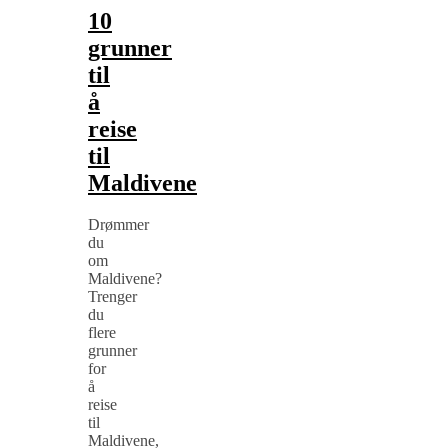
10
grunner
til
å
reise
til
Maldivene
Drømmer
du
om
Maldivene?
Trenger
du
flere
grunner
for
å
reise
til
Maldivene,