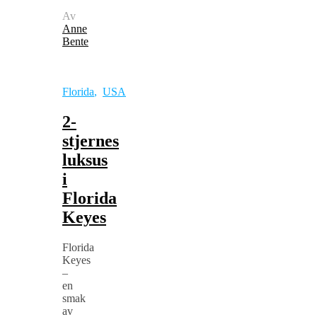
Av
Anne
Bente
Florida
,
USA
2-
stjernes
luksus
i
Florida
Keyes
Florida
Keyes
–
en
smak
av