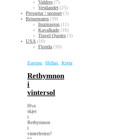
Valdres
(7)
Vestlandet
(25)
Pressetur / sponset
(3)
Reisepraten
(39)
Inspirasjon
(11)
Kavalkade
(18)
Travel Quotes
(3)
USA
(10)
Florida
(10)
Europa
,
Hellas
,
Kreta
Rethymnon
i
vintersol
Hva
skjer
i
Rethymnon
i
vinterferien?