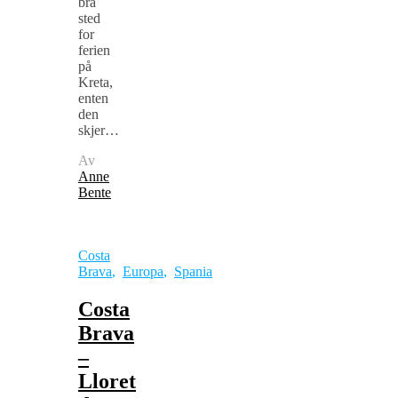
bra
sted
for
ferien
på
Kreta,
enten
den
skjer…
Av
Anne
Bente
Costa
Brava
,
Europa
,
Spania
Costa
Brava
–
Lloret