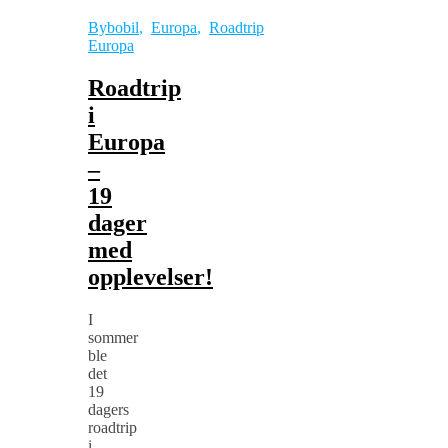
Bybobil
,
Europa
,
Roadtrip
Europa
Roadtrip
i
Europa
–
19
dager
med
opplevelser!
I
sommer
ble
det
19
dagers
roadtrip
i