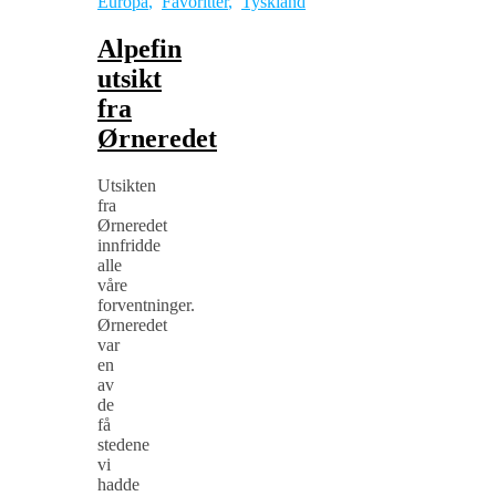
Europa
,
Favoritter
,
Tyskland
Alpefin
utsikt
fra
Ørneredet
Utsikten
fra
Ørneredet
innfridde
alle
våre
forventninger.
Ørneredet
var
en
av
de
få
stedene
vi
hadde