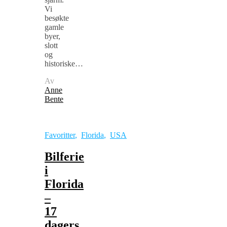
Vi
besøkte
gamle
byer,
slott
og
historiske…
Av
Anne
Bente
Favoritter
,
Florida
,
USA
Bilferie
i
Florida
–
17
dagers