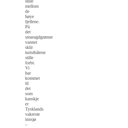
stille
mellom
de
høye
fjellene.
På
det
smaragdgrønne
vannet
sklir
turistbåtene
stille
forbi.
Vi
har
kommet
til
det
som
kanskje
er
Tysklands
vakreste
innsjø
–