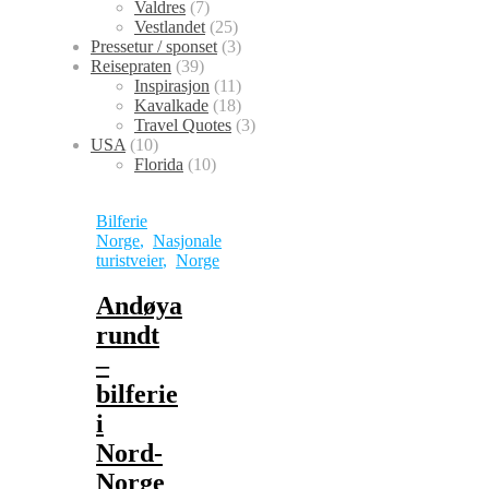
Valdres
(7)
Vestlandet
(25)
Pressetur / sponset
(3)
Reisepraten
(39)
Inspirasjon
(11)
Kavalkade
(18)
Travel Quotes
(3)
USA
(10)
Florida
(10)
Bilferie
Norge
,
Nasjonale
turistveier
,
Norge
Andøya
rundt
–
bilferie
i
Nord-
Norge