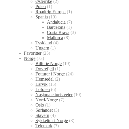
Østerrike
(2)
Polen
(1)
Roadtrip Europa
(1)
Spania
(19)
Andalucia
(7)
Barcelona
(1)
Costa Brava
(3)
Mallorca
(8)
Tyskland
(4)
Ungarn
(1)
Favoritter
(25)
Norge
(73)
Bilferie Norge
(19)
Dovrefjell
(1)
Fotturer i Norge
(24)
Hemsedal
(2)
Larvik
(15)
Lofoten
(6)
Nasjonale turistveier
(10)
Nord-Norge
(7)
Oslo
(1)
Sørlandet
(3)
Stavern
(4)
Sykkeltur i Norge
(3)
Telemark
(3)