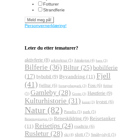
Fotturer
Strandferie
Personvernerklæring!
Leter du etter tematurer?
aktivferie
(8)
arkitektur
(5)
Attraksjon
(4)
barn
(3)
Bilferie
(36)
Biltur
(25)
bobilferie
Fjell
(17)
Byvandring
(11)
bybobil
(9)
(41)
fjelltur
(6)
Foss
(6)
fottur
fornøyelsespark
(3)
Gamleby
(28)
Høstferie
(9)
(5)
Grotte
(3)
Kulturhistorie
(31)
kyststi
(6)
kunst
(3)
Natur
(82)
Paradis
(5)
park
(5)
Reisetanker
Reiseskildring
(9)
Reiseinspirasjon
(3)
Reisetips
(24)
(11)
roadtrip
(6)
Rusletur
(28)
slott
(7)
Småbyidyll
(5)
ski
(4)