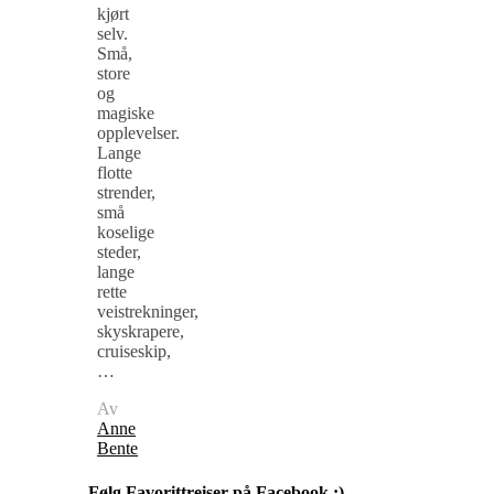
kjørt
selv.
Små,
store
og
magiske
opplevelser.
Lange
flotte
strender,
små
koselige
steder,
lange
rette
veistrekninger,
skyskrapere,
cruiseskip,
…
Av
Anne
Bente
Følg Favorittreiser på Facebook :)