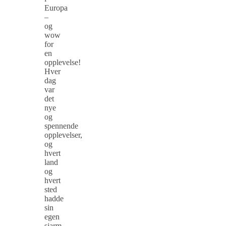
Europa
–
og
wow
for
en
opplevelse!
Hver
dag
var
det
nye
og
spennende
opplevelser,
og
hvert
land
og
hvert
sted
hadde
sin
egen
sjarm.