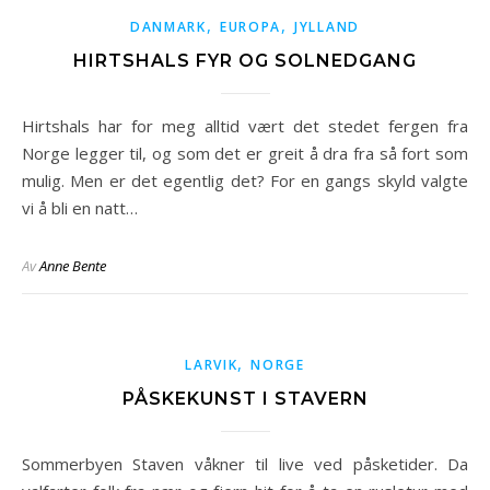
,
,
DANMARK
EUROPA
JYLLAND
HIRTSHALS FYR OG SOLNEDGANG
Hirtshals har for meg alltid vært det stedet fergen fra
Norge legger til, og som det er greit å dra fra så fort som
mulig. Men er det egentlig det? For en gangs skyld valgte
vi å bli en natt…
Av
Anne Bente
,
LARVIK
NORGE
PÅSKEKUNST I STAVERN
Sommerbyen Staven våkner til live ved påsketider. Da