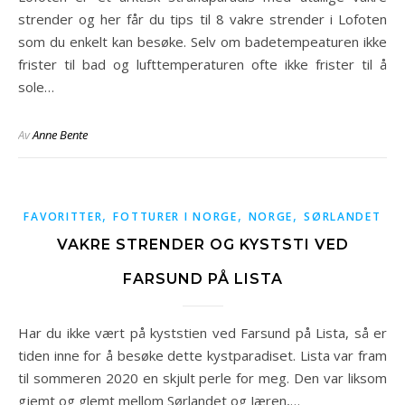
strender og her får du tips til 8 vakre strender i Lofoten
som du enkelt kan besøke. Selv om badetempeaturen ikke
frister til bad og lufttemperaturen ofte ikke frister til å
sole…
Av
Anne Bente
,
,
,
FAVORITTER
FOTTURER I NORGE
NORGE
SØRLANDET
VAKRE STRENDER OG KYSTSTI VED
FARSUND PÅ LISTA
Har du ikke vært på kyststien ved Farsund på Lista, så er
tiden inne for å besøke dette kystparadiset. Lista var fram
til sommeren 2020 en skjult perle for meg. Den var liksom
gjemt og glemt mellom Sørlandet og Jæren,…