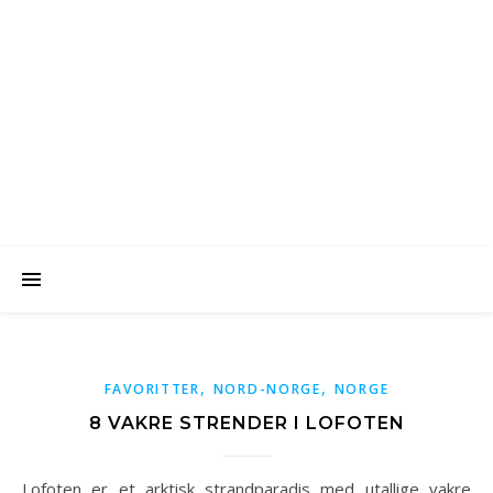
Favorittreiser
Reiseblogg med opplevelser fra vår vakre verden
,
,
FAVORITTER
NORD-NORGE
NORGE
8 VAKRE STRENDER I LOFOTEN
Lofoten er et arktisk strandparadis med utallige vakre