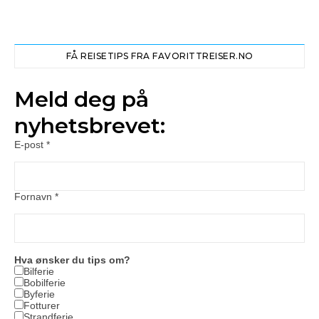
FÅ REISETIPS FRA FAVORITTREISER.NO
Meld deg på
nyhetsbrevet:
E-post
*
Fornavn
*
Hva ønsker du tips om?
Bilferie
Bobilferie
Byferie
Fotturer
Strandferie