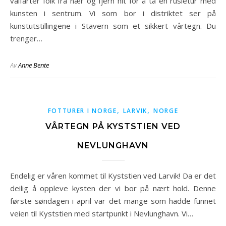
valfarter folk fra nær og fjern hit for å ta en rusletur med
kunsten i sentrum. Vi som bor i distriktet ser på
kunstutstillingene i Stavern som et sikkert vårtegn. Du
trenger…
Av
Anne Bente
,
,
FOTTURER I NORGE
LARVIK
NORGE
VÅRTEGN PÅ KYSTSTIEN VED
NEVLUNGHAVN
Endelig er våren kommet til Kyststien ved Larvik! Da er det
deilig å oppleve kysten der vi bor på nært hold. Denne
første søndagen i april var det mange som hadde funnet
veien til Kyststien med startpunkt i Nevlunghavn. Vi…