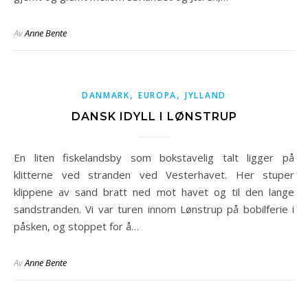
Av
Anne Bente
,
,
DANMARK
EUROPA
JYLLAND
DANSK IDYLL I LØNSTRUP
En liten fiskelandsby som bokstavelig talt ligger på
klitterne ved stranden ved Vesterhavet. Her stuper
klippene av sand bratt ned mot havet og til den lange
sandstranden. Vi var turen innom Lønstrup på bobilferie i
påsken, og stoppet for å…
Av
Anne Bente