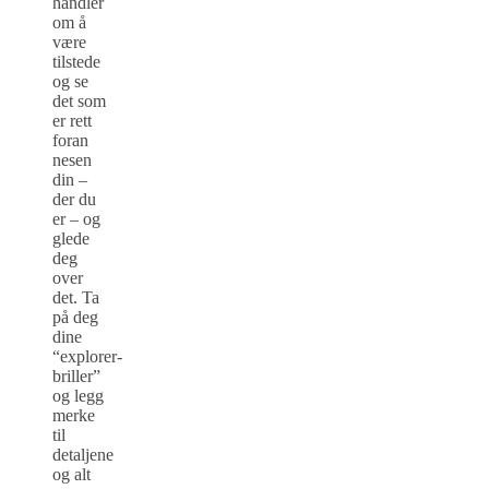
handler
om å
være
tilstede
og se
det som
er rett
foran
nesen
din –
der du
er – og
glede
deg
over
det. Ta
på deg
dine
“explorer-
briller”
og legg
merke
til
detaljene
og alt