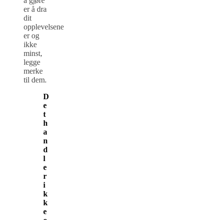
å gjøre
er å dra
dit
opplevelsene
er og
ikke
minst,
legge
merke
til dem.
D
e
t
h
a
n
d
l
e
r
i
k
k
e