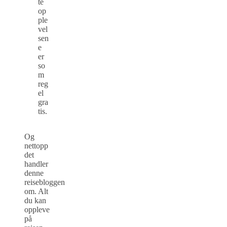
te
op
ple
vel
sen
e
er
so
m
reg
el
gra
tis.
Og
nettopp
det
handler
denne
reisebloggen
om. Alt
du kan
oppleve
på