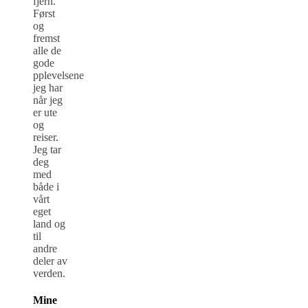
fjern.
Først
og
fremst
alle de
gode
pplevelsene
jeg har
når jeg
er ute
og
reiser.
Jeg tar
deg
med
både i
vårt
eget
land og
til
andre
deler av
verden.
Mine