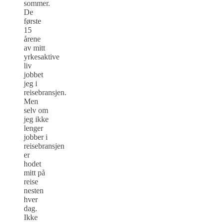
sommer.
De
første
15
årene
av mitt
yrkesaktive
liv
jobbet
jeg i
reisebransjen.
Men
selv om
jeg ikke
lenger
jobber i
reisebransjen
er
hodet
mitt på
reise
nesten
hver
dag.
Ikke