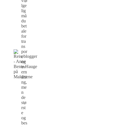
vfø
lge
lig
må
du
bet
ale
for
tra
ns
por
t
og
ov
ern
atti
ng,
me
n
de
stø
rst
e
og
bes