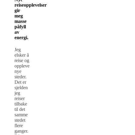
reiseopplevelser
gir
meg
masse
påfyll
av
energi.
Jeg
elsker å
reise og
oppleve
nye
steder.
Det er
sjelden
jeg
reiser
tilbake
til det
samme
stedet
flere
ganger.