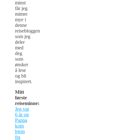
minst
får jeg
mimre
mye i
denne
reisebloggen
som jeg
deler
med
deg
som
ønsker
å lese
og bli
inspirert.
Mitt
første
reiseminne:
Jeg var
6 år og
Pappa
kom
hjem
fra