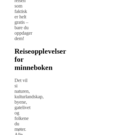
reisen
som
faktisk
er helt
gratis –
bare du
oppdager
dem!
Reiseopplevelser
for
minneboken
Det vil
si
naturen,
kulturlandskap,
byene,
gatelivet
og
folkene
du
møter.
Alle