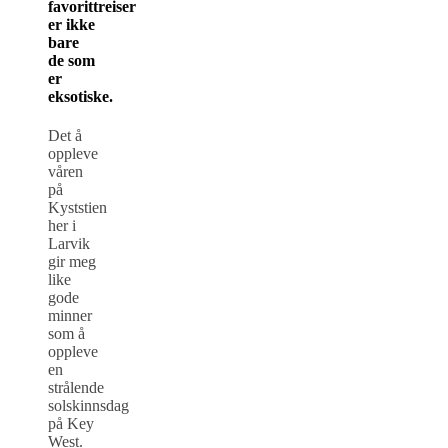
favorittreiser
er ikke
bare
de som
er
eksotiske.
Det å
oppleve
våren
på
Kyststien
her i
Larvik
gir meg
like
gode
minner
som å
oppleve
en
strålende
solskinnsdag
på Key
West.