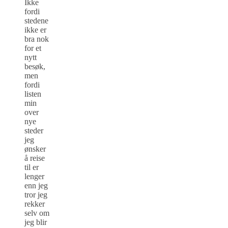
Ikke
fordi
stedene
ikke er
bra nok
for et
nytt
besøk,
men
fordi
listen
min
over
nye
steder
jeg
ønsker
å reise
til er
lenger
enn jeg
tror jeg
rekker
selv om
jeg blir