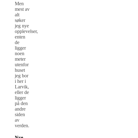
Men
mest av
alt
søker
jeg nye
opplevelser,
enten
de
ligger
noen
meter
utenfor
huset
jeg bor
i her i
Larvik,
eller de
ligger
på den
andre
siden
av
verden.
Nye