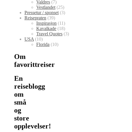
Valdres
(7)
Vestlandet
(25)
Pressetur / sponset
(3)
Reisepraten
(39)
Inspirasjon
(11)
Kavalkade
(18)
Travel Quotes
(3)
USA
(10)
Florida
(10)
Om
favorittreiser
En
reiseblogg
om
små
og
store
opplevelser!