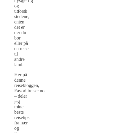
nysgjerrig
og
utforsk
stedene,
enten
det er
der du
bor
eller på
en reise
til
andre
land.
Her på
denne
reisebloggen,
Favorittreiser.no
– deler
jeg
mine
beste
reisetips
fra nær
og