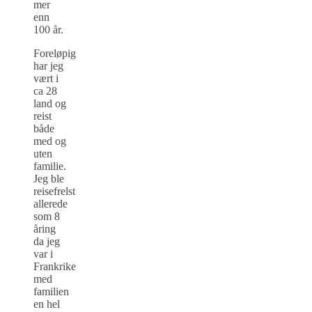
mer
enn
100 år.
Foreløpig
har jeg
vært i
ca 28
land og
reist
både
med og
uten
familie.
Jeg ble
reisefrelst
allerede
som 8
åring
da jeg
var i
Frankrike
med
familien
en hel