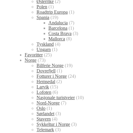
Østerrike
(2)
Polen
(1)
Roadtrip Europa
(1)
Spania
(19)
Andalucia
(7)
Barcelona
(1)
Costa Brava
(3)
Mallorca
(8)
Tyskland
(4)
Ungarn
(1)
Favoritter
(25)
Norge
(73)
Bilferie Norge
(19)
Dovrefjell
(1)
Fotturer i Norge
(24)
Hemsedal
(2)
Larvik
(15)
Lofoten
(6)
Nasjonale turistveier
(10)
Nord-Norge
(7)
Oslo
(1)
Sørlandet
(3)
Stavern
(4)
Sykkeltur i Norge
(3)
Telemark
(3)