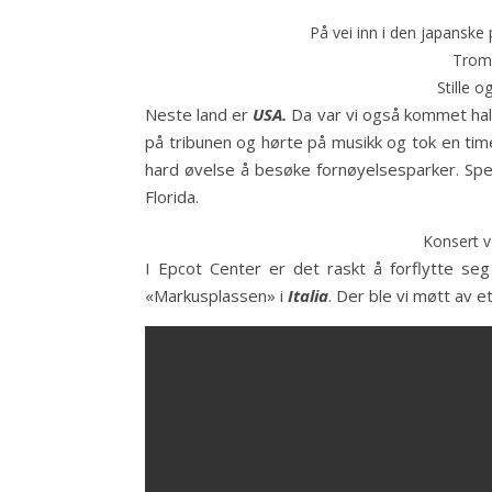
På vei inn i den japanske 
Trom
Stille o
Neste land er
USA.
Da var vi også kommet hal
på tribunen og hørte på musikk og tok en time
hard øvelse å besøke fornøyelsesparker. Spe
Florida.
Konsert v
I Epcot Center er det raskt å forflytte seg
«Markusplassen» i
Italia
. Der ble vi møtt av 