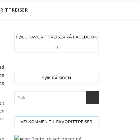
RITTREISER
FØLG FAVORITTREISER PÅ FACEBOOK
:)
ed
an
SØK PÅ SIDEN
eg
lt
en
er
VELKOMMEN TIL FAVORITTREISER
 se