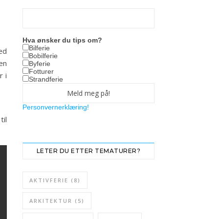
Hva ønsker du tips om?
Bilferie
ed
Bobilferie
 en
Byferie
Fotturer
 i
Strandferie
Personvernerklæring!
il
LETER DU ETTER TEMATURER?
AKTIVFERIE
(8)
ARKITEKTUR
(5)