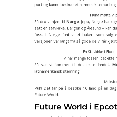
port og kunne beskue et himmelsk tempel og 
I Kina møtte vi 
Så dro vi hjem til
Norge
. Jepp, Norge har og
sett en stavkirke, Bergen og Ålesund – kan du få
foss. I Norge fant vi et bakeri som solg
versjonen var langt fra så gode de vi får kjø
En Stavkirke i Florid
Vi har mange fosser i det ekte No
Så var vi kommet til det siste landet.
M
latinamerikansk stemning.
Meksico
Puh! Det tar på å besøke 10 land på en dag. 
Future World.
Future World i Epco