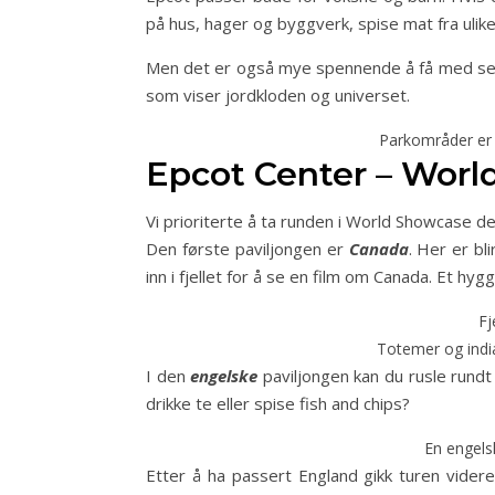
på hus, hager og byggverk, spise mat fra ulik
Men det er også mye spennende å få med seg 
som viser jordkloden og universet.
Parkområder er 
Epcot Center – Wor
Vi prioriterte å ta runden i World Showcase de
Den første paviljongen er
Canada
. Her er bl
inn i fjellet for å se en film om Canada. Et hyg
Fj
Totemer og india
I den
engelske
paviljongen kan du rusle rundt 
drikke te eller spise fish and chips?
En engelsk
Etter å ha passert England gikk turen videre