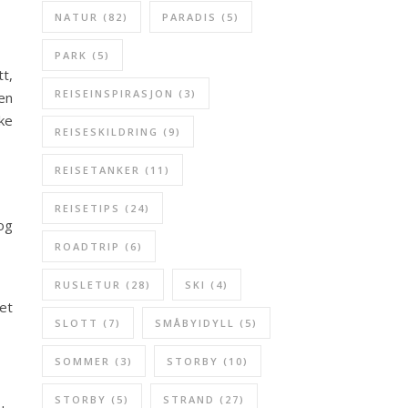
NATUR
(82)
PARADIS
(5)
PARK
(5)
t,
REISEINSPIRASJON
(3)
ten
ke
REISESKILDRING
(9)
REISETANKER
(11)
REISETIPS
(24)
og
ROADTRIP
(6)
RUSLETUR
(28)
SKI
(4)
et
SLOTT
(7)
SMÅBYIDYLL
(5)
SOMMER
(3)
STORBY
(10)
STORBY
(5)
STRAND
(27)