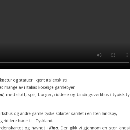
tetur og statuer i kjent italiensk stil.
det mange av i Italias koselige gamlebyer.
nd
, med slott, spir, borger, riddere og bindingsverkhus i typisk t
rkshus og andre gamle tyske stilarter samlet i en liten landsby,
g riddere hører til i Tyskland.
erdenskartet og havnet i
Kina
. Der gikk vi gjennom en stor kines