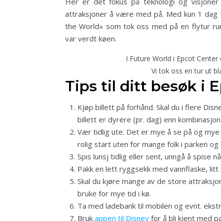
Her er det fokus på teknologi og visjone
attraksjoner å være med på. Med kun 1 dag til
the World» som tok oss med på en flytur run
var verdt køen.
I Future World i Epcot Center
Vi tok oss en tur ut b
Tips til ditt besøk i
Kjøp billett på forhånd. Skal du i flere Di
billett er dyrere (pr. dag) enn kombinasjons
Vær tidlig ute. Det er mye å se på og mye 
rolig start uten for mange folk i parken og l
Spis lunsj tidlig eller sent, unngå å spise n
Pakk en lett ryggsekk med vannflaske, litt
Skal du kjøre mange av de store attraksjon
bruke for mye tid i kø.
Ta med ladebank til mobilen og evnt. ekstr
Bruk
appen til Disney
for å bli kjent med p