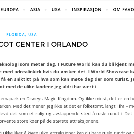
EUROPA
ASIA
USA
INSPIRASJON
OM FAVO
,
FLORIDA
USA
COT CENTER I ORLANDO
teknologi som møter deg. I Future World kan du bli kjent m
e med adrealinkick hvis du ønsker det. I World Showcase k
 få en sniktitt på hva som kan møte deg der som turist. J
ent med de ulike landene jeg aldri har vært i.
temapark en Disneys Magic Kingdom. Og ikke minst, det er en he
ken. Med det mener jeg ikke at det er folketomt, langt i fra – m
evd det som et rolig og avslappende sted å rusle rundt i. Det 
 forvente store køer på de største attraksjonene.
 ikke liker å kjøre ulike attraksjoner kan du bare rusle rundt og