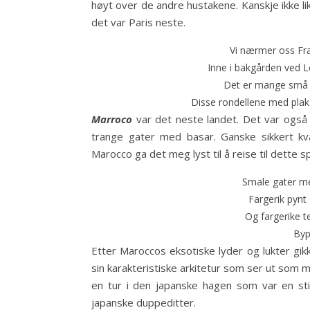
høyt over de andre hustakene. Kanskje ikke li
det var Paris neste.
Vi nærmer oss Fra
Inne i bakgården ved L
Det er mange små de
Disse rondellene med plakate
Marroco
var det neste landet. Det var også 
trange gater med basar. Ganske sikkert kv
Marocco ga det meg lyst til å reise til dette 
Smale gater me
Fargerik pynt
Og fargerike te
Byp
Etter Maroccos eksotiske lyder og lukter gikk
sin karakteristiske arkitetur som ser ut som
en tur i den japanske hagen som var en still
japanske duppeditter.