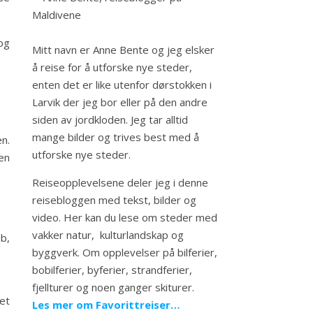
og
Mitt navn er Anne Bente og jeg elsker
å reise for å utforske nye steder,
enten det er like utenfor dørstokken i
Larvik der jeg bor eller på den andre
siden av jordkloden. Jeg tar alltid
mange bilder og trives best med å
en.
utforske nye steder.
en
Reiseopplevelsene deler jeg i denne
reisebloggen med tekst, bilder og
video. Her kan du lese om steder med
vakker natur, kulturlandskap og
ub,
byggverk. Om opplevelser på bilferier,
bobilferier, byferier, strandferier,
fjellturer og noen ganger skiturer.
et
Les mer om Favorittreiser…