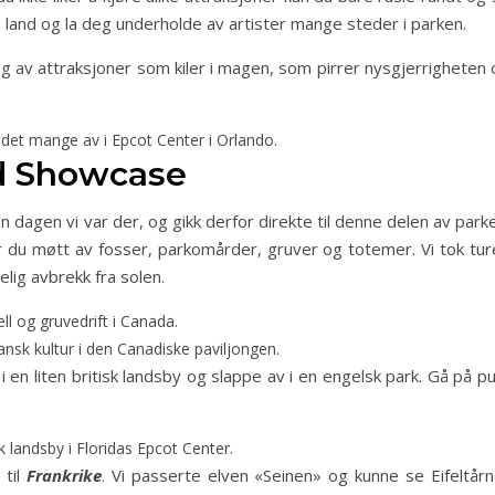
e land og la deg underholde av artister mange steder i parken.
av attraksjoner som kiler i magen, som pirrer nysgjerrigheten 
det mange av i Epcot Center i Orlando.
ld Showcase
n dagen vi var der, og gikk derfor direkte til denne delen av park
ir du møtt av fosser, parkomårder, gruver og totemer. Vi tok tur
gelig avbrekk fra solen.
ell og gruvedrift i Canada.
nsk kultur i den Canadiske paviljongen.
i en liten britisk landsby og slappe av i en engelsk park. Gå på p
 landsby i Floridas Epcot Center.
 til
Frankrike
. Vi passerte elven «Seinen» og kunne se Eifeltårn