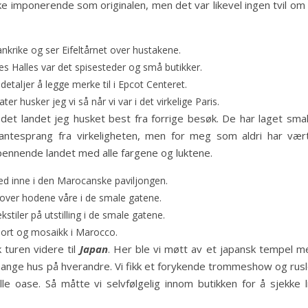
ke imponerende som originalen, men det var likevel ingen tvil om
nkrike og ser Eifeltårnet over hustakene.
es Halles var det spisesteder og små butikker.
taljer å legge merke til i Epcot Centeret.
r husker jeg vi så når vi var i det virkelige Paris.
det landet jeg husket best fra forrige besøk. De har laget smal
antesprang fra virkeligheten, men for meg som aldri har vært
spennende landet med alle fargene og luktene.
d inne i den Marocanske paviljongen.
 over hodene våre i de smale gatene.
kstiler på utstilling i de smale gatene.
ort og mosaikk i Marocco.
 turen videre til
Japan
. Her ble vi møtt av et japansk tempel m
 mange hus på hverandre. Vi fikk et forykende trommeshow og rusl
e oase. Så måtte vi selvfølgelig innom butikken for å sjekke li