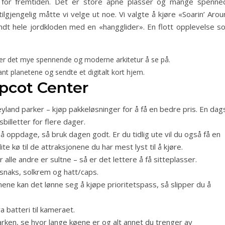
r for fremtiden. Det er store åpne plasser og mange spenne
gjengelig måtte vi velge ut noe. Vi valgte å kjøre «Soarin’ Arou
dt hele jordkloden med en «hangglider». En flott opplevelse s
 er det mye spennende og moderne arkitetur å se på.
lant planetene og sendte et digitalt kort hjem.
 Epcot Center
sneyland parker – kjøp pakkeløsninger for å få en bedre pris. En dag
billetter for flere dager.
å oppdage, så bruk dagen godt. Er du tidlig ute vil du også få en
ite kø til de attraksjonene du har mest lyst til å kjøre.
år alle andre er sultne – så er det lettere å få sitteplasser.
 snaks, solkrem og hatt/caps.
ene kan det lønne seg å kjøpe prioritetspass, så slipper du å
a batteri til kameraet.
arken, se hvor lange køene er og alt annet du trenger av