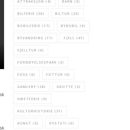
ATTRAKSJON
(4)
BARN
(3)
BILFERIE
(36)
BILTUR
(25)
BOBILFERIE
(17)
BYBOBIL
(9)
BYVANDRING
(11)
FJELL
(41)
FJELLTUR
(6)
FORNØYELSESPARK
(3)
FOSS
(6)
FOTTUR
(5)
GAMLEBY
(28)
GROTTE
(3)
ysk
HØSTFERIE
(9)
KULTURHISTORIE
(31)
KUNST
(3)
KYSTSTI
(6)
isk