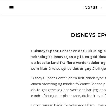
NORGE
DISNEYS EP
I Disneys Epcot Center er det kultur og 
teknologisk innovasjon og få en god dos
du besøke land fra flere verdensdeler og
som liker å reise synes det er gøy å bli kj
Disneys Epcot Center er en helt annen type 
annen stemning og mindre folksomt i denne par
de to gangene jeg har vært der har jeg oppl
mindre folk og mer plass. Men, du kan likevel
Epcot passer både for voksne og barn. Hvis du