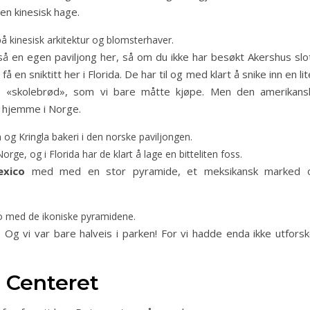
en kinesisk hage.
på kinesisk arkitektur og blomsterhaver.
så en egen paviljong her, så om du ikke har besøkt Akershus slot
 en sniktitt her i Florida. De har til og med klart å snike inn en li
te «skolebrød», som vi bare måtte kjøpe. Men den amerikans
pt hjemme i Norge.
a og Kringla bakeri i den norske paviljongen.
rge, og i Florida har de klart å lage en bitteliten foss.
exico
med med en stor pyramide, et meksikansk marked 
 med de ikoniske pyramidene.
Og vi var bare halveis i parken! For vi hadde enda ikke utforsk
t Centeret