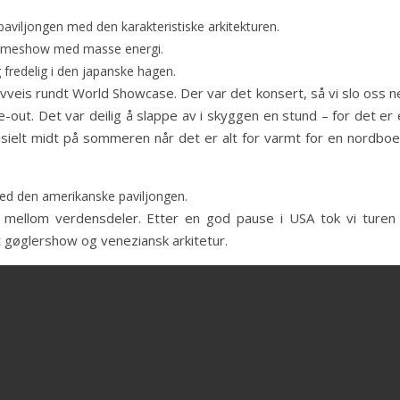
paviljongen med den karakteristiske arkitekturen.
meshow med masse energi.
g fredelig i den japanske hagen.
vveis rundt World Showcase. Der var det konsert, så vi slo oss n
-out. Det var deilig å slappe av i skyggen en stund – for det er
sielt midt på sommeren når det er alt for varmt for en nordboer
ed den amerikanske paviljongen.
 mellom verdensdeler. Etter en god pause i USA tok vi turen t
et gøglershow og veneziansk arkitetur.