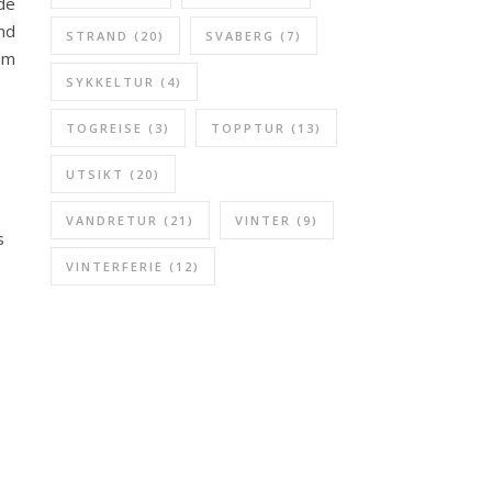
de
nd
STRAND
(20)
SVABERG
(7)
om
SYKKELTUR
(4)
TOGREISE
(3)
TOPPTUR
(13)
UTSIKT
(20)
VANDRETUR
(21)
VINTER
(9)
s
VINTERFERIE
(12)