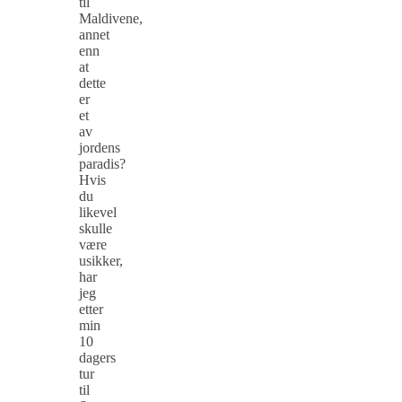
til
Maldivene,
annet
enn
at
dette
er
et
av
jordens
paradis?
Hvis
du
likevel
skulle
være
usikker,
har
jeg
etter
min
10
dagers
tur
til