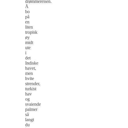
drømmereisen.
Å
bo
på
en
liten
tropisk
øy
midt
ute
i
det
Indiske
havet,
men
hvite
strender,
turkist
hav
og
svaiende
palmer
så
langt
du