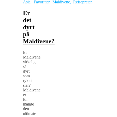
Asia
,
Favoritter
,
Maldivene
,
Reisepraten
Er
det
dyrt
på
Maldivene?
Er
Maldivene
virkelig
så
dyrt
som
ryktet
sier?
Maldivene
er
for
mange
den
ultimate