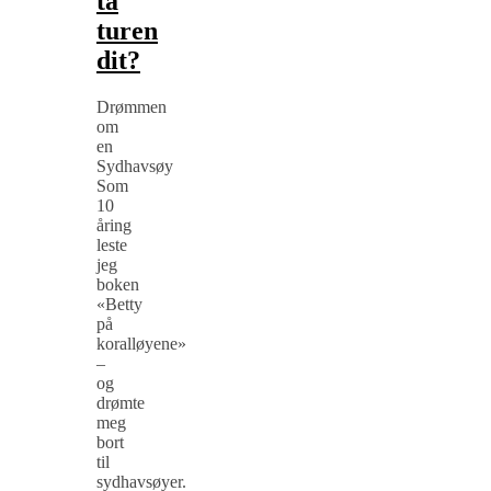
ta
turen
dit?
Drømmen
om
en
Sydhavsøy
Som
10
åring
leste
jeg
boken
«Betty
på
koralløyene»
–
og
drømte
meg
bort
til
sydhavsøyer.