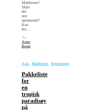
Maldivene?
Skjer
det
noe
spennende?
Kan
det…
Av
Anne
Bente
Asia
,
Maldivene
,
Reisepraten
Pakkeliste
for
en
tropisk
paradisøy
på