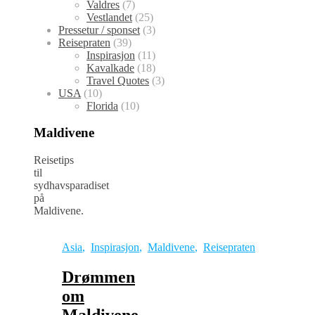
Valdres
(7)
Vestlandet
(25)
Pressetur / sponset
(3)
Reisepraten
(39)
Inspirasjon
(11)
Kavalkade
(18)
Travel Quotes
(3)
USA
(10)
Florida
(10)
Maldivene
Reisetips
til
sydhavsparadiset
på
Maldivene.
Asia
,
Inspirasjon
,
Maldivene
,
Reisepraten
Drømmen
om
Maldivene