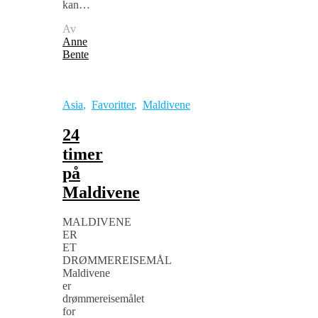
kan…
Av
Anne
Bente
Asia
,
Favoritter
,
Maldivene
24
timer
på
Maldivene
MALDIVENE
ER
ET
DRØMMEREISEMÅL
Maldivene
er
drømmereisemålet
for