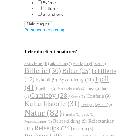
Byferie
Fotturer
Strandferie
Personvernerklæring!
Leter du etter tematurer?
aktivferie
(8)
arkitektur
(5)
Attraksjon
(4)
barn
(3)
Bilferie
(36)
Biltur
(25)
bobilferie
Fjell
(17)
Byvandring
(11)
bybobil
(9)
(41)
fjelltur
(6)
Foss
(6)
fottur
fornøyelsespark
(3)
Gamleby
(28)
Høstferie
(9)
(5)
Grotte
(3)
Kulturhistorie
(31)
kyststi
(6)
kunst
(3)
Natur
(82)
Paradis
(5)
park
(5)
Reisetanker
Reiseskildring
(9)
Reiseinspirasjon
(3)
Reisetips
(24)
(11)
roadtrip
(6)
Rusletur
(28)