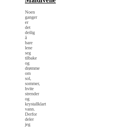
Noen
ganger
er
det
deilig
å
bare
lene
seg
tilbake
og
drømme
om
sol,
sommer,
hvite
strender
og
krystallklart
vann.
Derfor
deler
jeg