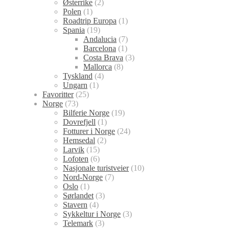
Østerrike
(2)
Polen
(1)
Roadtrip Europa
(1)
Spania
(19)
Andalucia
(7)
Barcelona
(1)
Costa Brava
(3)
Mallorca
(8)
Tyskland
(4)
Ungarn
(1)
Favoritter
(25)
Norge
(73)
Bilferie Norge
(19)
Dovrefjell
(1)
Fotturer i Norge
(24)
Hemsedal
(2)
Larvik
(15)
Lofoten
(6)
Nasjonale turistveier
(10)
Nord-Norge
(7)
Oslo
(1)
Sørlandet
(3)
Stavern
(4)
Sykkeltur i Norge
(3)
Telemark
(3)