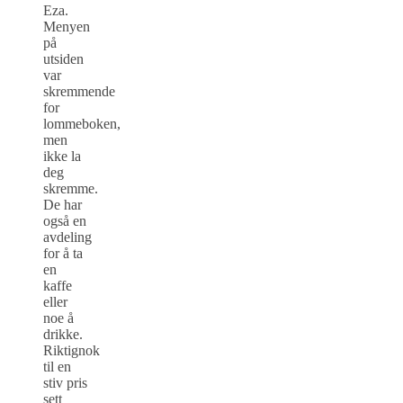
Eza.
Menyen
på
utsiden
var
skremmende
for
lommeboken,
men
ikke la
deg
skremme.
De har
også en
avdeling
for å ta
en
kaffe
eller
noe å
drikke.
Riktignok
til en
stiv pris
sett