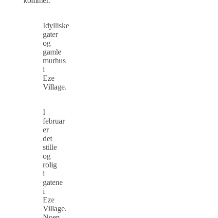
kommer.
Idylliske
gater
og
gamle
murhus
i
Eze
Village.
I
februar
er
det
stille
og
rolig
i
gatene
i
Eze
Village.
Noen