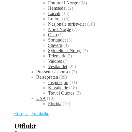
Fotturer i Norge
(24)
Hemsedal
(2)
Larvik
(15)
Lofoten
(6)
Nasjonale turistveier
(10)
Nord-Norge
(7)
Oslo
(1)
Sørlandet
(3)
Stavern
(4)
Sykkeltur i Norge
(3)
Telemark
(3)
Valdres
(7)
Vestlandet
(25)
Pressetur / sponset
(3)
Reisepraten
(39)
Inspirasjon
(11)
Kavalkade
(18)
Travel Quotes
(3)
USA
(10)
Florida
(10)
Europa
,
Frankrike
Utflukt