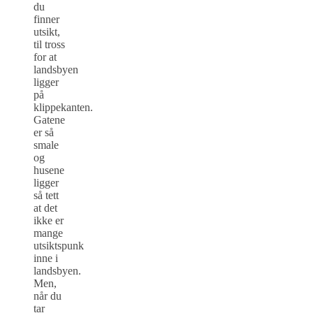
du
finner
utsikt,
til tross
for at
landsbyen
ligger
på
klippekanten.
Gatene
er så
smale
og
husene
ligger
så tett
at det
ikke er
mange
utsiktspunk
inne i
landsbyen.
Men,
når du
tar