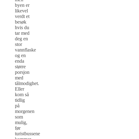
byen er
likevel
verdt et
besøk
hvis du
tar med
deg en
stor
vannflaske
og en
enda
større
porsjon
med
tålmodighet.
Eller
kom så
tidlig
på
morgenen
som
mulig,
før
turistbussene