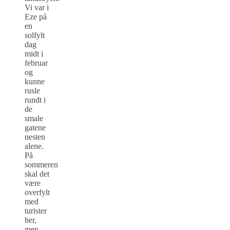
Vi var i
Eze på
en
solfylt
dag
midt i
februar
og
kunne
rusle
rundt i
de
smale
gatene
nesten
alene.
På
sommeren
skal det
være
overfylt
med
turister
her,
men