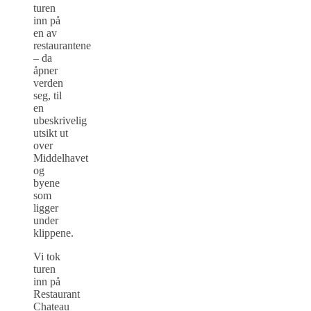
turen
inn på
en av
restaurantene
– da
åpner
verden
seg, til
en
ubeskrivelig
utsikt ut
over
Middelhavet
og
byene
som
ligger
under
klippene.
Vi tok
turen
inn på
Restaurant
Chateau