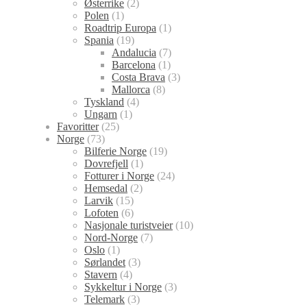
Østerrike
(2)
Polen
(1)
Roadtrip Europa
(1)
Spania
(19)
Andalucia
(7)
Barcelona
(1)
Costa Brava
(3)
Mallorca
(8)
Tyskland
(4)
Ungarn
(1)
Favoritter
(25)
Norge
(73)
Bilferie Norge
(19)
Dovrefjell
(1)
Fotturer i Norge
(24)
Hemsedal
(2)
Larvik
(15)
Lofoten
(6)
Nasjonale turistveier
(10)
Nord-Norge
(7)
Oslo
(1)
Sørlandet
(3)
Stavern
(4)
Sykkeltur i Norge
(3)
Telemark
(3)