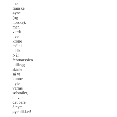
med
franske
øyne
(og
norske),
men
verdt
hver
krone
målt i
utsikt.
Når
februarsolen
i tillegg
skinte
så vi
kunne
nyte
varme
solstråler,
da var
det bare
å nyte
øyeblikket!