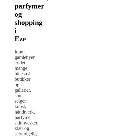
parfymer
og
shopping
i
Eze
Inne i
gamlebyen
er det
mange
bittesmå
butikker
og
gallerier,
som
selger
kunst,
håndtverk,
parfyme,
skinnvesker,
klær og
selvfølgelig