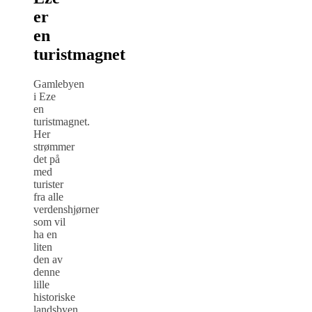
er
en
turistmagnet
Gamlebyen
i Eze
en
turistmagnet.
Her
strømmer
det på
med
turister
fra alle
verdenshjørner
som vil
ha en
liten
den av
denne
lille
historiske
landsbyen.