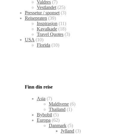
Valdres
(7)
Vestlandet
(25)
Pressetur / sponset
(3)
Reisepraten
(39)
Inspirasjon
(11)
Kavalkade
(18)
Travel Quotes
(3)
USA
(10)
Florida
(10)
Finn din reise
Asia
(7)
Maldivene
(6)
Thailand
(1)
Bybobil
(5)
Europa
(62)
Danmark
(5)
Jylland
(3)