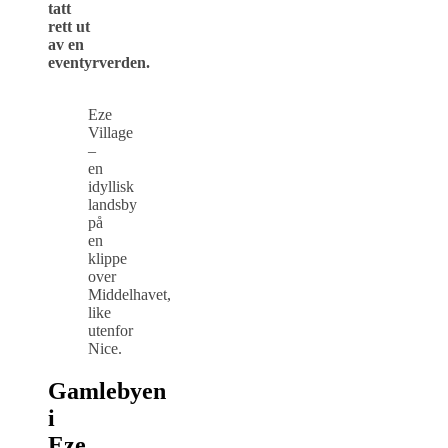
tatt
rett ut
av en
eventyrverden.
Eze
Village
–
en
idyllisk
landsby
på
en
klippe
over
Middelhavet,
like
utenfor
Nice.
Gamlebyen
i
Eze