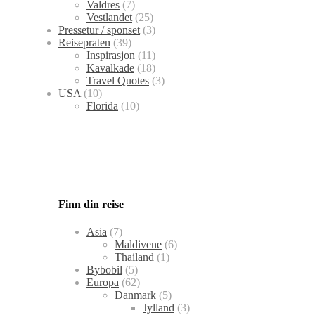
Valdres
(7)
Vestlandet
(25)
Pressetur / sponset
(3)
Reisepraten
(39)
Inspirasjon
(11)
Kavalkade
(18)
Travel Quotes
(3)
USA
(10)
Florida
(10)
Finn din reise
Asia
(7)
Maldivene
(6)
Thailand
(1)
Bybobil
(5)
Europa
(62)
Danmark
(5)
Jylland
(3)