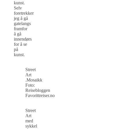
kunst.
Selv
foretrekker
jeg å gå
gatelangs
framfor
å gå
innendørs
for å se
på
kunst.
Street
Art
.Mosaikk
Foto:
Reisebloggen
Favorittreiser.no
Street
Art
med
sykkel