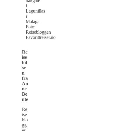
bakgate
i
Lagunillas
i
Malaga.
Foto:
Reisebloggen
Favorittreiser.no
Re
ise
hil
se
n
fra
An
ne
Be
nte
Re
ise
blo
gg
er