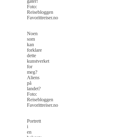
gater!
Foto:
Reisebloggen
Favorittreiser.no
Noen
som
kan
forklare
dette
kunstverket
for
meg?
Aliens
på
landet?
Foto:
Reisebloggen
Favorittreiser.no
Portrett
i
en