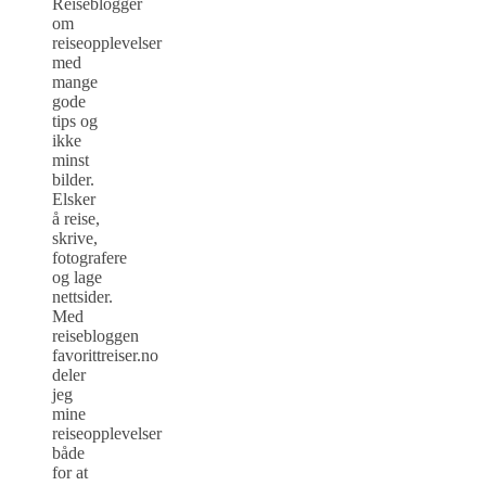
Reiseblogger
om
reiseopplevelser
med
mange
gode
tips og
ikke
minst
bilder.
Elsker
å reise,
skrive,
fotografere
og lage
nettsider.
Med
reisebloggen
favorittreiser.no
deler
jeg
mine
reiseopplevelser
både
for at