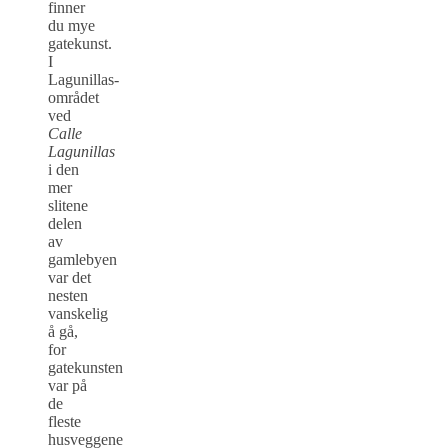
finner
du mye
gatekunst.
I
Lagunillas-
området
ved
Calle
Lagunillas
i den
mer
slitene
delen
av
gamlebyen
var det
nesten
vanskelig
å gå,
for
gatekunsten
var på
de
fleste
husveggene