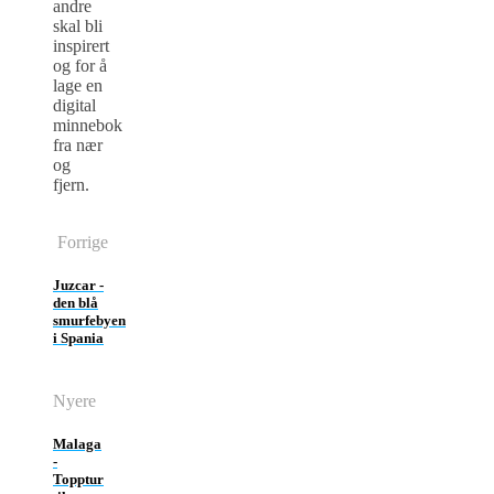
andre
skal bli
inspirert
og for å
lage en
digital
minnebok
fra nær
og
fjern.
Forrige
Juzcar -
den blå
smurfebyen
i Spania
Nyere
Malaga
-
Topptur