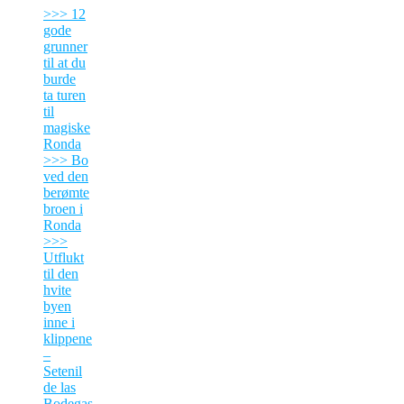
>>> 12
gode
grunner
til at du
burde
ta turen
til
magiske
Ronda
>>> Bo
ved den
berømte
broen i
Ronda
>>>
Utflukt
til den
hvite
byen
inne i
klippene
–
Setenil
de las
Bodegas