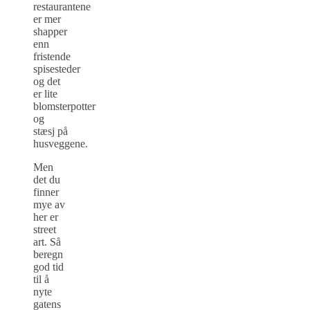
restaurantene
er mer
shapper
enn
fristende
spisesteder
og det
er lite
blomsterpotter
og
stæsj på
husveggene.
Men
det du
finner
mye av
her er
street
art. Så
beregn
god tid
til å
nyte
gatens