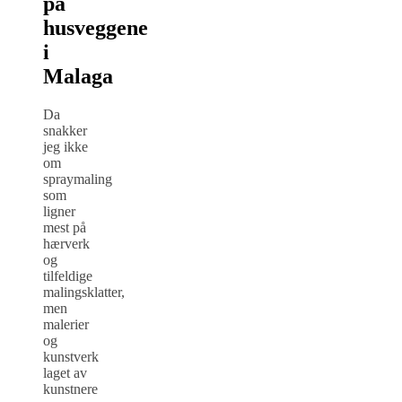
på
husveggene
i
Malaga
Da
snakker
jeg ikke
om
spraymaling
som
ligner
mest på
hærverk
og
tilfeldige
malingsklatter,
men
malerier
og
kunstverk
laget av
kunstnere