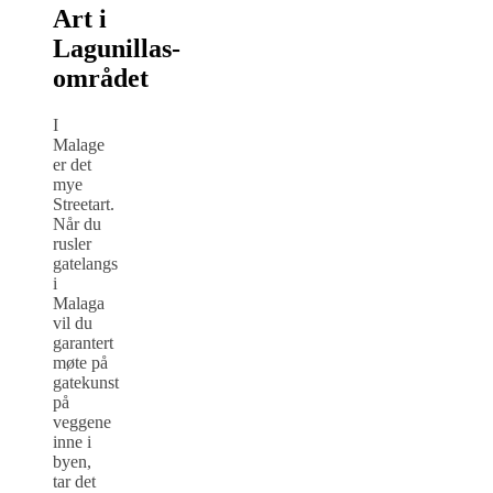
Art i
Lagunillas-
området
I
Malage
er det
mye
Streetart.
Når du
rusler
gatelangs
i
Malaga
vil du
garantert
møte på
gatekunst
på
veggene
inne i
byen,
tar det