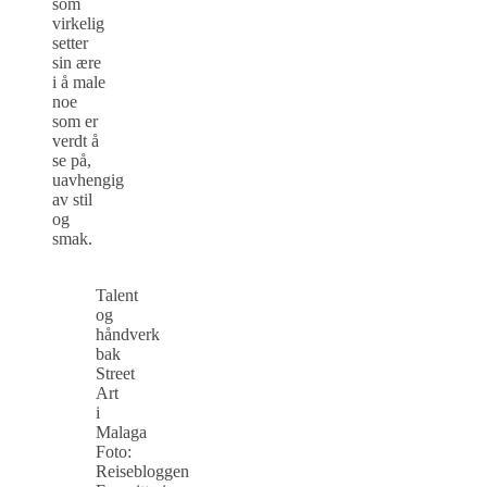
som
virkelig
setter
sin ære
i å male
noe
som er
verdt å
se på,
uavhengig
av stil
og
smak.
Talent
og
håndverk
bak
Street
Art
i
Malaga
Foto:
Reisebloggen