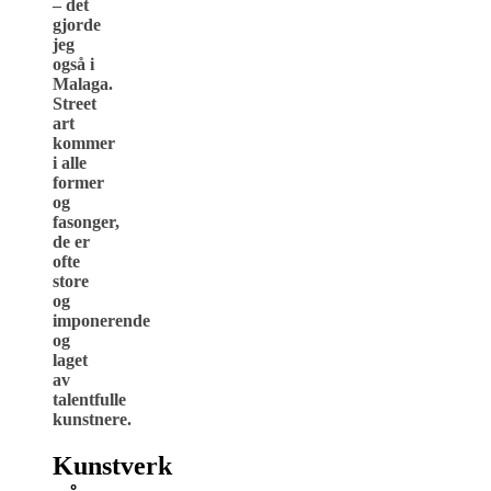
– det
gjorde
jeg
også i
Malaga.
Street
art
kommer
i alle
former
og
fasonger,
de er
ofte
store
og
imponerende
og
laget
av
talentfulle
kunstnere.
Kunstverk