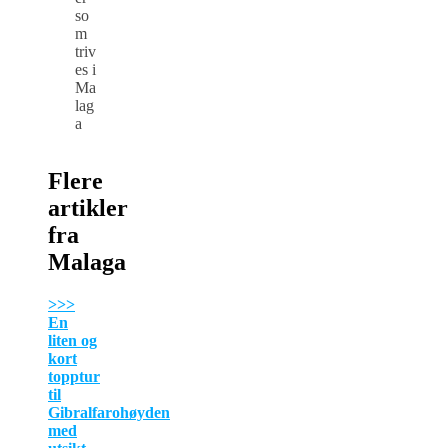
so
m
triv
es i
Ma
lag
a
Flere
artikler
fra
Malaga
>>>
En
liten og
kort
topptur
til
Gibralfarohøyden
med