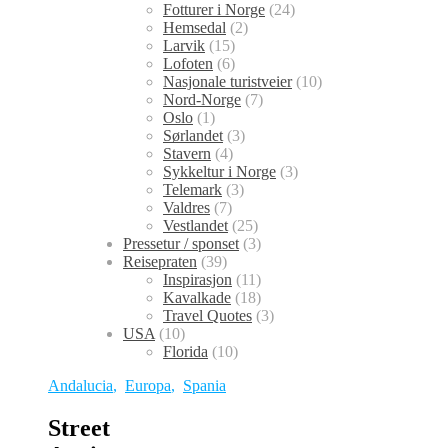
Fotturer i Norge
(24)
Hemsedal
(2)
Larvik
(15)
Lofoten
(6)
Nasjonale turistveier
(10)
Nord-Norge
(7)
Oslo
(1)
Sørlandet
(3)
Stavern
(4)
Sykkeltur i Norge
(3)
Telemark
(3)
Valdres
(7)
Vestlandet
(25)
Pressetur / sponset
(3)
Reisepraten
(39)
Inspirasjon
(11)
Kavalkade
(18)
Travel Quotes
(3)
USA
(10)
Florida
(10)
Andalucia
,
Europa
,
Spania
Street