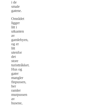
i de
smale
gatene.
Området
ligger
litt i
utkanten
av
gamlebyen,
og er
litt
utenfor
det
store
turisttråkket.
Hus og
gater
mangler
finpussen,
her
ramler
murpussen
av
husene,