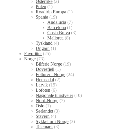
Østerrike
(2)
Polen
(1)
Roadtrip Europa
(1)
Spania
(19)
Andalucia
(7)
Barcelona
(1)
Costa Brava
(3)
Mallorca
(8)
Tyskland
(4)
Ungarn
(1)
Favoritter
(25)
Norge
(73)
Bilferie Norge
(19)
Dovrefjell
(1)
Fotturer i Norge
(24)
Hemsedal
(2)
Larvik
(15)
Lofoten
(6)
Nasjonale turistveier
(10)
Nord-Norge
(7)
Oslo
(1)
Sørlandet
(3)
Stavern
(4)
Sykkeltur i Norge
(3)
Telemark
(3)