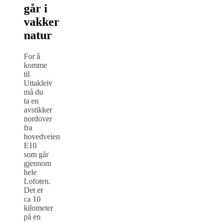
går i
vakker
natur
For å
komme
til
Uttakleiv
må du
ta en
avstikker
nordover
fra
hovedveien
E10
som går
gjennom
hele
Lofoten.
Det er
ca 10
kilometer
på en