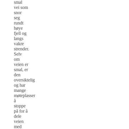
smal
vei som
snor
seg
rundt
høye
fjell og
langs
vakre
strender.
Selv
om
veien er
smal, er
den
oversiktelig
og har
mange
møteplasser
å
stoppe
på for å
dele
veien
med