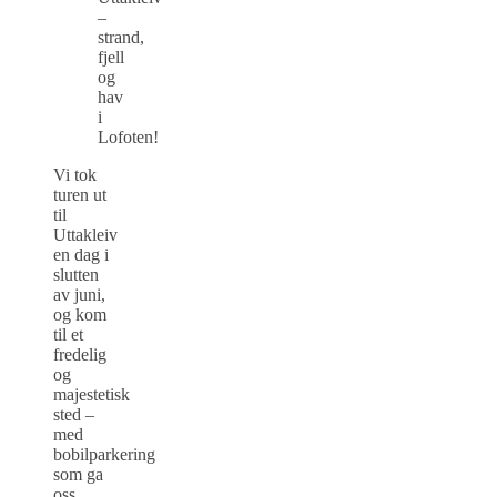
–
strand,
fjell
og
hav
i
Lofoten!
Vi tok
turen ut
til
Uttakleiv
en dag i
slutten
av juni,
og kom
til et
fredelig
og
majestetisk
sted –
med
bobilparkering
som ga
oss