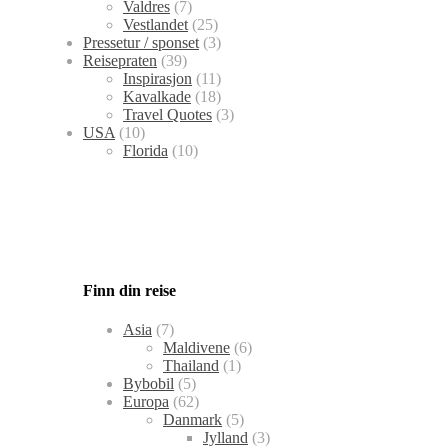
Valdres
(7)
Vestlandet
(25)
Pressetur / sponset
(3)
Reisepraten
(39)
Inspirasjon
(11)
Kavalkade
(18)
Travel Quotes
(3)
USA
(10)
Florida
(10)
Finn din reise
Asia
(7)
Maldivene
(6)
Thailand
(1)
Bybobil
(5)
Europa
(62)
Danmark
(5)
Jylland
(3)