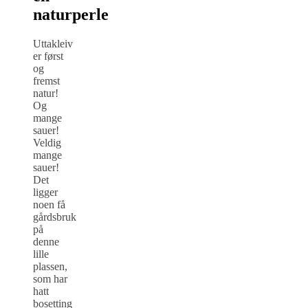
naturperle
Uttakleiv
er først
og
fremst
natur!
Og
mange
sauer!
Veldig
mange
sauer!
Det
ligger
noen få
gårdsbruk
på
denne
lille
plassen,
som har
hatt
bosetting