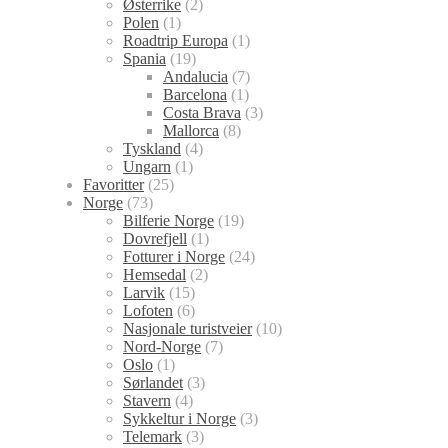
Østerrike
(2)
Polen
(1)
Roadtrip Europa
(1)
Spania
(19)
Andalucia
(7)
Barcelona
(1)
Costa Brava
(3)
Mallorca
(8)
Tyskland
(4)
Ungarn
(1)
Favoritter
(25)
Norge
(73)
Bilferie Norge
(19)
Dovrefjell
(1)
Fotturer i Norge
(24)
Hemsedal
(2)
Larvik
(15)
Lofoten
(6)
Nasjonale turistveier
(10)
Nord-Norge
(7)
Oslo
(1)
Sørlandet
(3)
Stavern
(4)
Sykkeltur i Norge
(3)
Telemark
(3)