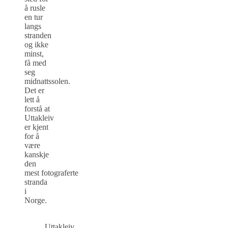
å rusle
en tur
langs
stranden
og ikke
minst,
få med
seg
midnattssolen.
Det er
lett å
forstå at
Uttakleiv
er kjent
for å
være
kanskje
den
mest fotograferte
stranda
i
Norge.
Uttakleiv