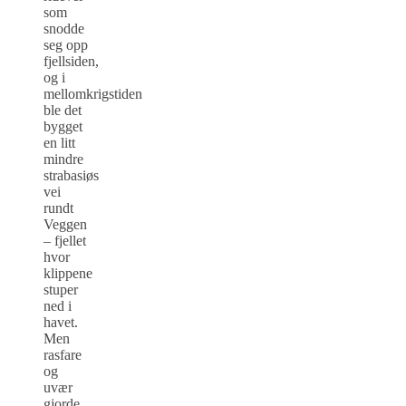
som
snodde
seg opp
fjellsiden,
og i
mellomkrigstiden
ble det
bygget
en litt
mindre
strabasiøs
vei
rundt
Veggen
– fjellet
hvor
klippene
stuper
ned i
havet.
Men
rasfare
og
uvær
gjorde