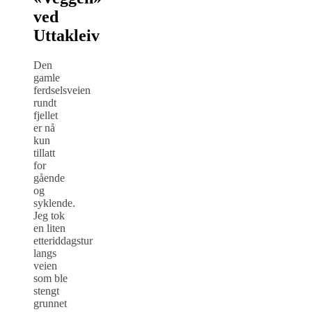
ved
Uttakleiv
Den
gamle
ferdselsveien
rundt
fjellet
er nå
kun
tillatt
for
gående
og
syklende.
Jeg tok
en liten
etteriddagstur
langs
veien
som ble
stengt
grunnet