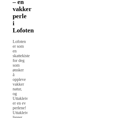
– en
vakker
perle
i
Lofoten
Lofoten
er som
en
skattekiste
for deg
som
ønsker
å
oppleve
vakker
natur,
og
Uttakleiv
er en ev
perlene!
Uttakleiv
ligger