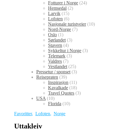
Fotturer i Norge
(24)
Hemsedal
(2)
Larvik
(15)
Lofoten
(6)
Nasjonale turistveier
(10)
Nord-Norge
(7)
Oslo
(1)
Sørlandet
(3)
Stavern
(4)
Sykkeltur i Norge
(3)
Telemark
(3)
Valdres
(7)
Vestlandet
(25)
Pressetur / sponset
(3)
Reisepraten
(39)
Inspirasjon
(11)
Kavalkade
(18)
Travel Quotes
(3)
USA
(10)
Florida
(10)
Favoritter
,
Lofoten
,
Norge
Uttakleiv