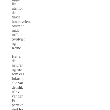
litt
utenfor
den
travle
hovedveien,
omtrent
midt
mellom
Svolvær
og
Reine.
Her er
det
naturen
og roen
som er i
fokus, i
alle var
det slik
når vi
var der.
Et
perfekt
sted for