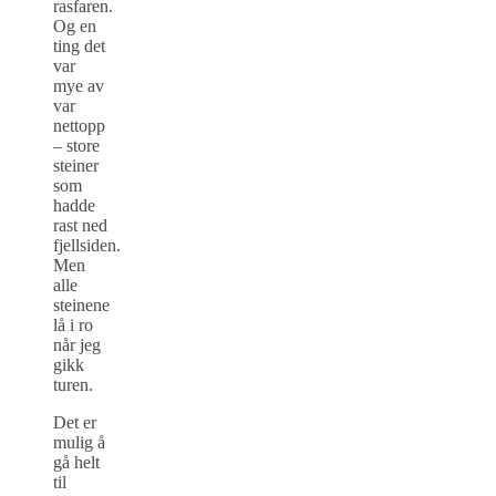
rasfaren.
Og en
ting det
var
mye av
var
nettopp
– store
steiner
som
hadde
rast ned
fjellsiden.
Men
alle
steinene
lå i ro
når jeg
gikk
turen.
Det er
mulig å
gå helt
til