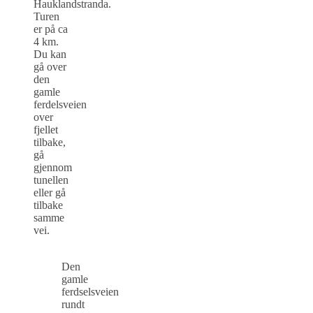
Hauklandstranda.
Turen
er på ca
4 km.
Du kan
gå over
den
gamle
ferdelsveien
over
fjellet
tilbake,
gå
gjennom
tunellen
eller gå
tilbake
samme
vei.
Den
gamle
ferdselsveien
rundt