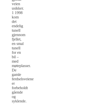
veien
usikker.
1 1998
kom
det
endelig
tunell
gjennom
fjellet,
en smal
tunell
for en
bil –
med
møteplasser.
De
gamle
ferdselsveiene
er
forbeholdt
gående
og
syklende.