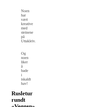
Noen
har
vært
kreative
med
steinene
på
Uttakleiv.
Og
noen
liker
å
bade
i
iskaldt
hav!
Rusletur
rundt
«Veggen»