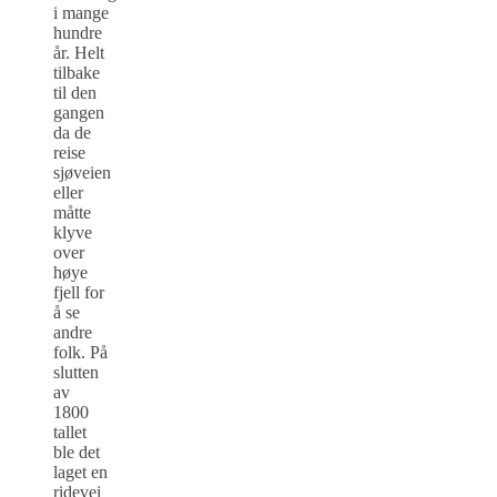
i mange
hundre
år. Helt
tilbake
til den
gangen
da de
reise
sjøveien
eller
måtte
klyve
over
høye
fjell for
å se
andre
folk. På
slutten
av
1800
tallet
ble det
laget en
ridevei