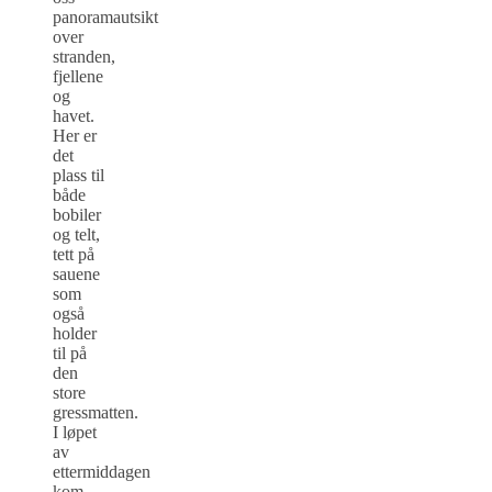
panoramautsikt
over
stranden,
fjellene
og
havet.
Her er
det
plass til
både
bobiler
og telt,
tett på
sauene
som
også
holder
til på
den
store
gressmatten.
I løpet
av
ettermiddagen
kom