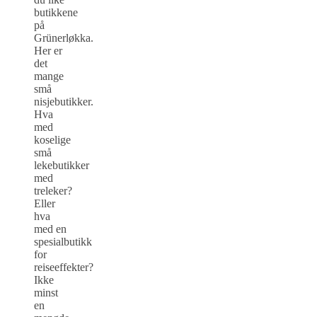
butikkene
på
Grünerløkka.
Her er
det
mange
små
nisjebutikker.
Hva
med
koselige
små
lekebutikker
med
treleker?
Eller
hva
med en
spesialbutikk
for
reiseeffekter?
Ikke
minst
en