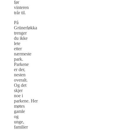
før
vinteren
trår til.
På
Grünerløkka
trenger
du ikke
lete
etter
nærmeste
park.
Parkene
er der,
nesten
overalt.
Og det
skjer
noe i
parkene. Her
møtes
gamle
og
unge,
familier