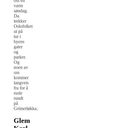
oss en
varm
søndag.
Da
trekker
Oslofolket
ut på
tur i
byens
gater
og
parker.
Og
noen av
oss
kommer
langveis
fra for å
rusle
rundt
på
Grünerløkka.
Glem