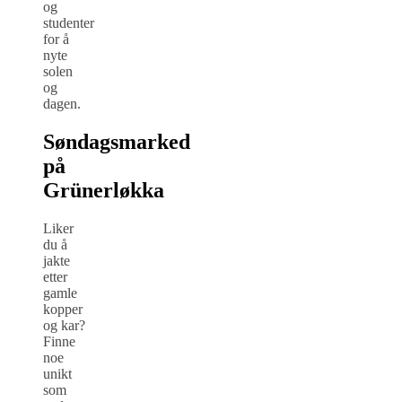
og
studenter
for å
nyte
solen
og
dagen.
Søndagsmarked
på
Grünerløkka
Liker
du å
jakte
etter
gamle
kopper
og kar?
Finne
noe
unikt
som