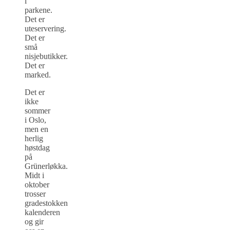
i
parkene.
Det er
uteservering.
Det er
små
nisjebutikker.
Det er
marked.
Det er
ikke
sommer
i Oslo,
men en
herlig
høstdag
på
Grünerløkka.
Midt i
oktober
trosser
gradestokken
kalenderen
og gir