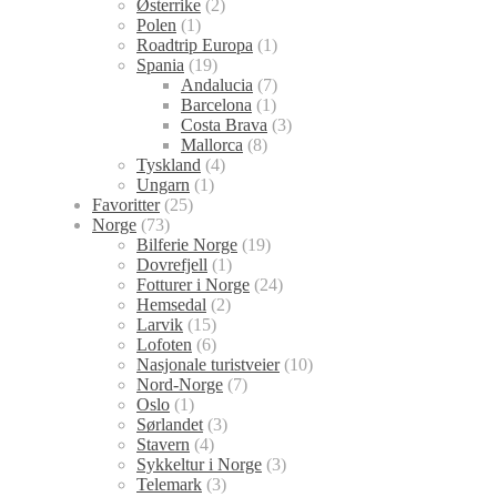
Østerrike
(2)
Polen
(1)
Roadtrip Europa
(1)
Spania
(19)
Andalucia
(7)
Barcelona
(1)
Costa Brava
(3)
Mallorca
(8)
Tyskland
(4)
Ungarn
(1)
Favoritter
(25)
Norge
(73)
Bilferie Norge
(19)
Dovrefjell
(1)
Fotturer i Norge
(24)
Hemsedal
(2)
Larvik
(15)
Lofoten
(6)
Nasjonale turistveier
(10)
Nord-Norge
(7)
Oslo
(1)
Sørlandet
(3)
Stavern
(4)
Sykkeltur i Norge
(3)
Telemark
(3)