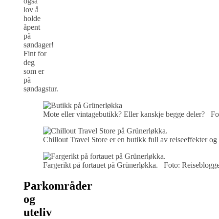
også
lov å
holde
åpent
på
søndager!
Fint for
deg
som er
på
søndagstur.
Mote eller vintagebutikk? Eller kanskje begge deler? Fo
Chillout Travel Store er en butikk full av reiseeffekter o
Fargerikt på fortauet på Grünerløkka. Foto: Reiseblogge
Parkområder
og
uteliv