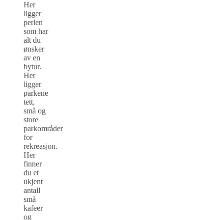
Her
ligger
perlen
som har
alt du
ønsker
av en
bytur.
Her
ligger
parkene
tett,
små og
store
parkområder
for
rekreasjon.
Her
finner
du et
ukjent
antall
små
kafeer
og