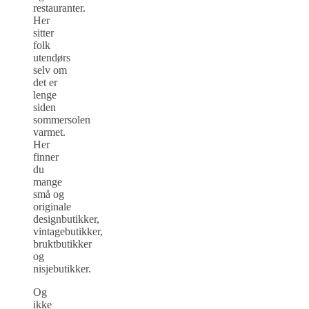
restauranter.
Her
sitter
folk
utendørs
selv om
det er
lenge
siden
sommersolen
varmet.
Her
finner
du
mange
små og
originale
designbutikker,
vintagebutikker,
bruktbutikker
og
nisjebutikker.
Og
ikke