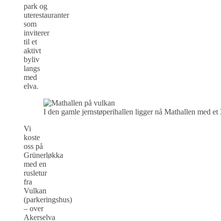
park og
uterestauranter
som
inviterer
til et
aktivt
byliv
langs
med
elva.
I den gamle jernstøperihallen ligger nå Mathallen med et 
Vi
koste
oss på
Grünerløkka
med en
rusletur
fra
Vulkan
(parkeringshus)
– over
Akerselva