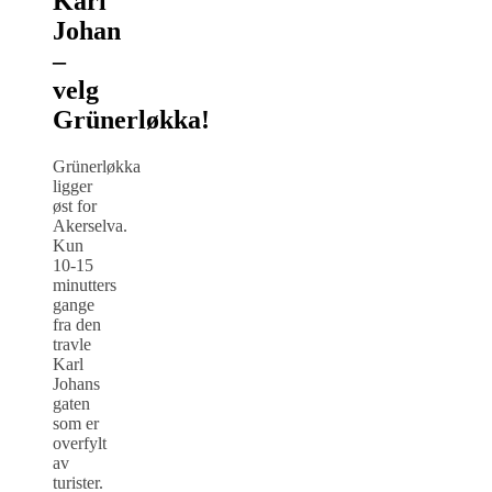
Karl
Johan
–
velg
Grünerløkka!
Grünerløkka
ligger
øst for
Akerselva.
Kun
10-15
minutters
gange
fra den
travle
Karl
Johans
gaten
som er
overfylt
av
turister.