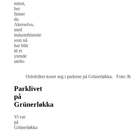
minst,
her
finner
du
Akerselva,
med
industrihistorie
som nå
har blitt
til et
yrende
uteliv.
Oslofolket koser seg i parkene på Grünerløkka. Foto: Re
Parklivet
på
Grünerløkka
Vi var
på
Grünerløkka