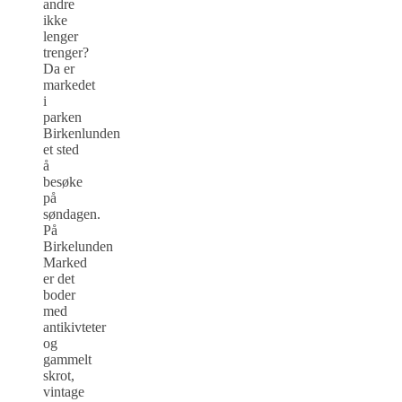
andre
ikke
lenger
trenger?
Da er
markedet
i
parken
Birkenlunden
et sted
å
besøke
på
søndagen.
På
Birkelunden
Marked
er det
boder
med
antikivteter
og
gammelt
skrot,
vintage