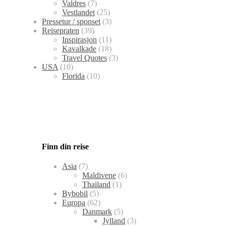
Valdres
(7)
Vestlandet
(25)
Pressetur / sponset
(3)
Reisepraten
(39)
Inspirasjon
(11)
Kavalkade
(18)
Travel Quotes
(3)
USA
(10)
Florida
(10)
Finn din reise
Asia
(7)
Maldivene
(6)
Thailand
(1)
Bybobil
(5)
Europa
(62)
Danmark
(5)
Jylland
(3)