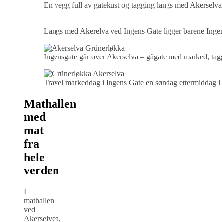
En vegg full av gatekust og tagging langs med Akerselva
Langs med Akerelva ved Ingens Gate ligger barene Ingen
Ingensgate går over Akerselva – gågate med marked, tagg
Travel markeddag i Ingens Gate en søndag ettermiddag i 
Mathallen
med
mat
fra
hele
verden
I
mathallen
ved
Akerselvea,