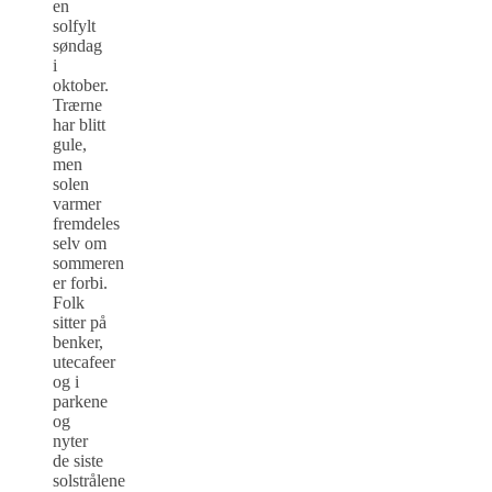
en
solfylt
søndag
i
oktober.
Trærne
har blitt
gule,
men
solen
varmer
fremdeles
selv om
sommeren
er forbi.
Folk
sitter på
benker,
utecafeer
og i
parkene
og
nyter
de siste
solstrålene