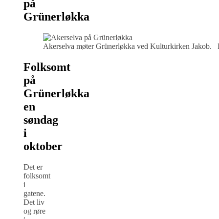
på
Grünerløkka
Akerselva møter Grünerløkka ved Kulturkirken Jakob. F
Folksomt
på
Grünerløkka
en
søndag
i
oktober
Det er
folksomt
i
gatene.
Det liv
og røre