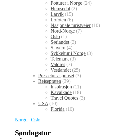
Fotturer i Norge
(24)
Hemsedal
(2)
Larvik
(15)
Lofoten
(6)
Nasjonale turistveier
(10)
Nord-Norge
(7)
Oslo
(1)
Sørlandet
(3)
Stavern
(4)
Sykkeltur i Norge
(3)
Telemark
(3)
Valdres
(7)
Vestlandet
(25)
Pressetur / sponset
(3)
Reisepraten
(39)
Inspirasjon
(11)
Kavalkade
(18)
Travel Quotes
(3)
USA
(10)
Florida
(10)
Norge
,
Oslo
Søndagstur