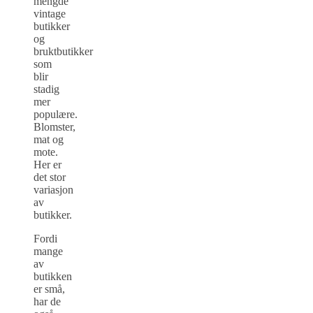
mengde
vintage
butikker
og
bruktbutikker
som
blir
stadig
mer
populære.
Blomster,
mat og
mote.
Her er
det stor
variasjon
av
butikker.
Fordi
mange
av
butikken
er små,
har de