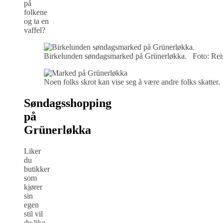
på
folkene
og ta en
vaffel?
Birkelunden søndagsmarked på Grünerløkka. Foto: Reise
Noen folks skrot kan vise seg å være andre folks skatter.
Søndagsshopping
på
Grünerløkka
Liker
du
butikker
som
kjører
sin
egen
stil vil
du like