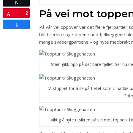
Tweet
På vei mot toppe
2
Pin
Share
På vår vei oppover var det flere fjellpartier 
ble bredere og stupene ned fjellveggene ble 
mange svabergpartiene – og nyte medbrakt n
Stien gikk opp på det bare fjellet. Ser du
Vi stoppet for å se på fjellet som vi hadde p
Foto:
Viktig å nyte utsikren på vei mot toppen! H