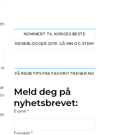
en
NOMINERT TIL NORGES BESTE
REISEBLOGGER 2019. GÅ INN OG STEM!
 vi
FÅ REISETIPS FRA FAVORITTREISER.NO
ar
Meld deg på
ss
nyhetsbrevet:
E-post
*
ten
Fornavn
*