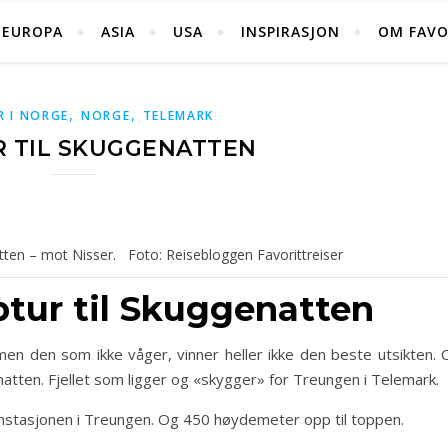
EUROPA
ASIA
USA
INSPIRASJON
OM FAVO
,
,
R I NORGE
NORGE
TELEMARK
 TIL SKUGGENATTEN
tten – mot Nisser. Foto: Reisebloggen Favorittreiser
ptur til Skuggenatten
men den som ikke våger, vinner heller ikke den beste utsikten. 
natten. Fjellet som ligger og «skygger» for Treungen i Telemark.
rannstasjonen i Treungen. Og 450 høydemeter opp til toppen.