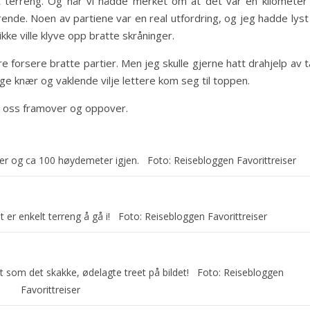
att terreng. Og når vi nådde merket om at det var en kilometer t
de. Noen av partiene var en real utfordring, og jeg hadde lyst t
kke ville klyve opp bratte skråninger.
e forsere bratte partier. Men jeg skulle gjerne hatt drahjelp av 
ige knær og vaklende vilje lettere kom seg til toppen.
vi oss framover og oppover.
er og ca 100 høydemeter igjen. Foto: Reisebloggen Favorittreiser
t er enkelt terreng å gå i! Foto: Reisebloggen Favorittreiser
tt som det skakke, ødelagte treet på bildet! Foto: Reisebloggen
Favorittreiser