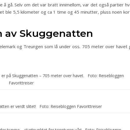
 å gå. Selv om det var bratt innimellom, var det også partier hv
en. Det ble 5,5 kilometer og ca 1 time og 45 minutter, pluss noen ko
n av Skuggenatten
 Telemark og Treungen som lå under oss. 705 meter over havet g
 vi er på Skuggenatten – 705 meter over havet. Foto: Reisebloggen
Favorittreiser
tten er verdt slitet! Foto: Reisebloggen Favorittreiser
nder trærne – startpunktet for toppturen vår! Foto: Reisebloggen