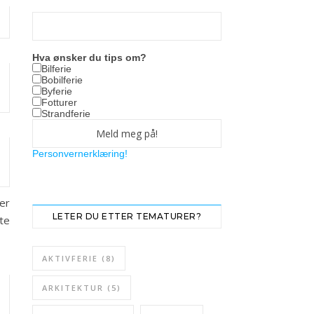
Hva ønsker du tips om?
Bilferie
Bobilferie
Byferie
Fotturer
Strandferie
Personvernerklæring!
per
LETER DU ETTER TEMATURER?
te
AKTIVFERIE
(8)
ARKITEKTUR
(5)