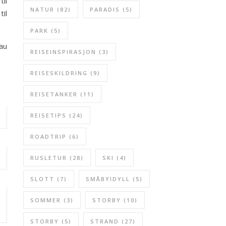
il
NATUR
(82)
PARADIS
(5)
il
PARK
(5)
tau
REISEINSPIRASJON
(3)
REISESKILDRING
(9)
REISETANKER
(11)
REISETIPS
(24)
ROADTRIP
(6)
RUSLETUR
(28)
SKI
(4)
SLOTT
(7)
SMÅBYIDYLL
(5)
SOMMER
(3)
STORBY
(10)
STORBY
(5)
STRAND
(27)