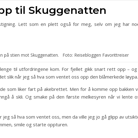
opp til Skuggenatten
 stigning. Lett som en plett også for meg, selv om jeg har no
ten på stien mot Skuggenatten. Foto: Reisebloggen Favorittreiser
lenge til utfordringene kom. For fjellet gikk snart rett opp – og
tes det slik når jeg så hva som ventet oss opp den blåmerkede løypa.
de som liker fart på akebrettet. Men for å komme opp bakken v
nngå å skli. Og smake på den første melkesyren når vi lente o
r jeg så hva som ventet oss, men da ville jeg jo gå glipp av utsik
ammen, smile og starte oppturen.