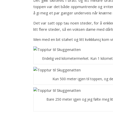
Det gikk skiftevis i bratt og litt mindre br
toppen var det både oppmuntrende og irriteren
å gi meg et par ganger underveis når knærne i
Det var satt opp tau noen steder, for å enkler
litt flere steder, så en voksen dame med dårl
Men med en bit stahet og litt kvikklunsj kom 
Endelig ved kilometermerket. Kun 1 kilomet
Kun 500 meter igjen til toppen, og de
Bare 250 meter igjen og jeg følte meg li