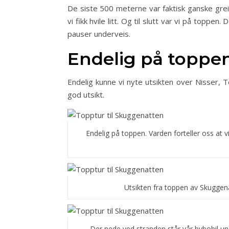
De siste 500 meterne var faktisk ganske greie
vi fikk hvile litt. Og til slutt var vi på topp
pauser underveis.
Endelig på toppe
Endelig kunne vi nyte utsikten over Nisser,
god utsikt.
Endelig på toppen. Varden forteller oss at
Utsikten fra toppen av Skuggena
Der nede ved stranden står vår bybobil u