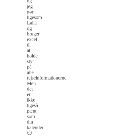
og
jeg
gør
ligesom
Laila
og
bruger
excel
til
at
holde
styr
på
alle
rejseinformationerne.
Men
det
er
ikke
ligeså
pænt
som
din
kalender
🙂