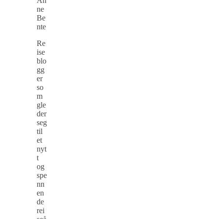
An
ne
Be
nte
Re
ise
blo
gg
er
so
m
gle
der
seg
til
et
nyt
t
og
spe
nn
en
de
rei