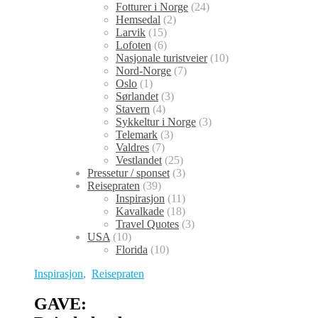
Fotturer i Norge
(24)
Hemsedal
(2)
Larvik
(15)
Lofoten
(6)
Nasjonale turistveier
(10)
Nord-Norge
(7)
Oslo
(1)
Sørlandet
(3)
Stavern
(4)
Sykkeltur i Norge
(3)
Telemark
(3)
Valdres
(7)
Vestlandet
(25)
Pressetur / sponset
(3)
Reisepraten
(39)
Inspirasjon
(11)
Kavalkade
(18)
Travel Quotes
(3)
USA
(10)
Florida
(10)
Inspirasjon
,
Reisepraten
GAVE: