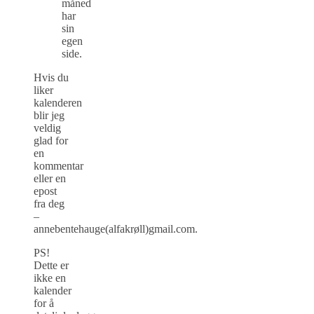
måned
har
sin
egen
side.
Hvis du
liker
kalenderen
blir jeg
veldig
glad for
en
kommentar
eller en
epost
fra deg
–
annebentehauge(alfakrøll)gmail.com.
PS!
Dette er
ikke en
kalender
for å