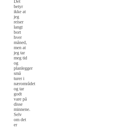
Det
betyr
ikke at
jeg
reiser
langt
bort
hver
måned,
men at
jeg tar
meg tid
og
planlegger
små
turer i
nærområdet
og tar
godt
vare på
disse
minnene.
Selv
om det
er