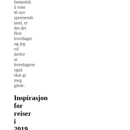
fantastisk
å reise
til nye
spennende
land, er
det det
flest
hverdager
og jeg
vil
derfor
at
hverdagene
også
skal gi
meg
glede.
Inspirasjon
for
reiser
i
2019