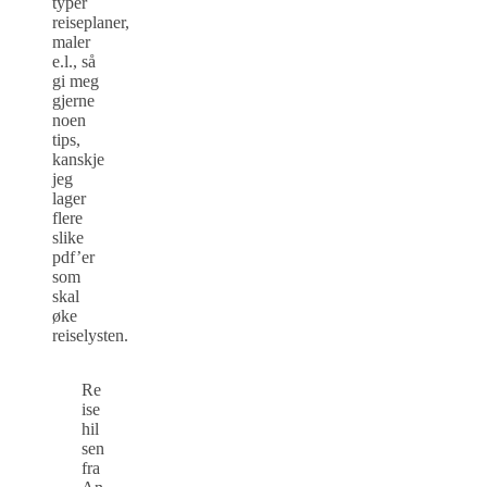
typer
reiseplaner,
maler
e.l., så
gi meg
gjerne
noen
tips,
kanskje
jeg
lager
flere
slike
pdf’er
som
skal
øke
reiselysten.
Re
ise
hil
sen
fra