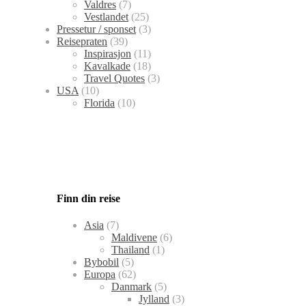
Valdres
(7)
Vestlandet
(25)
Pressetur / sponset
(3)
Reisepraten
(39)
Inspirasjon
(11)
Kavalkade
(18)
Travel Quotes
(3)
USA
(10)
Florida
(10)
Finn din reise
Asia
(7)
Maldivene
(6)
Thailand
(1)
Bybobil
(5)
Europa
(62)
Danmark
(5)
Jylland
(3)