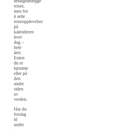
detaljplanlegge
reiser,
men for
å sette
reiseopplevelser
på
kalenderen
hver
dag –
hele
året.
Enten
du er
hjemme
eller på
den
andre
siden
av
verden.
Har du
forslag
til
andre