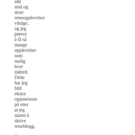
alle
små og
store
reiseopplevelser
viktige,
og jeg
prøver
å få så
mange
opplevelser
som
mulig
hver
måned.
Dette
har jeg
blitt
ekstra
oppmersom
på etter
at jeg
startet å
skrive
reiseblogg.