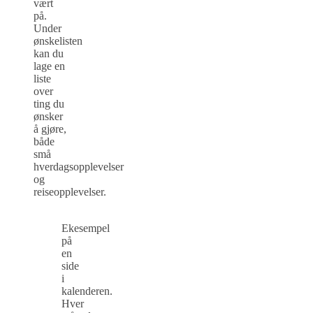
vært
på.
Under
ønskelisten
kan du
lage en
liste
over
ting du
ønsker
å gjøre,
både
små
hverdagsopplevelser
og
reiseopplevelser.
Ekesempel
på
en
side
i
kalenderen.
Hver