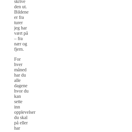
skrive
den ut.
Bildene
er fra
turer
jeg har
vært på
– fra
nær og
fjern.
For
hver
måned
har du
alle
dagene
hvor du
kan
sette
inn
opplevelser
du skal
på eller
har