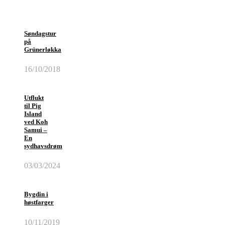
Søndagstur
på
Grünerløkka
16/10/2018
Utflukt
til Pig
Island
ved Koh
Samui –
En
sydhavsdrøm
03/03/2024
Bygdin i
høstfarger
10/11/2019