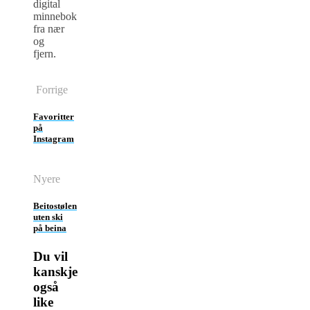
digital
minnebok
fra nær
og
fjern.
Forrige
Favoritter
på
Instagram
Nyere
Beitostølen
uten ski
på beina
Du vil
kanskje
også
like