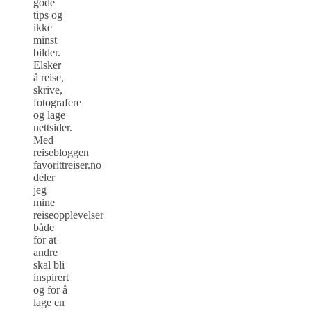
gode
tips og
ikke
minst
bilder.
Elsker
å reise,
skrive,
fotografere
og lage
nettsider.
Med
reisebloggen
favorittreiser.no
deler
jeg
mine
reiseopplevelser
både
for at
andre
skal bli
inspirert
og for å
lage en