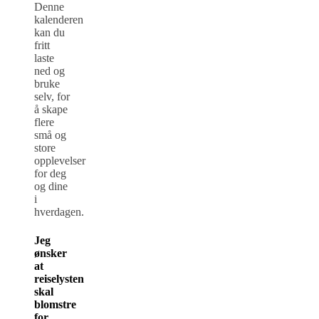
Denne
kalenderen
kan du
fritt
laste
ned og
bruke
selv, for
å skape
flere
små og
store
opplevelser
for deg
og dine
i
hverdagen.
Jeg
ønsker
at
reiselysten
skal
blomstre
for