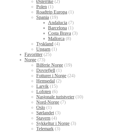
Østerrike
(2)
Polen
(1)
Roadtrip Europa
(1)
Spania
(19)
Andalucia
(7)
Barcelona
(1)
Costa Brava
(3)
Mallorca
(8)
Tyskland
(4)
Ungarn
(1)
Favoritter
(25)
Norge
(73)
Bilferie Norge
(19)
Dovrefjell
(1)
Fotturer i Norge
(24)
Hemsedal
(2)
Larvik
(15)
Lofoten
(6)
Nasjonale turistveier
(10)
Nord-Norge
(7)
Oslo
(1)
Sørlandet
(3)
Stavern
(4)
Sykkeltur i Norge
(3)
Telemark
(3)