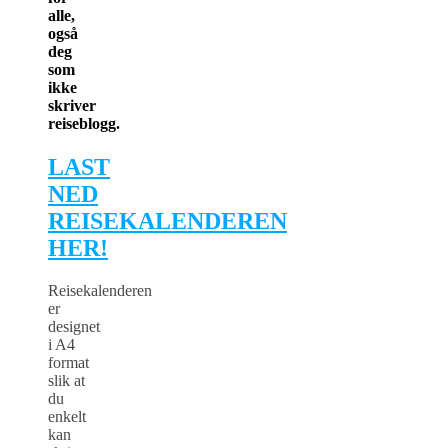
alle,
også
deg
som
ikke
skriver
reiseblogg.
LAST
NED
REISEKALENDEREN
HER!
Reisekalenderen
er
designet
i A4
format
slik at
du
enkelt
kan