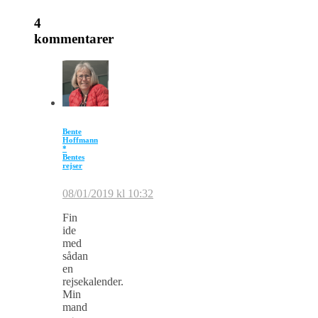
4
kommentarer
Bente
Hoffmann
*
Bentes
rejser
08/01/2019 kl 10:32
Fin
ide
med
sådan
en
rejsekalender.
Min
mand