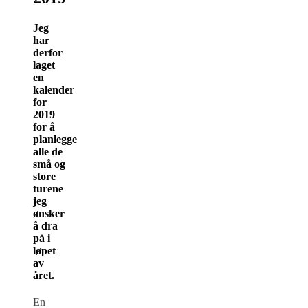
Jeg
har
derfor
laget
en
kalender
for
2019
for å
planlegge
alle de
små og
store
turene
jeg
ønsker
å dra
på i
løpet
av
året.
En