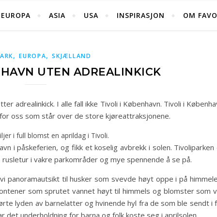
EUROPA
ASIA
USA
INSPIRASJON
OM FAVO
,
,
ARK
EUROPA
SKJÆLLAND
ENHAVN UTEN ADREALINKICK
ter adrealinkick. I alle fall ikke Tivoli i København. Tivoli i Københ
 for oss som står over de store kjøreattraksjonene.
ljer i full blomst en aprildag i Tivoli.
avn i påskeferien, og fikk et koselig avbrekk i solen. Tivoliparken
å rusletur i vakre parkområder og mye spennende å se på.
 vi panoramautsikt til husker som svevde høyt oppe i på himmele
fontener som sprutet vannet høyt til himmels og blomster som v
te lyden av barnelatter og hvinende hyl fra de som ble sendt i f
 det underholdning for barna og folk koste seg i aprilsolen.