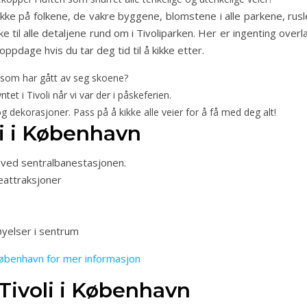
ikke på folkene, de vakre byggene, blomstene i alle parkene, rusl
til alle detaljene rund om i Tivoliparken. Her er ingenting overl
ppdage hvis du tar deg tid til å kikke etter.
som har gått av seg skoene?
et i Tivoli når vi var der i påskeferien.
dekorasjoner. Pass på å kikke alle veier for å få med deg alt!
li i København
t ved sentralbanestasjonen.
eattraksjoner
yelser i sentrum
i København for mer informasjon
il Tivoli i København