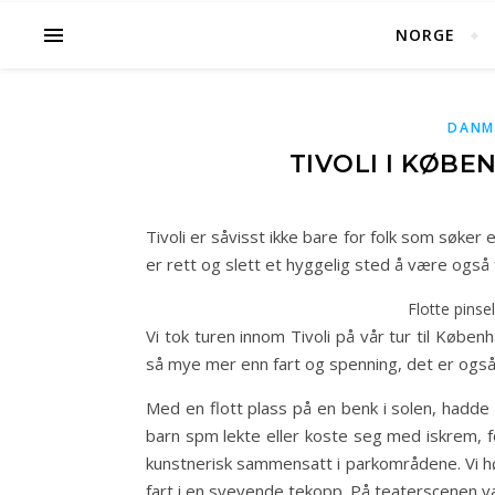
NORGE
DANM
TIVOLI I KØB
Tivoli er såvisst ikke bare for folk som søker et
er rett og slett et hyggelig sted å være også
Flotte pinseli
Vi tok turen innom Tivoli på vår tur til Københ
så mye mer enn fart og spenning, det er ogs
Med en flott plass på en benk i solen, hadde
barn spm lekte eller koste seg med iskrem, 
kunstnerisk sammensatt i parkområdene. Vi hør
fart i en svevende tekopp. På teaterscenen var