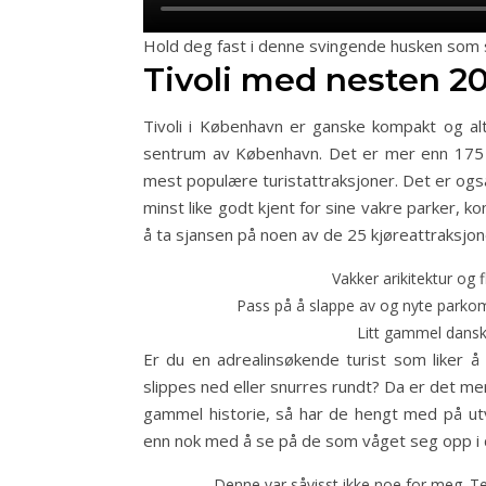
Hold deg fast i denne svingende husken som s
Tivoli med nesten 2
Tivoli i København er ganske kompakt og al
sentrum av København. Det er mer enn 175 å
mest populære turistattraksjoner. Det er også
minst like godt kjent for sine vakre parker, k
å ta sjansen på noen av de 25 kjøreattraksjon
Vakker arikitektur og 
Pass på å slappe av og nyte parkom
Litt gammel dansk k
Er du en adrealinsøkende turist som liker å
slippes ned eller snurres rundt? Da er det mer
gammel historie, så har de hengt med på utv
enn nok med å se på de som våget seg opp i d
Denne var såvisst ikke noe for meg. Tek