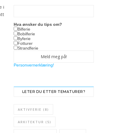
e i
att
Hva ønsker du tips om?
Bilferie
Bobilferie
Byferie
Fotturer
Strandferie
Personvernerklæring!
LETER DU ETTER TEMATURER?
AKTIVFERIE
(8)
ARKITEKTUR
(5)