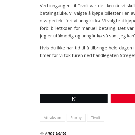
Ved inngangen til Tivoli var det kø når vi skul
betalingsluke. Vi valgte å kjøpe billetter i 
oss perfekt fori vi unngikk kø. Vi valgte å kjø
forbi billettkøen for manuell betaling. Det va
jeg er utålmodig og unngår kø så sant jeg kan)
Hvis du ikke har tid til å tilbringe hele dagen 
timer før vi tok turen ned handlegaten Strøget 
Tweet
Attraksjon
Storby
Tivoli
Av
Anne Bente