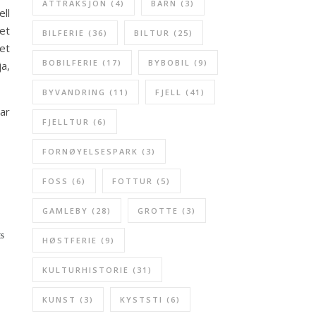
ATTRAKSJON
(4)
BARN
(3)
ell
set
BILFERIE
(36)
BILTUR
(25)
let
BOBILFERIE
(17)
BYBOBIL
(9)
ja,
BYVANDRING
(11)
FJELL
(41)
par
FJELLTUR
(6)
FORNØYELSESPARK
(3)
FOSS
(6)
FOTTUR
(5)
GAMLEBY
(28)
GROTTE
(3)
ES
HØSTFERIE
(9)
KULTURHISTORIE
(31)
KUNST
(3)
KYSTSTI
(6)