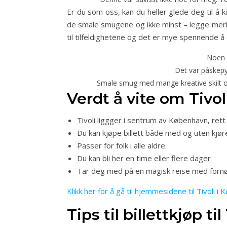
Er du som oss, kan du heller glede deg til å k
de smale smugene og ikke minst – legge merke 
til tilfeldighetene og det er mye spennende å o
Noen 
Det var påskepynt
Smale smug med mange kreative skilt og 
Verdt å vite om Tivo
Tivoli liggger i sentrum av København, ret
Du kan kjøpe billett både med og uten kjør
Passer for folk i alle aldre
Du kan bli her en time eller flere dager
Tar deg med på en magisk reise med fornø
Klikk her for å gå til hjemmesidene til Tivoli 
Tips til billettkjøp t