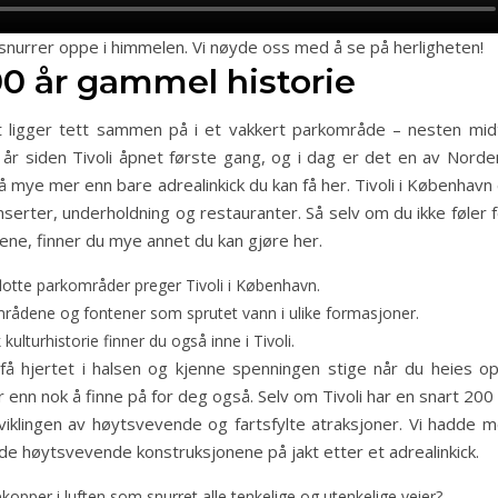
nurrer oppe i himmelen. Vi nøyde oss med å se på herligheten!
00 år gammel historie
t ligger tett sammen på i et vakkert parkområde – nesten midt
r siden Tivoli åpnet første gang, og i dag er det en av Norde
 mye mer enn bare adrealinkick du kan få her. Tivoli i København
onserter, underholdning og restauranter. Så selv om du ikke føler 
ene, finner du mye annet du kan gjøre her.
flotte parkområder preger Tivoli i København.
rådene og fontener som sprutet vann i ulike formasjoner.
ulturhistorie finner du også inne i Tivoli.
 få hjertet i halsen og kjenne spenningen stige når du heies op
 enn nok å finne på for deg også. Selv om Tivoli har en snart 200
iklingen av høytsvevende og fartsfylte atraksjoner. Vi hadde m
e høytsvevende konstruksjonene på jakt etter et adrealinkick.
opper i luften som snurret alle tenkelige og utenkelige veier?