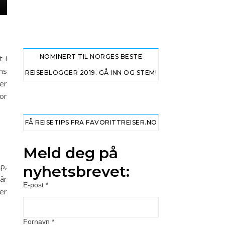
NOMINERT TIL NORGES BESTE
 i
ns
REISEBLOGGER 2019. GÅ INN OG STEM!
 er
for
FÅ REISETIPS FRA FAVORITTREISER.NO
Meld deg på
p,
nyhetsbrevet:
 år
E-post
*
er
Fornavn
*