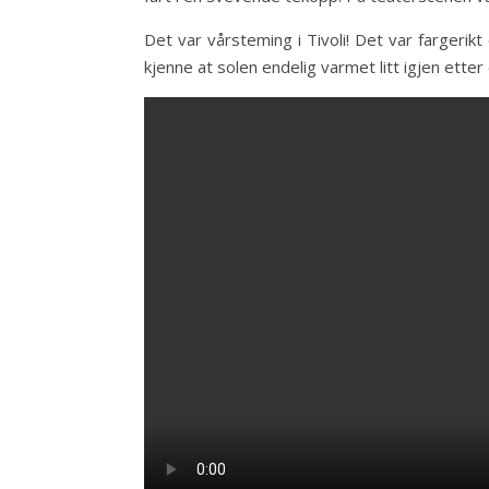
Det var vårsteming i Tivoli! Det var fargerik
kjenne at solen endelig varmet litt igjen etter 