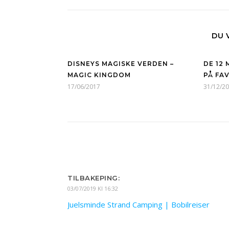
DU 
DISNEYS MAGISKE VERDEN –
DE 12
MAGIC KINGDOM
PÅ FAV
17/06/2017
31/12/2
TILBAKEPING:
03/07/2019 Kl 16:32
Juelsminde Strand Camping | Bobilreiser