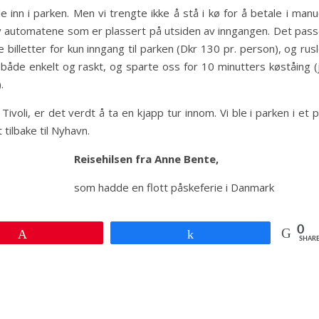
le inn i parken. Men vi trengte ikke å stå i kø for å betale i manu
en av automatene som er plassert på utsiden av inngangen. Det pas
pe billetter for kun inngang til parken (Dkr 130 pr. person), og rus
r både enkelt og raskt, og sparte oss for 10 minutters køståing (
.
i Tivoli, er det verdt å ta en kjapp tur innom. Vi ble i parken i et 
tilbake til Nyhavn.
Reisehilsen fra Anne Bente,
som hadde en flott påskeferie i Danmark
0
Pin
Share
SHAR