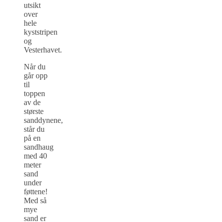
utsikt
over
hele
kyststripen
og
Vesterhavet.
Når du
går opp
til
toppen
av de
største
sanddynene,
står du
på en
sandhaug
med 40
meter
sand
under
føttene!
Med så
mye
sand er