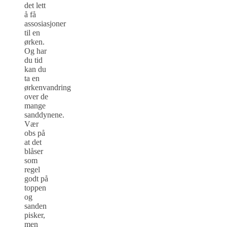
det lett
å få
assosiasjoner
til en
ørken.
Og har
du tid
kan du
ta en
ørkenvandring
over de
mange
sanddynene.
Vær
obs på
at det
blåser
som
regel
godt på
toppen
og
sanden
pisker,
men