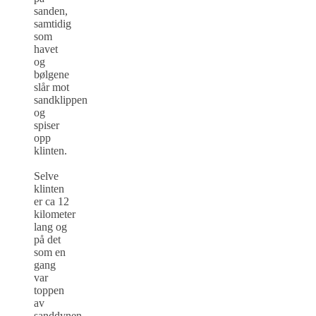
sanden,
samtidig
som
havet
og
bølgene
slår mot
sandklippen
og
spiser
opp
klinten.
Selve
klinten
er ca 12
kilometer
lang og
på det
som en
gang
var
toppen
av
sanddynen