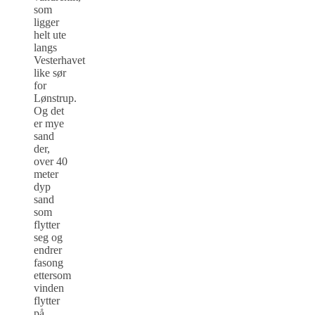
som
ligger
helt ute
langs
Vesterhavet
like sør
for
Lønstrup.
Og det
er mye
sand
der,
over 40
meter
dyp
sand
som
flytter
seg og
endrer
fasong
ettersom
vinden
flytter
på