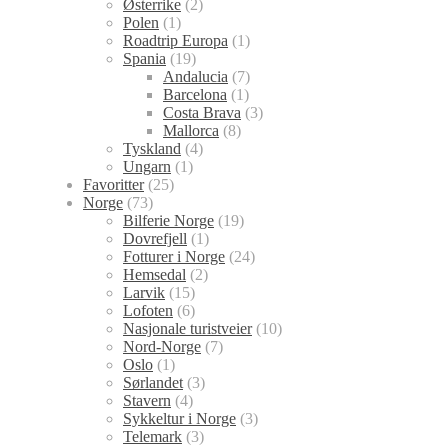
Østerrike
(2)
Polen
(1)
Roadtrip Europa
(1)
Spania
(19)
Andalucia
(7)
Barcelona
(1)
Costa Brava
(3)
Mallorca
(8)
Tyskland
(4)
Ungarn
(1)
Favoritter
(25)
Norge
(73)
Bilferie Norge
(19)
Dovrefjell
(1)
Fotturer i Norge
(24)
Hemsedal
(2)
Larvik
(15)
Lofoten
(6)
Nasjonale turistveier
(10)
Nord-Norge
(7)
Oslo
(1)
Sørlandet
(3)
Stavern
(4)
Sykkeltur i Norge
(3)
Telemark
(3)