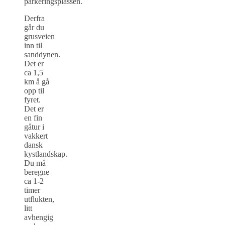
parkeringsplassen.
Derfra
går du
grusveien
inn til
sanddynen.
Det er
ca 1,5
km å gå
opp til
fyret.
Det er
en fin
gåtur i
vakkert
dansk
kystlandskap.
Du må
beregne
ca 1-2
timer
utflukten,
litt
avhengig