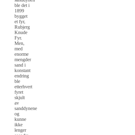
ble det i
1899
bygget
et fyr,
Rubjerg
Knude
Fyr.
Men,
med
enorme
mengder
sand i
konstant
endring
ble
etterhvert
fyret
skjult
av
sanddynene
og
kunne
ikke
lenger