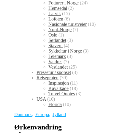
Fotturer i Norge
(24)
Hemsedal
(2)
Larvik
(15)
Lofoten
(6)
Nasjonale turistveier
(10)
Nord-Norge
(7)
Oslo
(1)
Sørlandet
(3)
Stavern
(4)
Sykkeltur i Norge
(3)
Telemark
(3)
Valdres
(7)
Vestlandet
(25)
Pressetur / sponset
(3)
Reisepraten
(39)
Inspirasjon
(11)
Kavalkade
(18)
Travel Quotes
(3)
USA
(10)
Florida
(10)
Danmark
,
Europa
,
Jylland
Ørkenvandring