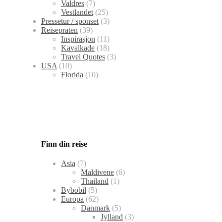
Valdres
(7)
Vestlandet
(25)
Pressetur / sponset
(3)
Reisepraten
(39)
Inspirasjon
(11)
Kavalkade
(18)
Travel Quotes
(3)
USA
(10)
Florida
(10)
Finn din reise
Asia
(7)
Maldivene
(6)
Thailand
(1)
Bybobil
(5)
Europa
(62)
Danmark
(5)
Jylland
(3)