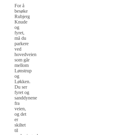
For å
besøke
Rubjerg
Knude
og
fyret,
må du
parkere
ved
hovedveien
som går
mellom
Lønstrup
og
Løkken.
Du ser
fyret og
sanddynene
fra
veien,
og det
er
skiltet
til