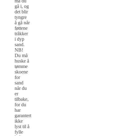
må du
gå i, og
det blir
tyngre
å gå når
føttene
tråkker
i dyp
sand.
NB!
Du må
huske å
tømme
skoene
for
sand
når du
er
tilbake,
for du
har
garantert
ikke
lyst til å
fylle