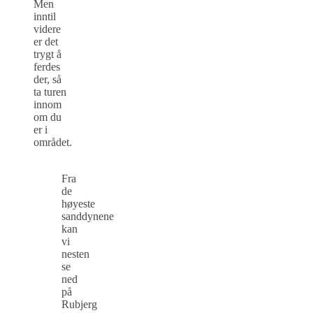
Men
inntil
videre
er det
trygt å
ferdes
der, så
ta turen
innom
om du
er i
området.
Fra
de
høyeste
sanddynene
kan
vi
nesten
se
ned
på
Rubjerg