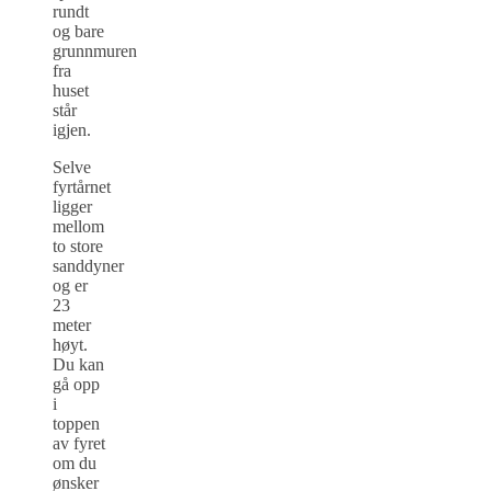
rundt
og bare
grunnmuren
fra
huset
står
igjen.
Selve
fyrtårnet
ligger
mellom
to store
sanddyner
og er
23
meter
høyt.
Du kan
gå opp
i
toppen
av fyret
om du
ønsker