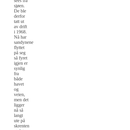
sees fra
sjøen.
De ble
derfor
tatt ut
av drift
i 1968.
Nå har
sandynene
flyttet
på seg
så fyret
igjen er
synlig
fra
både
havet
og
veien,
men det
ligger
nå så
langt
ute på
skrenten