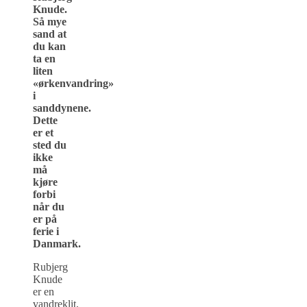
Knude.
Så mye
sand at
du kan
ta en
liten
«ørkenvandring»
i
sanddynene.
Dette
er et
sted du
ikke
må
kjøre
forbi
når du
er på
ferie i
Danmark.
Rubjerg
Knude
er en
vandreklit,