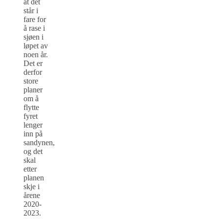
at det
står i
fare for
å rase i
sjøen i
løpet av
noen år.
Det er
derfor
store
planer
om å
flytte
fyret
lenger
inn på
sandynen,
og det
skal
etter
planen
skje i
årene
2020-
2023.