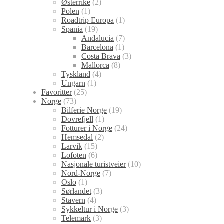
Østerrike
(2)
Polen
(1)
Roadtrip Europa
(1)
Spania
(19)
Andalucia
(7)
Barcelona
(1)
Costa Brava
(3)
Mallorca
(8)
Tyskland
(4)
Ungarn
(1)
Favoritter
(25)
Norge
(73)
Bilferie Norge
(19)
Dovrefjell
(1)
Fotturer i Norge
(24)
Hemsedal
(2)
Larvik
(15)
Lofoten
(6)
Nasjonale turistveier
(10)
Nord-Norge
(7)
Oslo
(1)
Sørlandet
(3)
Stavern
(4)
Sykkeltur i Norge
(3)
Telemark
(3)