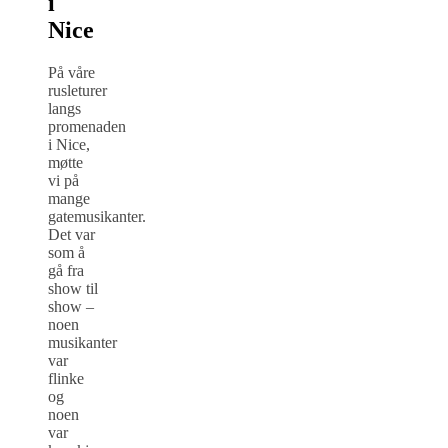
i
Nice
På våre
rusleturer
langs
promenaden
i Nice,
møtte
vi på
mange
gatemusikanter.
Det var
som å
gå fra
show til
show –
noen
musikanter
var
flinke
og
noen
var