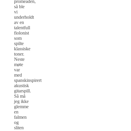
promeaden,
så ble
vi
underholdt
av en
talentfull
fiolonist
som
spilte
klassiske
toner.
Neste
møte
var
med
spanskinspirert
akustisk
gitarspill.
Så må
jeg ikke
glemme
en
falmen
og
sliten