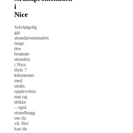
i
Nice
Selvfølgelig
går
strandpromenaden
langs
den
berømte
stranden
i Nice.
Hele 7
kilomenter
med
utsikt,
opplevelser,
mat og
drikke
– også
strandhugg
om du
vil. Her
kan du