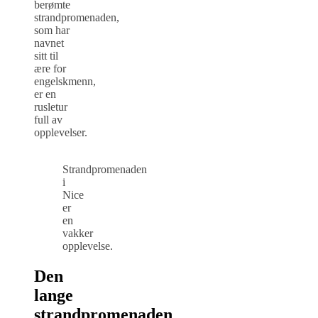
berømte
strandpromenaden,
som har
navnet
sitt til
ære for
engelskmenn,
er en
rusletur
full av
opplevelser.
Strandpromenaden
i
Nice
er
en
vakker
opplevelse.
Den
lange
strandpromenaden