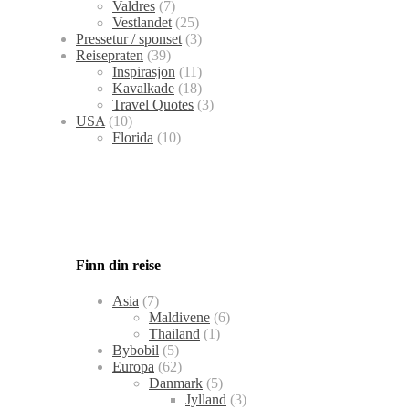
Valdres
(7)
Vestlandet
(25)
Pressetur / sponset
(3)
Reisepraten
(39)
Inspirasjon
(11)
Kavalkade
(18)
Travel Quotes
(3)
USA
(10)
Florida
(10)
Finn din reise
Asia
(7)
Maldivene
(6)
Thailand
(1)
Bybobil
(5)
Europa
(62)
Danmark
(5)
Jylland
(3)