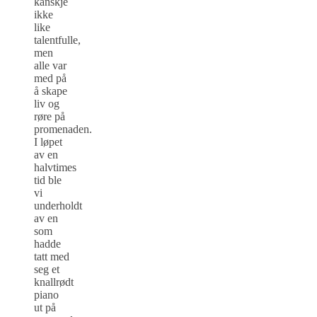
kanskje
ikke
like
talentfulle,
men
alle var
med på
å skape
liv og
røre på
promenaden.
I løpet
av en
halvtimes
tid ble
vi
underholdt
av en
som
hadde
tatt med
seg et
knallrødt
piano
ut på