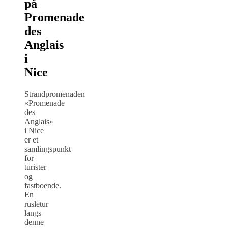
på
Promenade
des
Anglais
i
Nice
Strandpromenaden
«Promenade
des
Anglais»
i Nice
er et
samlingspunkt
for
turister
og
fastboende.
En
rusletur
langs
denne