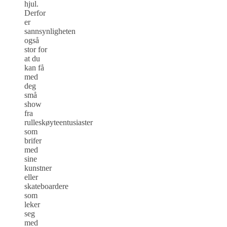
hjul.
Derfor
er
sannsynligheten
også
stor for
at du
kan få
med
deg
små
show
fra
rulleskøyteentusiaster
som
brifer
med
sine
kunstner
eller
skateboardere
som
leker
seg
med