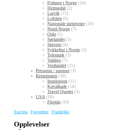
Fotturer i Norge
(24)
Hemsedal
(2)
Larvik
(15)
Lofoten
(6)
Nasjonale turistveier
(10)
Nord-Norge
(7)
Oslo
(1)
Sørlandet
(3)
Stavern
(4)
Sykkeltur i Norge
(3)
Telemark
(3)
Valdres
(7)
Vestlandet
(25)
Pressetur / sponset
(3)
Reisepraten
(39)
Inspirasjon
(11)
Kavalkade
(18)
Travel Quotes
(3)
USA
(10)
Florida
(10)
Europa
,
Favoritter
,
Frankrike
Opplevelser