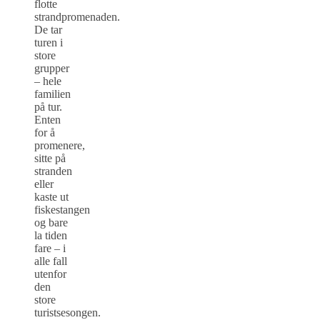
flotte
strandpromenaden.
De tar
turen i
store
grupper
– hele
familien
på tur.
Enten
for å
promenere,
sitte på
stranden
eller
kaste ut
fiskestangen
og bare
la tiden
fare – i
alle fall
utenfor
den
store
turistsesongen.