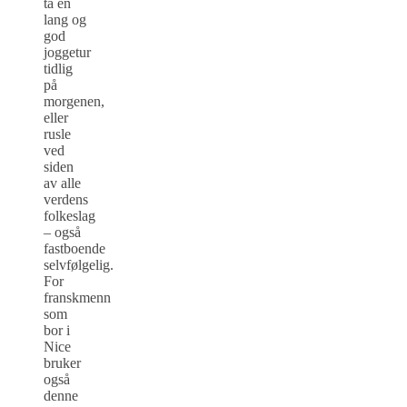
ta en
lang og
god
joggetur
tidlig
på
morgenen,
eller
rusle
ved
siden
av alle
verdens
folkeslag
– også
fastboende
selvfølgelig.
For
franskmenn
som
bor i
Nice
bruker
også
denne