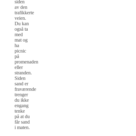
siden
av den
trafikkerte
veien.
Du kan
også ta
med
mat og
ha
picnic
på
promenaden
eller
stranden.
Siden
sand er
fraværende
trenger
du ikke
engang
tenke
på at du
får sand
i maten.