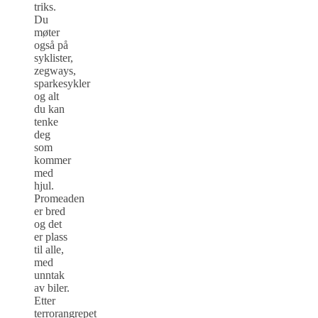
triks.
Du
møter
også på
syklister,
zegways,
sparkesykler
og alt
du kan
tenke
deg
som
kommer
med
hjul.
Promeaden
er bred
og det
er plass
til alle,
med
unntak
av biler.
Etter
terrorangrepet