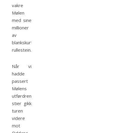
vakre
Mølen
med sine
millioner
av
blankskurte
rullestein.
Når vi
hadde
passert
Mølens
utførdrende
stier gikk
turen
videre
mot