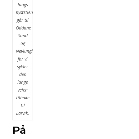
langs
Kyststien
går til
Oddane
Sand
og
Nevlunghavn
før vi
sykler
den
lange
veien
tilbake
til
Larvik.
På