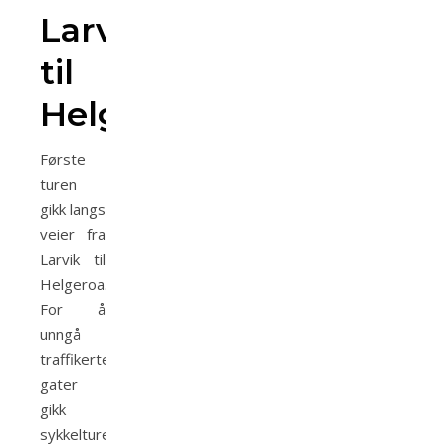
Larvik
til
Helgeroa
Første
turen
gikk langs
veier fra
Larvik til
Helgeroa.
For å
unngå
traffikerte
gater
gikk
sykkelturen