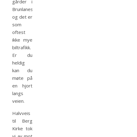
gårder i
Brunlanes
og det er
som
oftest
ikke mye
biltrafikk.
Er du
heldig
kan du
møte på
en hjort
langs
veien.
Halvveis
til Berg
Kirke tok
vi av mot