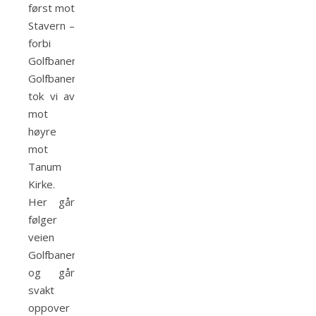
først mot
Stavern –
forbi
Golfbanen. Etter
Golfbanen
tok vi av
mot
høyre
mot
Tanum
Kirke.
Her går
følger
veien
Golfbanen
og går
svakt
oppover