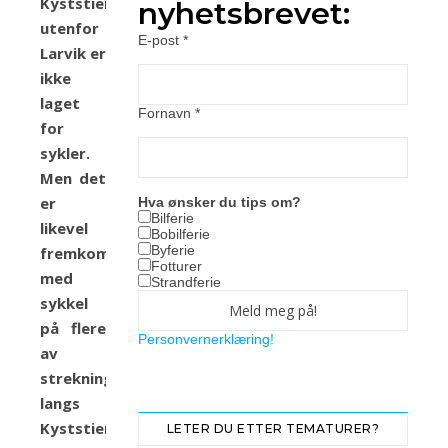
Kyststien
nyhetsbrevet:
utenfor
E-post
*
Larvik er
ikke
laget
Fornavn
*
for
sykler.
Men det
er
Hva ønsker du tips om?
Bilferie
likevel
Bobilferie
Byferie
fremkommelig
Fotturer
med
Strandferie
sykkel
på flere
Personvernerklæring!
av
strekningene
langs
Kyststien.
LETER DU ETTER TEMATURER?