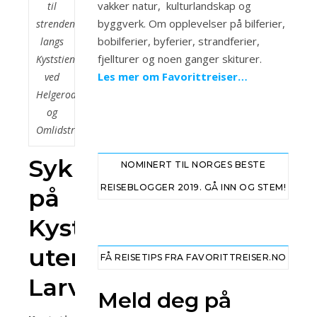
vakker natur, kulturlandskap og
til
byggverk. Om opplevelser på bilferier,
strendene
bobilferier, byferier, strandferier,
langs
fjellturer og noen ganger skiturer.
Kyststien
Les mer om Favorittreiser…
ved
Helgeroa
og
Omlidstranda
Sykkeltur
NOMINERT TIL NORGES BESTE
REISEBLOGGER 2019. GÅ INN OG STEM!
på
Kyststien
utenfor
FÅ REISETIPS FRA FAVORITTREISER.NO
Larvik
Meld deg på