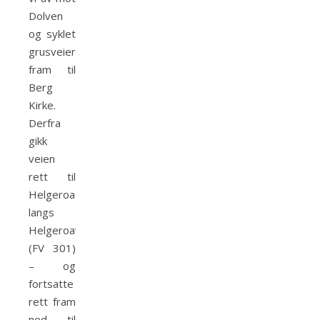
Dolven
og syklet
grusveier
fram til
Berg
Kirke.
Derfra
gikk
veien
rett til
Helgeroa
langs
Helgeroaveien
(FV 301)
– og
fortsatte
rett fram
ned til