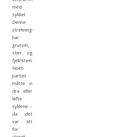
med
sykkel.
Denne
strekningen
har
grusvei,
stier og
fjell/stein.
Noen
partier
måtte vi
dra eller
løfte
syklene –
da det
var litt
for
ulendt