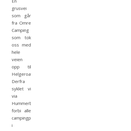
En
grusvei
som går
fra Omre
Camping
som tok
oss med
hele
veien
opp til
Helgeroaveien.
Derfra
syklet vi
via
Hummerbakken,
forbi alle
campingplassene
i