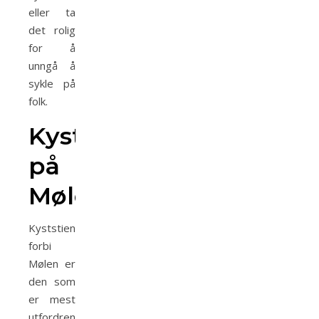
eller ta
det rolig
for å
unngå å
sykle på
folk.
Kyststien
på
Mølen
Kyststien
forbi
Mølen er
den som
er mest
utfordrende