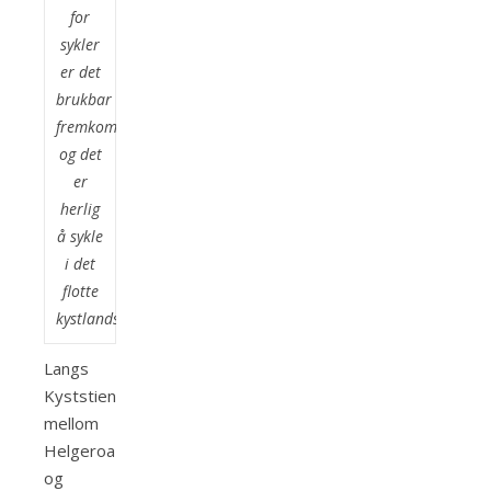
for
sykler
er det
brukbar
fremkommelighet
og det
er
herlig
å sykle
i det
flotte
kystlandskapet.
Langs
Kyststien
mellom
Helgeroa
og