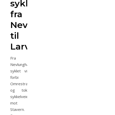
sykkel
fra
Nevlunghavn
til
Larvik
Fra
Nevlunghavn
syklet vi
forbi
Omrestranden
og tok
sykkelveien
mot
Stavern.