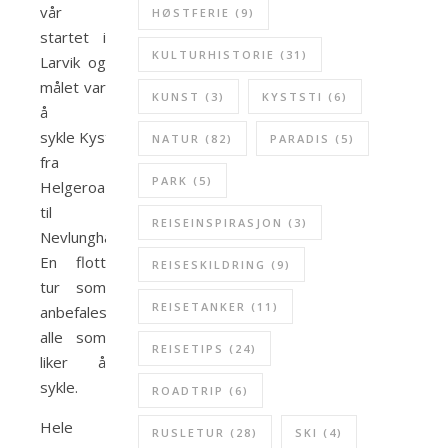
vår
HØSTFERIE
(9)
startet i
KULTURHISTORIE
(31)
Larvik og
målet var
KUNST
(3)
KYSTSTI
(6)
å
sykle Kyststien
NATUR
(82)
PARADIS
(5)
fra
PARK
(5)
Helgeroa
til
REISEINSPIRASJON
(3)
Nevlunghavn.
En flott
REISESKILDRING
(9)
tur som
REISETANKER
(11)
anbefales
alle som
REISETIPS
(24)
liker å
sykle.
ROADTRIP
(6)
Hele
RUSLETUR
(28)
SKI
(4)