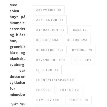
Med
AKTIVFERIE
(8)
solen
høyt på
ARKITEKTUR
(5)
himmelen,
strender
ATTRAKSJON
(4)
BARN
(3)
og blått
BILFERIE
(36)
BILTUR
(25)
hav,
grønnkledde
BOBILFERIE
(17)
BYBOBIL
(9)
åkre og
blankskurte
BYVANDRING
(11)
FJELL
(41)
svaberg
– var
FJELLTUR
(6)
dette en
FORNØYELSESPARK
(3)
sykkeltur
for
FOSS
(6)
FOTTUR
(5)
minneboken.
GAMLEBY
(28)
GROTTE
(3)
Sykkelturen