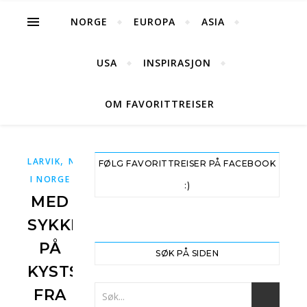
NORGE
EUROPA
ASIA
USA
INSPIRASJON
OM FAVORITTREISER
,
,
LARVIK
NORGE
SYKKELTUR
FØLG FAVORITTREISER PÅ FACEBOOK
I NORGE
:)
MED
SYKKEL
PÅ
SØK PÅ SIDEN
KYSTSTIEN
FRA