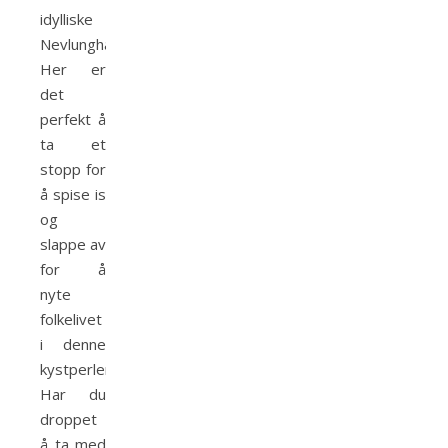
idylliske
Nevlunghavn.
Her er
det
perfekt å
ta et
stopp for
å spise is
og
slappe av
for å
nyte
folkelivet
i denne
kystperlen.
Har du
droppet
å ta med