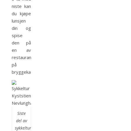
niste kan
du kjøpe
lunsjen
din og
spise
den på
en av
restaurantene
på
bryggekanten.
SIste
del av
sykkelturen