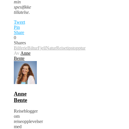
min
spesifikke
tillatelse.
Tweet
Pin
Share
0
Shares
Bilferie
Biltur
Fjell
Natur
Reisetips
topptur
Av
Anne
Bente
Anne
Bente
Reiseblogger
om
reiseopplevelser
med