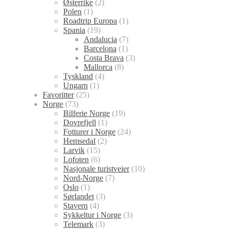
Østerrike
(2)
Polen
(1)
Roadtrip Europa
(1)
Spania
(19)
Andalucia
(7)
Barcelona
(1)
Costa Brava
(3)
Mallorca
(8)
Tyskland
(4)
Ungarn
(1)
Favoritter
(25)
Norge
(73)
Bilferie Norge
(19)
Dovrefjell
(1)
Fotturer i Norge
(24)
Hemsedal
(2)
Larvik
(15)
Lofoten
(6)
Nasjonale turistveier
(10)
Nord-Norge
(7)
Oslo
(1)
Sørlandet
(3)
Stavern
(4)
Sykkeltur i Norge
(3)
Telemark
(3)