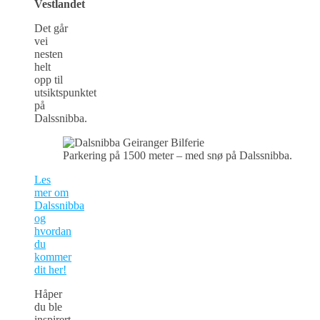
Det går
vei
nesten
helt
opp til
utsiktspunktet
på
Dalssnibba.
Parkering på 1500 meter – med snø på Dalssnibba.
Les
mer om
Dalssnibba
og
hvordan
du
kommer
dit her!
Håper
du ble
inspirert