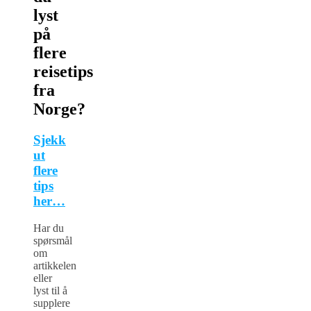
lyst
på
flere
reisetips
fra
Norge?
Sjekk
ut
flere
tips
her…
Har du
spørsmål
om
artikkelen
eller
lyst til å
supplere