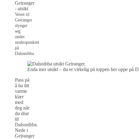
Veien til
Geiranger
slynger
seg
under
utsiktspunktet
på
Dalssnibba.
Enda mer utsikt – du er virkelig på toppen her oppe på D
Pass på
å ha litt
varme
klær
med
deg når
du drar
til
Dalssnibba.
Nede i
Geiranger