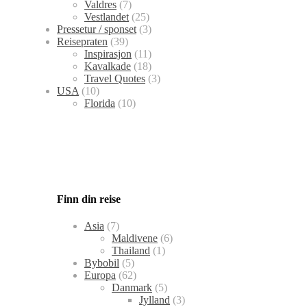
Valdres
(7)
Vestlandet
(25)
Pressetur / sponset
(3)
Reisepraten
(39)
Inspirasjon
(11)
Kavalkade
(18)
Travel Quotes
(3)
USA
(10)
Florida
(10)
Finn din reise
Asia
(7)
Maldivene
(6)
Thailand
(1)
Bybobil
(5)
Europa
(62)
Danmark
(5)
Jylland
(3)