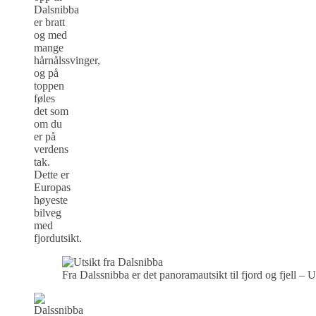
Dalsnibba
er bratt
og med
mange
hårnålssvinger,
og på
toppen
føles
det som
om du
er på
verdens
tak.
Dette er
Europas
høyeste
bilveg
med
fjordutsikt.
Fra Dalssnibba er det panoramautsikt til fjord og fjell –