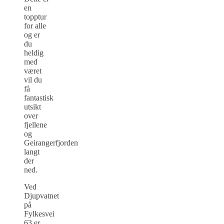
en
topptur
for alle
og er
du
heldig
med
været
vil du
få
fantastisk
utsikt
over
fjellene
og
Geirangerfjorden
langt
der
ned.
Ved
Djupvatnet
på
Fylkesvei
63 er