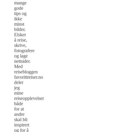
mange
gode
tips og
ikke
minst
bilder.
Elsker
å reise,
skrive,
fotografere
og lage
nettsider.
Med
reisebloggen
favorittreiser.no
deler
jeg
mine
reiseopplevelser
både
for at
andre
skal bli
inspirert
og for å