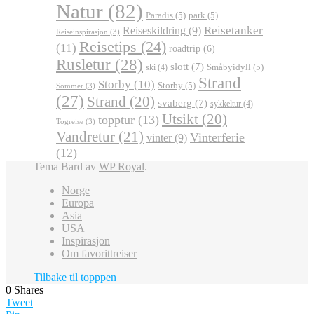
Natur
(82)
Paradis
(5)
park
(5)
Reisetanker
Reiseskildring
(9)
Reiseinspirasjon
(3)
Reisetips
(24)
(11)
roadtrip
(6)
Rusletur
(28)
slott
(7)
Småbyidyll
(5)
ski
(4)
Strand
Storby
(10)
Storby
(5)
Sommer
(3)
(27)
Strand
(20)
svaberg
(7)
sykkeltur
(4)
Utsikt
(20)
topptur
(13)
Togreise
(3)
Vandretur
(21)
Vinterferie
vinter
(9)
(12)
Tema Bard av
WP Royal
.
Norge
Europa
Asia
USA
Inspirasjon
Om favorittreiser
Tilbake til topppen
0
Shares
Tweet