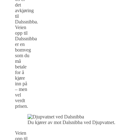
det
avkjøring
til
Dalssnibba.
Veien
opp til
Dalssnibba
er en
bomveg
som du
må
betale
for å
kjøre
inn på
– men
vel
verdt
prisen.
Du kjører av mot Dalsnibba ved Djupvatnet.
Veien
opp til