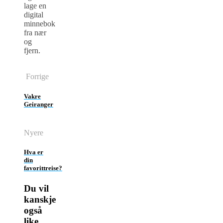
lage en
digital
minnebok
fra nær
og
fjern.
Forrige
Vakre
Geiranger
Nyere
Hva er
din
favorittreise?
Du vil
kanskje
også
like