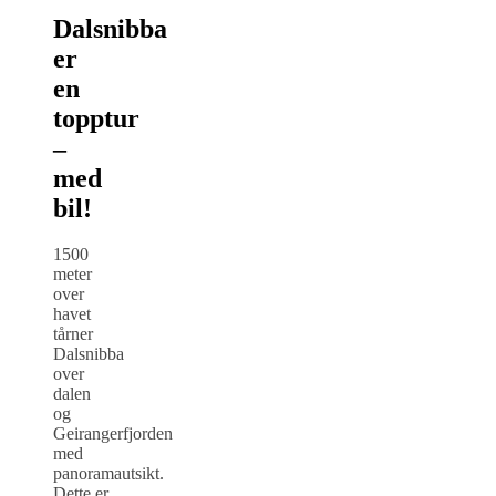
Dalsnibba
er
en
topptur
–
med
bil!
1500
meter
over
havet
tårner
Dalsnibba
over
dalen
og
Geirangerfjorden
med
panoramautsikt.
Dette er