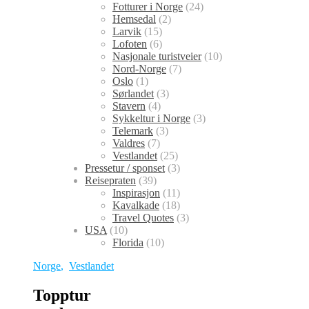
Fotturer i Norge
(24)
Hemsedal
(2)
Larvik
(15)
Lofoten
(6)
Nasjonale turistveier
(10)
Nord-Norge
(7)
Oslo
(1)
Sørlandet
(3)
Stavern
(4)
Sykkeltur i Norge
(3)
Telemark
(3)
Valdres
(7)
Vestlandet
(25)
Pressetur / sponset
(3)
Reisepraten
(39)
Inspirasjon
(11)
Kavalkade
(18)
Travel Quotes
(3)
USA
(10)
Florida
(10)
Norge
,
Vestlandet
Topptur