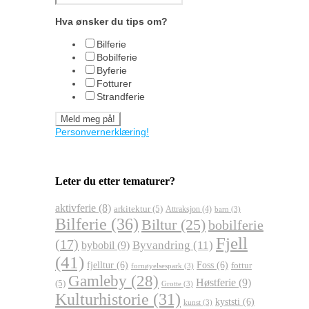
Hva ønsker du tips om?
Bilferie
Bobilferie
Byferie
Fotturer
Strandferie
Personvernerklæring!
Leter du etter tematurer?
aktivferie
(8)
arkitektur
(5)
Attraksjon
(4)
barn
(3)
Bilferie
(36)
Biltur
(25)
bobilferie
Fjell
(17)
Byvandring
(11)
bybobil
(9)
(41)
fjelltur
(6)
Foss
(6)
fottur
fornøyelsespark
(3)
Gamleby
(28)
Høstferie
(9)
(5)
Grotte
(3)
Kulturhistorie
(31)
kyststi
(6)
kunst
(3)