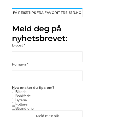
FÅ REISETIPS FRA FAVORITTREISER.NO
Meld deg på
nyhetsbrevet:
E-post
*
Fornavn
*
Hva ønsker du tips om?
Bilferie
Bobilferie
Byferie
Fotturer
Strandferie