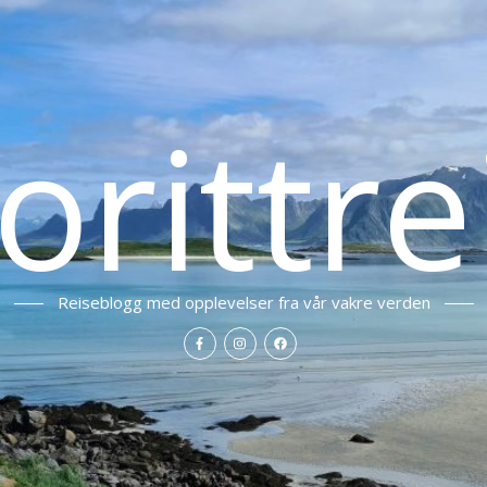
orittre
Reiseblogg med opplevelser fra vår vakre verden