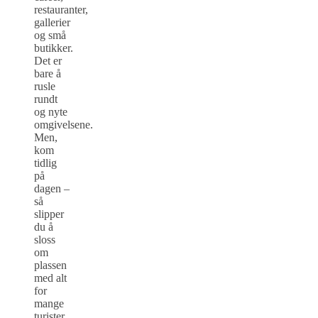
restauranter,
gallerier
og små
butikker.
Det er
bare å
rusle
rundt
og nyte
omgivelsene.
Men,
kom
tidlig
på
dagen –
så
slipper
du å
sloss
om
plassen
med alt
for
mange
turister.