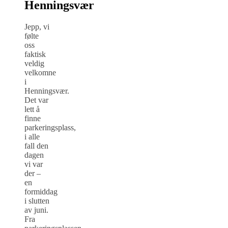
Henningsvær
Jepp, vi
følte
oss
faktisk
veldig
velkomne
i
Henningsvær.
Det var
lett å
finne
parkeringsplass,
i alle
fall den
dagen
vi var
der –
en
formiddag
i slutten
av juni.
Fra