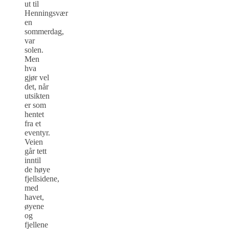
ut til
Henningsvær
en
sommerdag,
var
solen.
Men
hva
gjør vel
det, når
utsikten
er som
hentet
fra et
eventyr.
Veien
går tett
inntil
de høye
fjellsidene,
med
havet,
øyene
og
fjellene