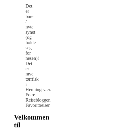
Det
er
bare
å
nyte
synet
(og
holde
seg
for
nesen)!
Det
er
mye
tørrfisk
i
Henningsvær.
Foto:
Reisebloggen
Favorittreiser.
Velkommen
til