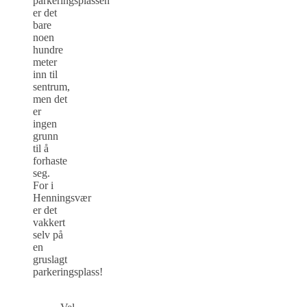
parkeringsplassen
er det
bare
noen
hundre
meter
inn til
sentrum,
men det
er
ingen
grunn
til å
forhaste
seg.
For i
Henningsvær
er det
vakkert
selv på
en
gruslagt
parkeringsplass!