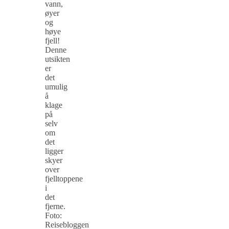
vann,
øyer
og
høye
fjell!
Denne
utsikten
er
det
umulig
å
klage
på
selv
om
det
ligger
skyer
over
fjelltoppene
i
det
fjerne.
Foto:
Reisebloggen