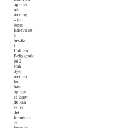
og etter
min
mening
– det
beste
fiskeværet
å
besøke
i
Lofoten.
Beliggende
på 2
små
øyer,
med en
lun
havn
og hav
så langt
du kan
se, er
det
fremdeles
et
levende