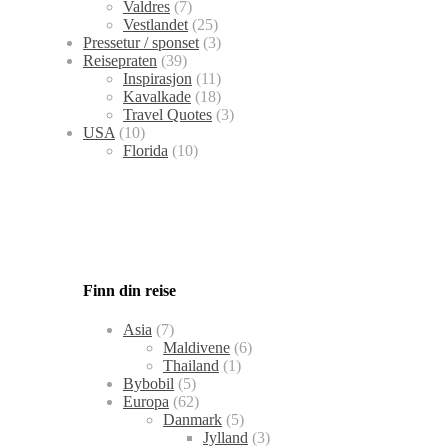
Valdres
(7)
Vestlandet
(25)
Pressetur / sponset
(3)
Reisepraten
(39)
Inspirasjon
(11)
Kavalkade
(18)
Travel Quotes
(3)
USA
(10)
Florida
(10)
Finn din reise
Asia
(7)
Maldivene
(6)
Thailand
(1)
Bybobil
(5)
Europa
(62)
Danmark
(5)
Jylland
(3)