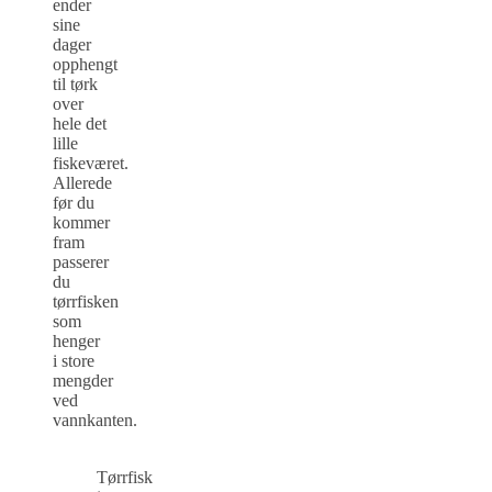
ender
sine
dager
opphengt
til tørk
over
hele det
lille
fiskeværet.
Allerede
før du
kommer
fram
passerer
du
tørrfisken
som
henger
i store
mengder
ved
vannkanten.
Tørrfisk