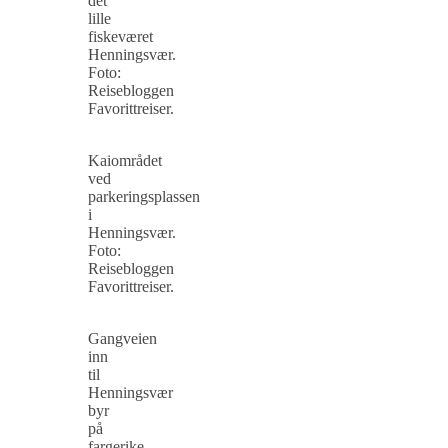
det
lille
fiskeværet
Henningsvær.
Foto:
Reisebloggen
Favorittreiser.
Kaiområdet
ved
parkeringsplassen
i
Henningsvær.
Foto:
Reisebloggen
Favorittreiser.
Gangveien
inn
til
Henningsvær
byr
på
fargerike