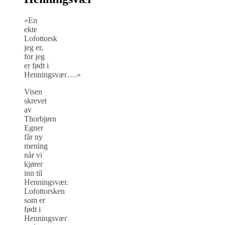
«En
ekte
Lofottorsk
jeg er,
for jeg
er født i
Henningsvær….»
Visen
skrevet
av
Thorbjørn
Egner
får ny
mening
når vi
kjører
inn til
Henningsvær.
Lofottorsken
som er
født i
Henningsvær