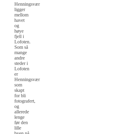
Henningsvær
ligger
mellom
havet
og
høye
fjell i
Lofoten.
Som så
mange
andre
steder i
Lofoten
er
Henningsvær
som
skapt
for bli
fotografert,
og
allerede
lenge
før den
lille
byen på