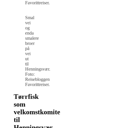
Favorittreiser.
Smal
vei
og
enda
smalere
broer
på
vei
ut
til
Henningsvær.
Foto:
Reisebloggen
Favorittreiser.
Tørrfisk
som
velkomstkomite
til
Henningsvær