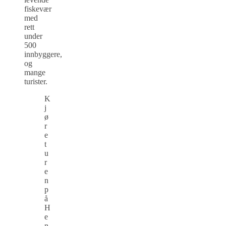
fiskevær
med
rett
under
500
innbyggere,
og
mange
turister.
K
j
ø
r
e
t
u
r
e
n
p
å
H
e
n