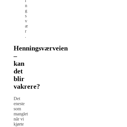
i
n
g
s
v
æ
r
.
Henningsværveien
–
kan
det
blir
vakrere?
Det
eneste
som
manglet
når vi
kjørte