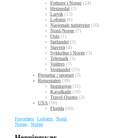
Fotturer i Norge
(24)
Hemsedal
(2)
Larvik
(15)
Lofoten
(6)
Nasjonale turistveier
(10)
Nord-Norge
(7)
Oslo
(1)
Sørlandet
(3)
Stavern
(4)
Sykkeltur i Norge
(3)
Telemark
(3)
Valdres
(7)
Vestlandet
(25)
Pressetur / sponset
(3)
Reisepraten
(39)
Inspirasjon
(11)
Kavalkade
(18)
Travel Quotes
(3)
USA
(10)
Florida
(10)
Favoritter
,
Lofoten
,
Nord-
Norge
,
Norge
Henningsvær