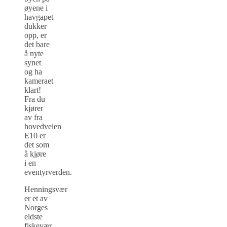
øyene i
havgapet
dukker
opp, er
det bare
å nyte
synet
og ha
kameraet
klart!
Fra du
kjører
av fra
hovedveien
E10 er
det som
å kjøre
i en
eventyrverden.
Henningsvær
er et av
Norges
eldste
fiskevær,