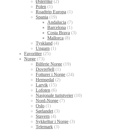
Østerrike
(2)
Polen
(1)
Roadtrip Europa
(1)
Spania
(19)
Andalucia
(7)
Barcelona
(1)
Costa Brava
(3)
Mallorca
(8)
Tyskland
(4)
Ungarn
(1)
Favoritter
(25)
Norge
(73)
Bilferie Norge
(19)
Dovrefjell
(1)
Fotturer i Norge
(24)
Hemsedal
(2)
Larvik
(15)
Lofoten
(6)
Nasjonale turistveier
(10)
Nord-Norge
(7)
Oslo
(1)
Sørlandet
(3)
Stavern
(4)
Sykkeltur i Norge
(3)
Telemark
(3)