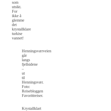
som
utsikt.
For
ikke å
glemme
det
krystallklare
turkise
vannet!
Henningsværveien
går
langs
fjellsidene
–
ut
til
Henningsvær.
Foto:
Reisebloggen
Favorittreiser.
Krystallklart