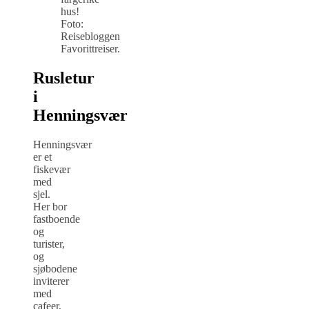
hus!
Foto:
Reisebloggen
Favorittreiser.
Rusletur
i
Henningsvær
Henningsvær
er et
fiskevær
med
sjel.
Her bor
fastboende
og
turister,
og
sjøbodene
inviterer
med
cafeer,