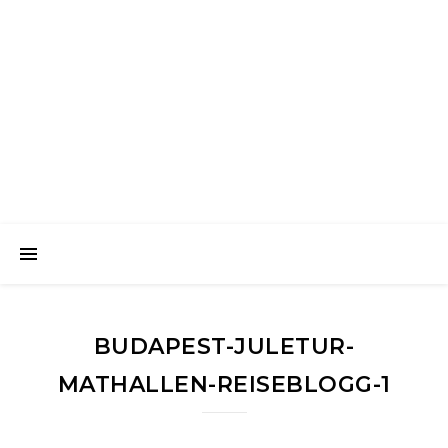
Favorittreiser
Reiseblogg med opplevelser fra vår vakre verden
BUDAPEST-JULETUR-
MATHALLEN-REISEBLOGG-1