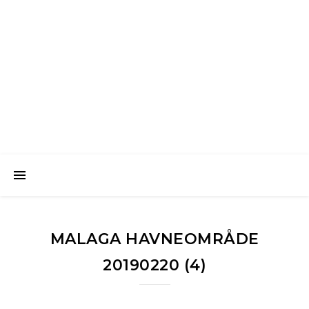
Favorittreiser
Reiseblogg med opplevelser fra vår vakre verden
MALAGA HAVNEOMRÅDE
20190220 (4)