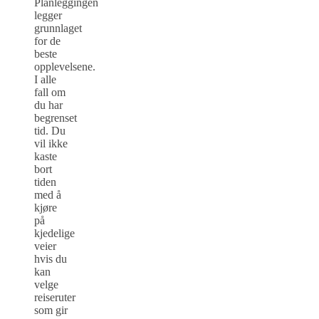
Planleggingen
legger
grunnlaget
for de
beste
opplevelsene.
I alle
fall om
du har
begrenset
tid. Du
vil ikke
kaste
bort
tiden
med å
kjøre
på
kjedelige
veier
hvis du
kan
velge
reiseruter
som gir