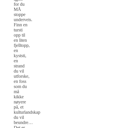
for du
MÅ
stoppe
underveis.
Finn en
tursti
opp til
en liten
fjelltopp,
en
kyststi,
en
strand
du vil
utforske,
en foss
som du
må
kikke
nøyere
på, et
kulturlandskap
du vil
beundre…
Det er