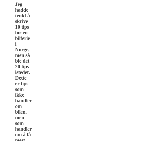
Jeg
hadde
tenkt å
skrive
10 tips
for en
bilferie
i
Norge,
men så
ble det
20 tips
istedet.
Dette
er tips
som
ikke
handler
om
bilen,
men
som
handler
om å få
mest