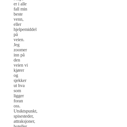
er i alle
fall min
beste
venn,
eller
hjelpemiddel
på
veien.
Jeg
zoomer
inn på
den
veien vi
kjører
og
sjekker
ut hva
som
ligger
foran
oss.
Utsiktspunkt,
spisesteder,
attraksjoner,
hoteller,