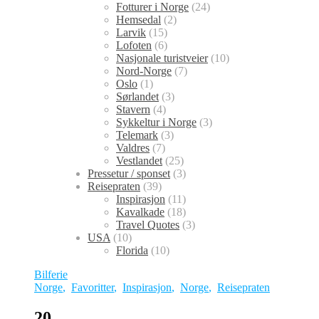
Fotturer i Norge
(24)
Hemsedal
(2)
Larvik
(15)
Lofoten
(6)
Nasjonale turistveier
(10)
Nord-Norge
(7)
Oslo
(1)
Sørlandet
(3)
Stavern
(4)
Sykkeltur i Norge
(3)
Telemark
(3)
Valdres
(7)
Vestlandet
(25)
Pressetur / sponset
(3)
Reisepraten
(39)
Inspirasjon
(11)
Kavalkade
(18)
Travel Quotes
(3)
USA
(10)
Florida
(10)
Bilferie
Norge
,
Favoritter
,
Inspirasjon
,
Norge
,
Reisepraten
20