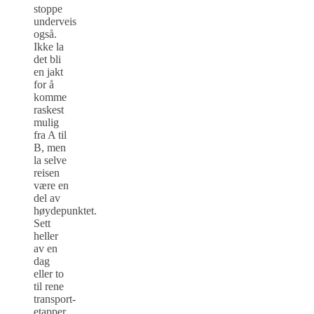
stoppe
underveis
også.
Ikke la
det bli
en jakt
for å
komme
raskest
mulig
fra A til
B, men
la selve
reisen
være en
del av
høydepunktet.
Sett
heller
av en
dag
eller to
til rene
transport-
etapper