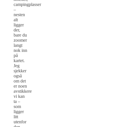
campingplasser
–
nesten
alt
ligger
der,
bare du
zoomer
langt
nok inn
på
kartet.
Jeg
sjekker
også
om det
er noen
avstikkere
vi kan
ta –
som
ligger
litt
utenfor
den