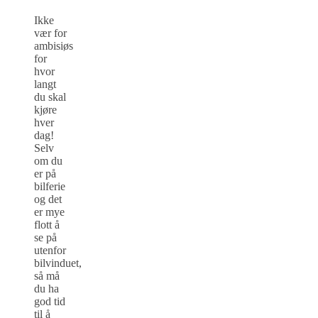
Ikke
vær for
ambisiøs
for
hvor
langt
du skal
kjøre
hver
dag!
Selv
om du
er på
bilferie
og det
er mye
flott å
se på
utenfor
bilvinduet,
så må
du ha
god tid
til å