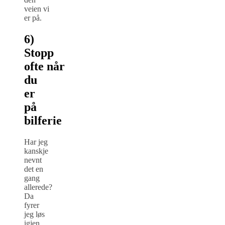
veien vi
er på.
6)
Stopp
ofte
når
du
er
på
bilferie
Har jeg
kanskje
nevnt
det en
gang
allerede?
Da
fyrer
jeg løs
igjen