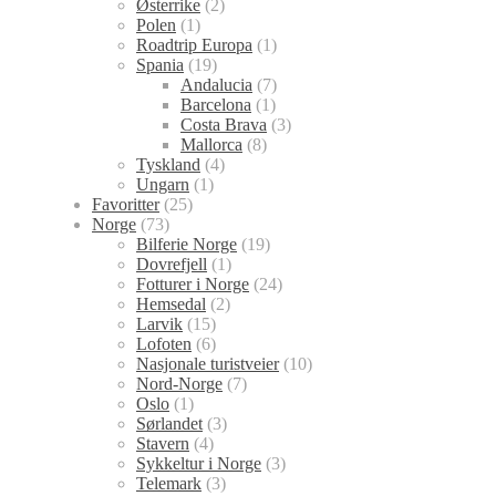
Østerrike
(2)
Polen
(1)
Roadtrip Europa
(1)
Spania
(19)
Andalucia
(7)
Barcelona
(1)
Costa Brava
(3)
Mallorca
(8)
Tyskland
(4)
Ungarn
(1)
Favoritter
(25)
Norge
(73)
Bilferie Norge
(19)
Dovrefjell
(1)
Fotturer i Norge
(24)
Hemsedal
(2)
Larvik
(15)
Lofoten
(6)
Nasjonale turistveier
(10)
Nord-Norge
(7)
Oslo
(1)
Sørlandet
(3)
Stavern
(4)
Sykkeltur i Norge
(3)
Telemark
(3)