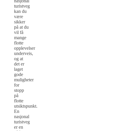
nasjonal
turistveg
kan du
være
sikker
på at du
vil få
mange
flotte
opplevelser
underveis,
og at
det er
laget
gode
muligheter
for
stopp
på
flotte
utsiktspunkt.
En
nasjonal
turistveg
er en