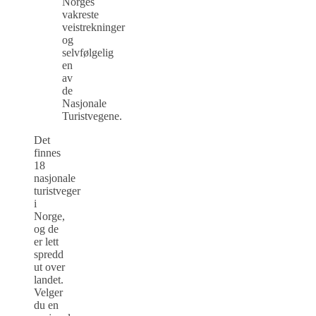
Norges
vakreste
veistrekninger
og
selvfølgelig
en
av
de
Nasjonale
Turistvegene.
Det
finnes
18
nasjonale
turistveger
i
Norge,
og de
er lett
spredd
ut over
landet.
Velger
du en