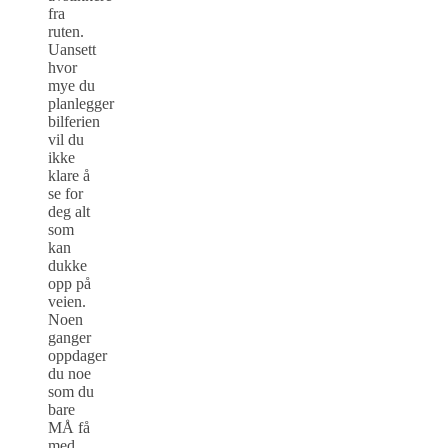
fra
ruten.
Uansett
hvor
mye du
planlegger
bilferien
vil du
ikke
klare å
se for
deg alt
som
kan
dukke
opp på
veien.
Noen
ganger
oppdager
du noe
som du
bare
MÅ få
med