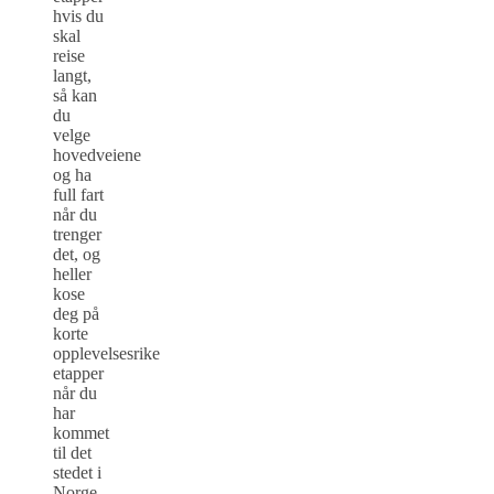
hvis du
skal
reise
langt,
så kan
du
velge
hovedveiene
og ha
full fart
når du
trenger
det, og
heller
kose
deg på
korte
opplevelsesrike
etapper
når du
har
kommet
til det
stedet i
Norge