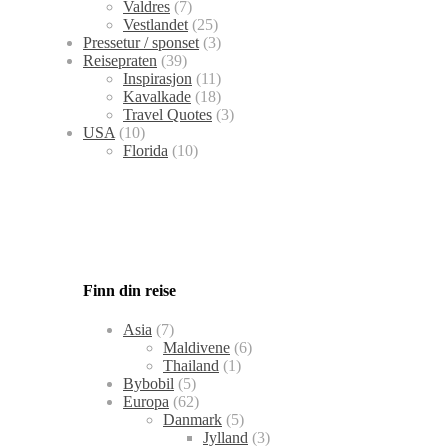
Valdres
(7)
Vestlandet
(25)
Pressetur / sponset
(3)
Reisepraten
(39)
Inspirasjon
(11)
Kavalkade
(18)
Travel Quotes
(3)
USA
(10)
Florida
(10)
Finn din reise
Asia
(7)
Maldivene
(6)
Thailand
(1)
Bybobil
(5)
Europa
(62)
Danmark
(5)
Jylland
(3)