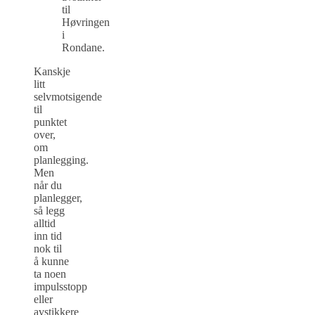
til
Høvringen
i
Rondane.
Kanskje
litt
selvmotsigende
til
punktet
over,
om
planlegging.
Men
når du
planlegger,
så legg
alltid
inn tid
nok til
å kunne
ta noen
impulsstopp
eller
avstikkere