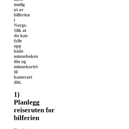
mulig
ut av
bilferien
i
Norge.
Slik at
du kan
fylle
opp
både
minneboken
din og
minnekortet
til
kameraet
ditt.
1)
Planlegg
reiseruten
for
bilferien