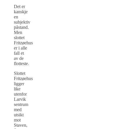
Det er
kanskje
en
subjektiv
påstand.
Men
slottet
Fritzøehus
er i alle
fall et
av de
flotteste.
Slottet
Fritzøehus
ligger
like
utenfor
Larvik
sentrum
med
utsikt
mot
Staven,