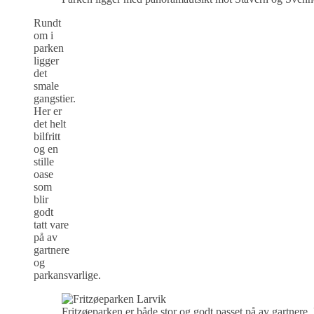
Rundt
om i
parken
ligger
det
smale
gangstier.
Her er
det helt
bilfritt
og en
stille
oase
som
blir
godt
tatt vare
på av
gartnere
og
parkansvarlige.
Fritzøeparken er både stor og godt passet på av gartner