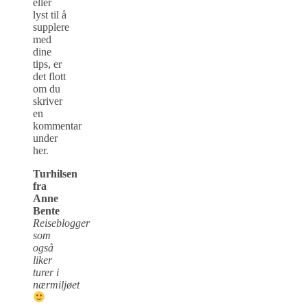
eller
lyst til å
supplere
med
dine
tips, er
det flott
om du
skriver
en
kommentar
under
her.
Turhilsen
fra
Anne
Bente
Reiseblogger
som
også
liker
turer i
nærmiljøet