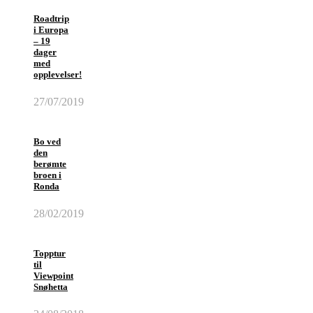
Roadtrip
i Europa
– 19
dager
med
opplevelser!
27/07/2019
Bo ved
den
berømte
broen i
Ronda
28/02/2019
Topptur
til
Viewpoint
Snøhetta