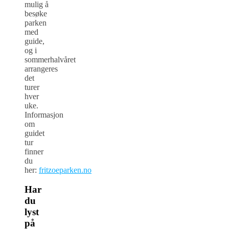
mulig å
besøke
parken
med
guide,
og i
sommerhalvåret
arrangeres
det
turer
hver
uke.
Informasjon
om
guidet
tur
finner
du
her:
fritzoeparken.no
Har
du
lyst
på