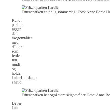
Fritzøeparken en tidlig sommerdag! Foto: Anne Bente H
Rundt
parken
ligger
det
skogområder
med
dåhjort
som
ferdes
fritt
rundt
og
holder
kulturlandskapet
i hevd.
Fritzøeparken har også store skigområder. Foto: Anne B
Det er
kun