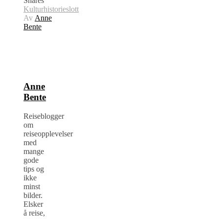
Shares
Kulturhistorie
slott
Av
Anne
Bente
Anne
Bente
Reiseblogger
om
reiseopplevelser
med
mange
gode
tips og
ikke
minst
bilder.
Elsker
å reise,