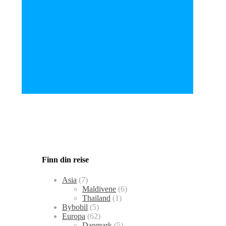
Finn din reise
Asia
(7)
Maldivene
(6)
Thailand
(1)
Bybobil
(5)
Europa
(62)
Danmark
(5)