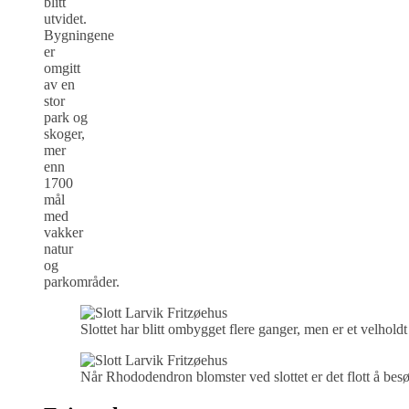
blitt
utvidet.
Bygningene
er
omgitt
av en
stor
park og
skoger,
mer
enn
1700
mål
med
vakker
natur
og
parkområder.
Slottet har blitt ombygget flere ganger, men er et velho
Når Rhododendron blomster ved slottet er det flott å bes