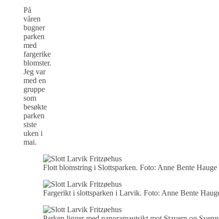
På
våren
bugner
parken
med
fargerike
blomster.
Jeg var
med en
gruppe
som
besøkte
parken
siste
uken i
mai.
Flott blomstring i Slottsparken. Foto: Anne Bente Hauge
Fargerikt i slottsparken i Larvik. Foto: Anne Bente Haug
Parken ligger med panoramautsikt mot Stavern og Svenn