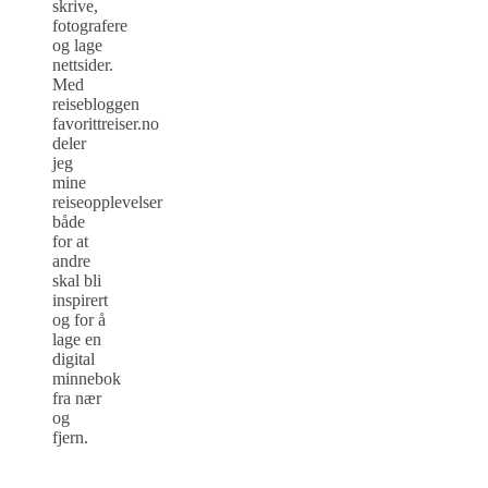
skrive,
fotografere
og lage
nettsider.
Med
reisebloggen
favorittreiser.no
deler
jeg
mine
reiseopplevelser
både
for at
andre
skal bli
inspirert
og for å
lage en
digital
minnebok
fra nær
og
fjern.