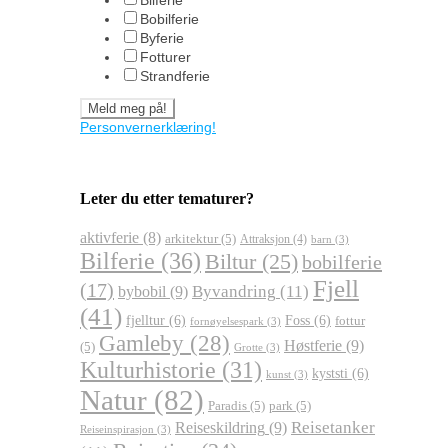
Bobilferie
Byferie
Fotturer
Strandferie
Personvernerklæring!
Leter du etter tematurer?
aktivferie
(8)
arkitektur
(5)
Attraksjon
(4)
barn
(3)
Bilferie
(36)
Biltur
(25)
bobilferie
Fjell
(17)
Byvandring
(11)
bybobil
(9)
(41)
fjelltur
(6)
Foss
(6)
fottur
fornøyelsespark
(3)
Gamleby
(28)
Høstferie
(9)
(5)
Grotte
(3)
Kulturhistorie
(31)
kyststi
(6)
kunst
(3)
Natur
(82)
Paradis
(5)
park
(5)
Reisetanker
Reiseskildring
(9)
Reiseinspirasjon
(3)