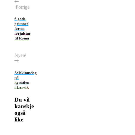
Forrige
6 gode
grunner
for en
førjulstur
til Roma
Nyere
Solskinnsdag
på
kyststien
i Larvik
Du vil
kanskje
også
like