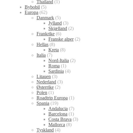
Thailand
(1)
Bybobil
(5)
Europa
(62)
Danmark
(5)
Jylland
(3)
Skjælland
(2)
Frankrike
(6)
Franske alper
(2)
Hellas
(8)
Kreta
(8)
Italia
(7)
Nord-Italia
(2)
Roma
(1)
Sardinia
(4)
Litauen
(3)
Nederland
(3)
Østerrike
(2)
Polen
(1)
Roadtrip Europa
(1)
Spania
(19)
Andalucia
(7)
Barcelona
(1)
Costa Brava
(3)
Mallorca
(8)
Tyskland
(4)