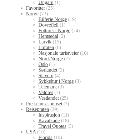
Ungarn
(1)
Favoritter
(25)
Norge
(73)
Bilferie Norge
(19)
Dovrefjell
(1)
Fotturer i Norge
(24)
Hemsedal
(2)
Larvik
(15)
Lofoten
(6)
Nasjonale turistveier
(10)
Nord-Norge
(7)
Oslo
(1)
Sørlandet
(3)
Stavern
(4)
Sykkeltur i Norge
(3)
Telemark
(3)
Valdres
(7)
Vestlandet
(25)
Pressetur / sponset
(3)
Reisepraten
(39)
Inspirasjon
(11)
Kavalkade
(18)
Travel Quotes
(3)
USA
(10)
Florida
(10)