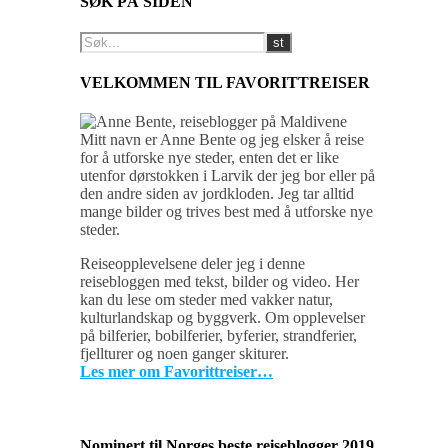
SØK PÅ SIDEN
VELKOMMEN TIL FAVORITTREISER
Mitt navn er Anne Bente og jeg elsker å reise
for å utforske nye steder, enten det er like
utenfor dørstokken i Larvik der jeg bor eller på
den andre siden av jordkloden. Jeg tar alltid
mange bilder og trives best med å utforske nye
steder.
Reiseopplevelsene deler jeg i denne
reisebloggen med tekst, bilder og video. Her
kan du lese om steder med vakker natur,
kulturlandskap og byggverk. Om opplevelser
på bilferier, bobilferier, byferier, strandferier,
fjellturer og noen ganger skiturer.
Les mer om Favorittreiser…
Nominert til Norges beste reiseblogger 2019.