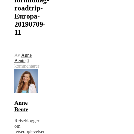
roadtrip-
Europa-
20190709-
11
Av
Anne
Bente
0
kommentarer
Anne
Bente
Reiseblogger
om
reiseopplevelser