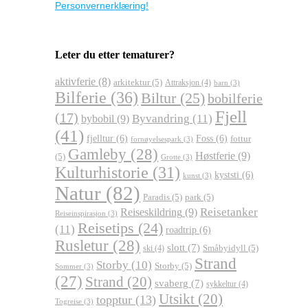
Personvernerklæring!
Leter du etter tematurer?
aktivferie
(8)
arkitektur
(5)
Attraksjon
(4)
barn
(3)
Bilferie
(36)
Biltur
(25)
bobilferie
Fjell
(17)
Byvandring
(11)
bybobil
(9)
(41)
fjelltur
(6)
Foss
(6)
fottur
fornøyelsespark
(3)
Gamleby
(28)
Høstferie
(9)
(5)
Grotte
(3)
Kulturhistorie
(31)
kyststi
(6)
kunst
(3)
Natur
(82)
Paradis
(5)
park
(5)
Reisetanker
Reiseskildring
(9)
Reiseinspirasjon
(3)
Reisetips
(24)
(11)
roadtrip
(6)
Rusletur
(28)
slott
(7)
Småbyidyll
(5)
ski
(4)
Strand
Storby
(10)
Storby
(5)
Sommer
(3)
(27)
Strand
(20)
svaberg
(7)
sykkeltur
(4)
Utsikt
(20)
topptur
(13)
Togreise
(3)