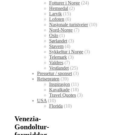
Fotturer i Norge
(24)
Hemsedal
(2)
Larvik
(15)
Lofoten
(6)
Nasjonale turistveier
(10)
Nord-Norge
(7)
Oslo
(1)
Sørlandet
(3)
Stavern
(4)
Sykkeltur i Norge
(3)
Telemark
(3)
Valdres
(7)
Vestlandet
(25)
Pressetur / sponset
(3)
Reisepraten
(39)
Inspirasjon
(11)
Kavalkade
(18)
Travel Quotes
(3)
USA
(10)
Florida
(10)
Venezia-
Gondoltur-
formiddag-