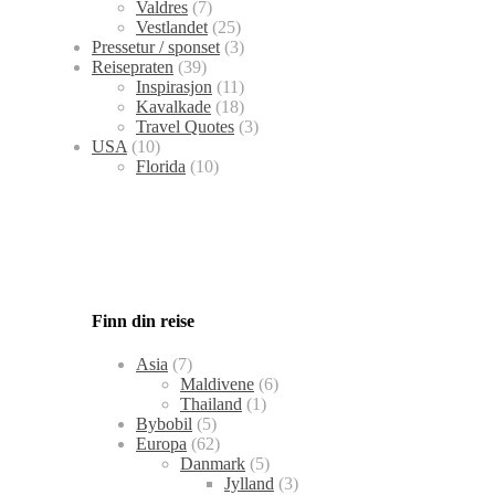
Valdres
(7)
Vestlandet
(25)
Pressetur / sponset
(3)
Reisepraten
(39)
Inspirasjon
(11)
Kavalkade
(18)
Travel Quotes
(3)
USA
(10)
Florida
(10)
Finn din reise
Asia
(7)
Maldivene
(6)
Thailand
(1)
Bybobil
(5)
Europa
(62)
Danmark
(5)
Jylland
(3)