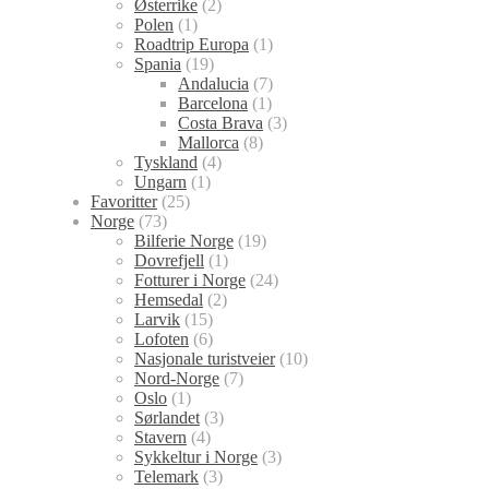
Østerrike
(2)
Polen
(1)
Roadtrip Europa
(1)
Spania
(19)
Andalucia
(7)
Barcelona
(1)
Costa Brava
(3)
Mallorca
(8)
Tyskland
(4)
Ungarn
(1)
Favoritter
(25)
Norge
(73)
Bilferie Norge
(19)
Dovrefjell
(1)
Fotturer i Norge
(24)
Hemsedal
(2)
Larvik
(15)
Lofoten
(6)
Nasjonale turistveier
(10)
Nord-Norge
(7)
Oslo
(1)
Sørlandet
(3)
Stavern
(4)
Sykkeltur i Norge
(3)
Telemark
(3)