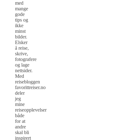
med
mange
gode
tips og
ikke
minst
bilder.
Elsker
å reise,
skrive,
fotografere
og lage
nettsider.
Med
reisebloggen
favorittreiser.no
deler
jeg
mine
reiseopplevelser
både
for at
andre
skal bli
inspirert