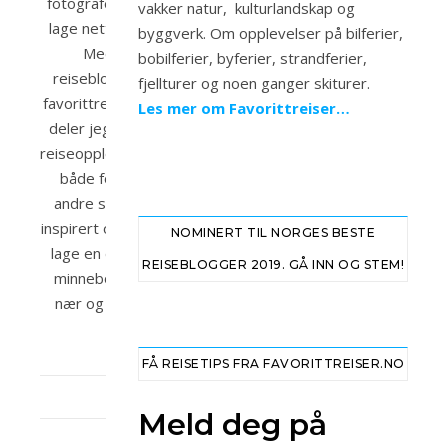
fotografere og
vakker natur, kulturlandskap og
lage nettsider.
byggverk. Om opplevelser på bilferier,
Med
bobilferier, byferier, strandferier,
reisebloggen
fjellturer og noen ganger skiturer.
favorittreiser.no
Les mer om Favorittreiser…
deler jeg mine
reiseopplevelser
både for at
andre skal bli
inspirert og for å
NOMINERT TIL NORGES BESTE
lage en digital
REISEBLOGGER 2019. GÅ INN OG STEM!
minnebok fra
nær og fjern.
FÅ REISETIPS FRA FAVORITTREISER.NO
Meld deg på