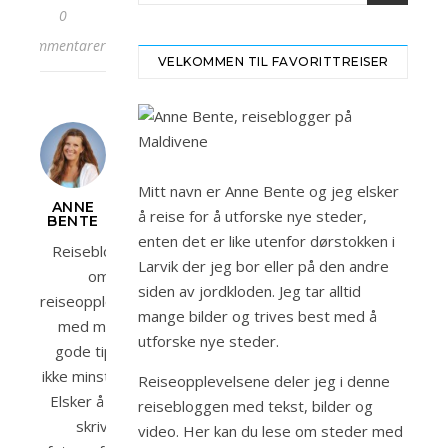
0
kommentarer
VELKOMMEN TIL FAVORITTREISER
Mitt navn er Anne Bente og jeg elsker
ANNE
å reise for å utforske nye steder,
BENTE
enten det er like utenfor dørstokken i
Reiseblogger
Larvik der jeg bor eller på den andre
om
siden av jordkloden. Jeg tar alltid
reiseopplevelser
mange bilder og trives best med å
med mange
utforske nye steder.
gode tips og
ikke minst bilder.
Reiseopplevelsene deler jeg i denne
Elsker å reise,
reisebloggen med tekst, bilder og
skrive,
video. Her kan du lese om steder med