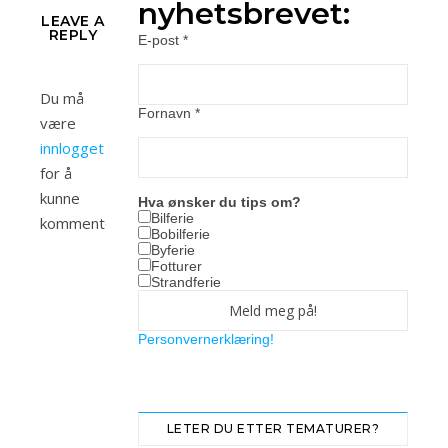
nyhetsbrevet:
LEAVE A
REPLY
E-post
*
Du må
Fornavn
*
være
innlogget
for å
kunne
Hva ønsker du tips om?
Bilferie
kommentere.
Bobilferie
Byferie
Fotturer
Strandferie
Personvernerklæring!
LETER DU ETTER TEMATURER?