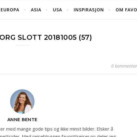
EUROPA
ASIA
USA
INSPIRASJON
OM FAVO
RG SLOTT 20181005 (57)
0 kommentar
ANNE BENTE
r med mange gode tips og ikke minst bilder. Elsker å
 nettsider. Med reisebloggen favorittreiser.no deler jeg