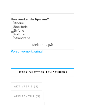
Hva ønsker du tips om?
Bilferie
Bobilferie
Byferie
Fotturer
Strandferie
Personvernerklæring!
LETER DU ETTER TEMATURER?
AKTIVFERIE
(8)
ARKITEKTUR
(5)