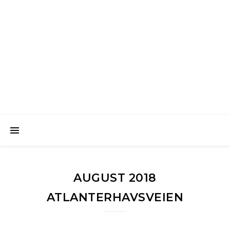
Favorittreiser
Reiseblogg med opplevelser fra vår vakre verden
AUGUST 2018
ATLANTERHAVSVEIEN