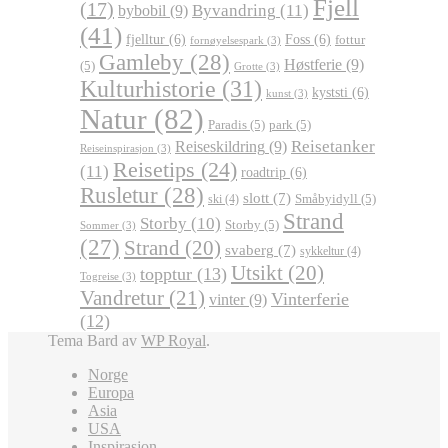
Fjell
(17)
Byvandring
(11)
bybobil
(9)
(41)
fjelltur
(6)
Foss
(6)
fottur
fornøyelsespark
(3)
Gamleby
(28)
Høstferie
(9)
(5)
Grotte
(3)
Kulturhistorie
(31)
kyststi
(6)
kunst
(3)
Natur
(82)
Paradis
(5)
park
(5)
Reisetanker
Reiseskildring
(9)
Reiseinspirasjon
(3)
Reisetips
(24)
(11)
roadtrip
(6)
Rusletur
(28)
slott
(7)
Småbyidyll
(5)
ski
(4)
Strand
Storby
(10)
Storby
(5)
Sommer
(3)
(27)
Strand
(20)
svaberg
(7)
sykkeltur
(4)
Utsikt
(20)
topptur
(13)
Togreise
(3)
Vandretur
(21)
Vinterferie
vinter
(9)
(12)
Tema Bard av
WP Royal
.
Norge
Europa
Asia
USA
Inspirasjon