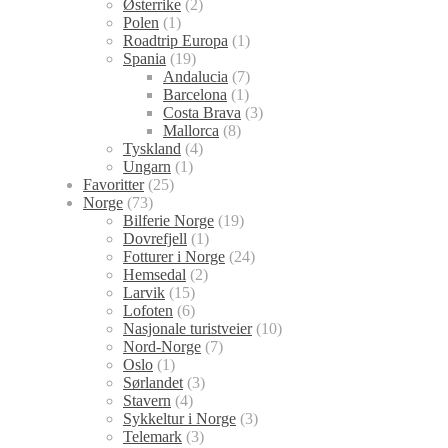
Østerrike
(2)
Polen
(1)
Roadtrip Europa
(1)
Spania
(19)
Andalucia
(7)
Barcelona
(1)
Costa Brava
(3)
Mallorca
(8)
Tyskland
(4)
Ungarn
(1)
Favoritter
(25)
Norge
(73)
Bilferie Norge
(19)
Dovrefjell
(1)
Fotturer i Norge
(24)
Hemsedal
(2)
Larvik
(15)
Lofoten
(6)
Nasjonale turistveier
(10)
Nord-Norge
(7)
Oslo
(1)
Sørlandet
(3)
Stavern
(4)
Sykkeltur i Norge
(3)
Telemark
(3)