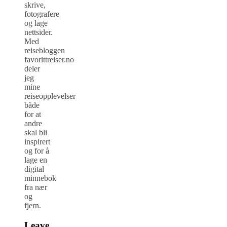
skrive,
fotografere
og lage
nettsider.
Med
reisebloggen
favorittreiser.no
deler
jeg
mine
reiseopplevelser
både
for at
andre
skal bli
inspirert
og for å
lage en
digital
minnebok
fra nær
og
fjern.
Leave