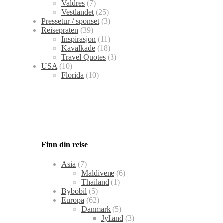
Valdres
(7)
Vestlandet
(25)
Pressetur / sponset
(3)
Reisepraten
(39)
Inspirasjon
(11)
Kavalkade
(18)
Travel Quotes
(3)
USA
(10)
Florida
(10)
Finn din reise
Asia
(7)
Maldivene
(6)
Thailand
(1)
Bybobil
(5)
Europa
(62)
Danmark
(5)
Jylland
(3)