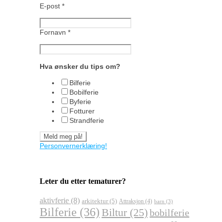
E-post
*
Fornavn
*
Hva ønsker du tips om?
Bilferie
Bobilferie
Byferie
Fotturer
Strandferie
Personvernerklæring!
Leter du etter tematurer?
aktivferie
(8)
arkitektur
(5)
Attraksjon
(4)
barn
(3)
Bilferie
(36)
Biltur
(25)
bobilferie