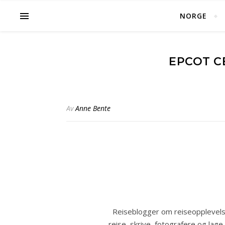
NORGE
EPCOT C
Av
Anne Bente
Reiseblogger om reiseopplevelse
reise, skrive, fotografere og lage