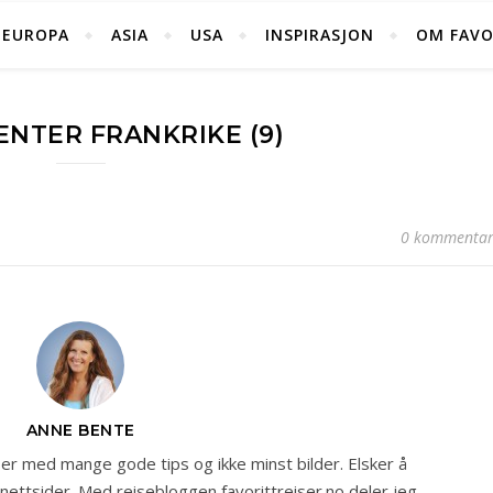
EUROPA
ASIA
USA
INSPIRASJON
OM FAVO
ENTER FRANKRIKE (9)
0 kommentar
ANNE BENTE
r med mange gode tips og ikke minst bilder. Elsker å
 nettsider. Med reisebloggen favorittreiser.no deler jeg