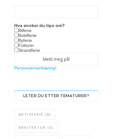
Hva ønsker du tips om?
Bilferie
Bobilferie
Byferie
Fotturer
Strandferie
Personvernerklæring!
LETER DU ETTER TEMATURER?
AKTIVFERIE
(8)
ARKITEKTUR
(5)