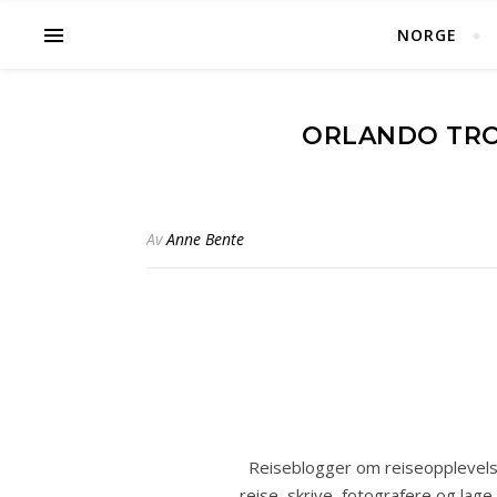
NORGE
ORLANDO TROP
Av
Anne Bente
Reiseblogger om reiseopplevelse
reise, skrive, fotografere og lage