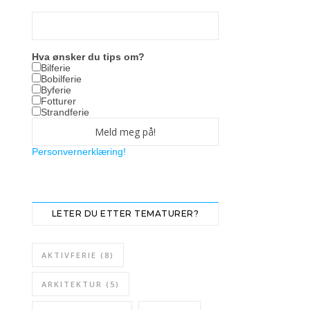
Hva ønsker du tips om?
Bilferie
Bobilferie
Byferie
Fotturer
Strandferie
Personvernerklæring!
LETER DU ETTER TEMATURER?
AKTIVFERIE
(8)
ARKITEKTUR
(5)