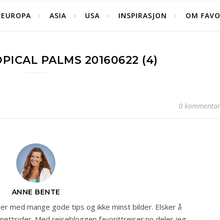
EUROPA
ASIA
USA
INSPIRASJON
OM FAVO
ICAL PALMS 20160622 (4)
0 kommentar
ANNE BENTE
r med mange gode tips og ikke minst bilder. Elsker å
 nettsider. Med reisebloggen favorittreiser.no deler jeg