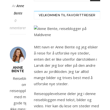
Av
Anne
Bente
VELKOMMEN TIL FAVORITTREISER
0
kommentarer
Mitt navn er Anne Bente og jeg elsker
å reise for å utforske nye steder,
enten det er like utenfor dørstokken i
Larvik der jeg bor eller på den andre
ANNE
BENTE
siden av jordkloden. Jeg tar alltid
mange bilder og trives best med å
Reiseblogger
utforske nye steder.
om
reiseopplevelser
Reiseopplevelsene deler jeg i denne
med mange
reisebloggen med tekst, bilder og
gode tips og
video. Her kan du lese om steder med
ikke minst bilder.