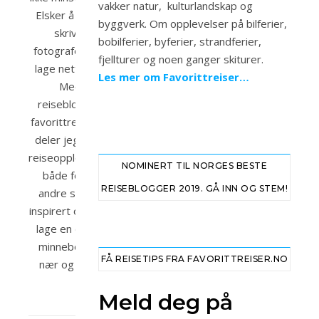
vakker natur, kulturlandskap og
Elsker å reise,
byggverk. Om opplevelser på bilferier,
skrive,
bobilferier, byferier, strandferier,
fotografere og
fjellturer og noen ganger skiturer.
lage nettsider.
Les mer om Favorittreiser…
Med
reisebloggen
favorittreiser.no
deler jeg mine
reiseopplevelser
NOMINERT TIL NORGES BESTE
både for at
REISEBLOGGER 2019. GÅ INN OG STEM!
andre skal bli
inspirert og for å
lage en digital
minnebok fra
FÅ REISETIPS FRA FAVORITTREISER.NO
nær og fjern.
Meld deg på