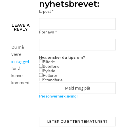
nyhetsbrevet:
E-post
*
LEAVE A
REPLY
Fornavn
*
Du må
være
Hva ønsker du tips om?
innlogget
Bilferie
Bobilferie
for å
Byferie
kunne
Fotturer
Strandferie
kommentere.
Personvernerklæring!
LETER DU ETTER TEMATURER?