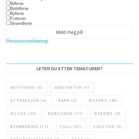
Bilferie
Bobilferie
Byferie
Fotturer
Strandferie
Personvernerklæring!
LETER DU ETTER TEMATURER?
AKTIVFERIE
(8)
ARKITEKTUR
(5)
ATTRAKSJON
(4)
BARN
(3)
BILFERIE
(36)
BILTUR
(25)
BOBILFERIE
(17)
BYBOBIL
(9)
BYVANDRING
(11)
FJELL
(41)
FJELLTUR
(6)