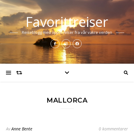
Favorittreiser
Reiseblogg med opplevelser fra vår vakre verden
MALLORCA
Av
Anne Bente
0 kommentarer