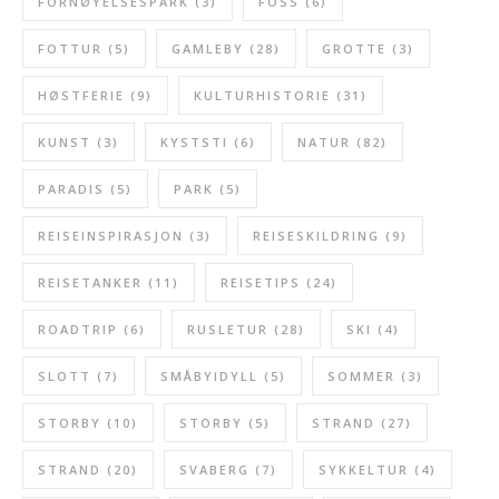
FORNØYELSESPARK
(3)
FOSS
(6)
FOTTUR
(5)
GAMLEBY
(28)
GROTTE
(3)
HØSTFERIE
(9)
KULTURHISTORIE
(31)
KUNST
(3)
KYSTSTI
(6)
NATUR
(82)
PARADIS
(5)
PARK
(5)
REISEINSPIRASJON
(3)
REISESKILDRING
(9)
REISETANKER
(11)
REISETIPS
(24)
ROADTRIP
(6)
RUSLETUR
(28)
SKI
(4)
SLOTT
(7)
SMÅBYIDYLL
(5)
SOMMER
(3)
STORBY
(10)
STORBY
(5)
STRAND
(27)
STRAND
(20)
SVABERG
(7)
SYKKELTUR
(4)