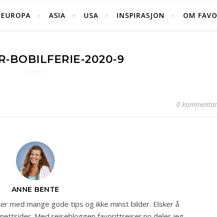
EUROPA
ASIA
USA
INSPIRASJON
OM FAVO
R-BOBILFERIE-2020-9
0 kommentar
ANNE BENTE
r med mange gode tips og ikke minst bilder. Elsker å
 nettsider. Med reisebloggen favorittreiser.no deler jeg