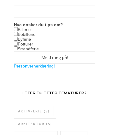
Hva ønsker du tips om?
Bilferie
Bobilferie
Byferie
Fotturer
Strandferie
Personvernerklæring!
LETER DU ETTER TEMATURER?
AKTIVFERIE
(8)
ARKITEKTUR
(5)