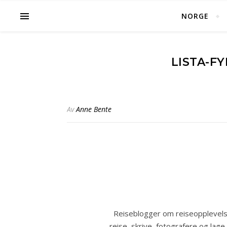
NORGE
LISTA-FY
Av
Anne Bente
Reiseblogger om reiseopplevelse
reise, skrive, fotografere og lage