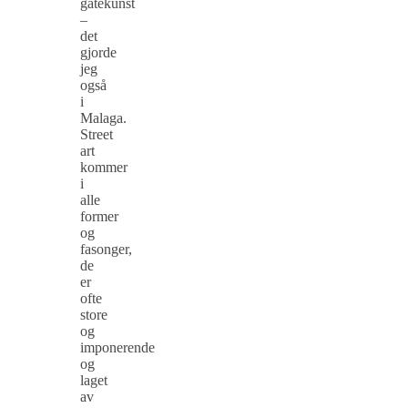
gatekunst
–
det
gjorde
jeg
også
i
Malaga.
Street
art
kommer
i
alle
former
og
fasonger,
de
er
ofte
store
og
imponerende
og
laget
av