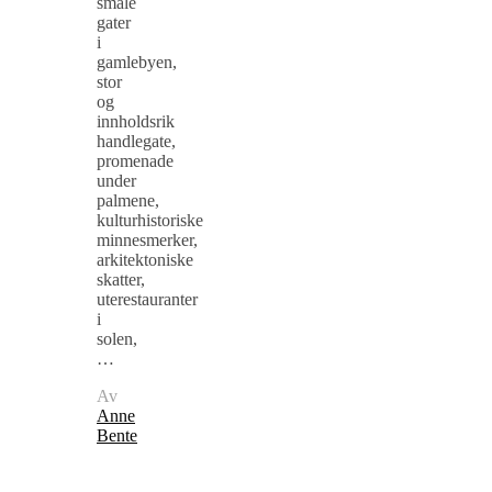
smale
gater
i
gamlebyen,
stor
og
innholdsrik
handlegate,
promenade
under
palmene,
kulturhistoriske
minnesmerker,
arkitektoniske
skatter,
uterestauranter
i
solen,
…
Av
Anne
Bente