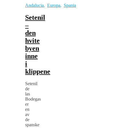
Andalucia
,
Europa
,
Spania
Setenil
–
den
hvite
byen
inne
i
klippene
Setenil
de
las
Bodegas
er
en
av
de
spanske