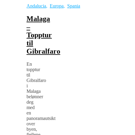
Andalucia
,
Europa
,
Spania
Malaga
–
Topptur
til
Gibralfaro
En
topptur
til
Gibralfaro
i
Malaga
belønner
deg
med
en
panoramautsikt
over
byen,
fjellene,