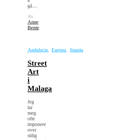
å
gå…
Av
Anne
Bente
Andalucia
,
Europa
,
Spania
Street
Art
i
Malaga
Jeg
lar
meg
ofte
imponere
over
stilig