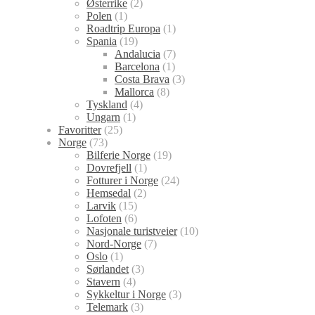
Østerrike
(2)
Polen
(1)
Roadtrip Europa
(1)
Spania
(19)
Andalucia
(7)
Barcelona
(1)
Costa Brava
(3)
Mallorca
(8)
Tyskland
(4)
Ungarn
(1)
Favoritter
(25)
Norge
(73)
Bilferie Norge
(19)
Dovrefjell
(1)
Fotturer i Norge
(24)
Hemsedal
(2)
Larvik
(15)
Lofoten
(6)
Nasjonale turistveier
(10)
Nord-Norge
(7)
Oslo
(1)
Sørlandet
(3)
Stavern
(4)
Sykkeltur i Norge
(3)
Telemark
(3)