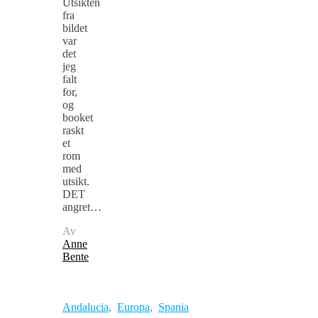
Utsikten
fra
bildet
var
det
jeg
falt
for,
og
booket
raskt
et
rom
med
utsikt.
DET
angret…
Av
Anne
Bente
Andalucia
,
Europa
,
Spania