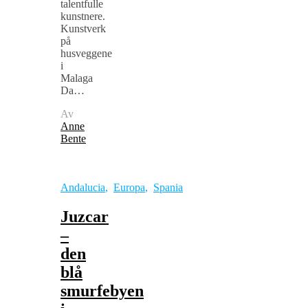
talentfulle
kunstnere.
Kunstverk
på
husveggene
i
Malaga
Da…
Av
Anne
Bente
Andalucia
,
Europa
,
Spania
Juzcar
–
den
blå
smurfebyen