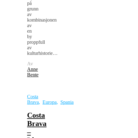
på
grunn
av
kombinasjonen
av
en
by
proppfull
av
kulturhistorie…
Av
Anne
Bente
Costa
Brava
,
Europa
,
Spania
Costa
Brava
–