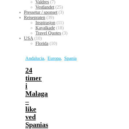
Valdres
(7)
Vestlandet
(25)
Pressetur / sponset
(3)
Reisepraten
(39)
Inspirasjon
(11)
Kavalkade
(18)
Travel Quotes
(3)
USA
(10)
Florida
(10)
Andalucia
,
Europa
,
Spania
24
timer
i
Malaga
–
like
ved
Spanias