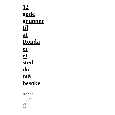
12
gode
grunner
til
at
Ronda
er
et
sted
du
må
besøke
Ronda
ligger
på
en
en