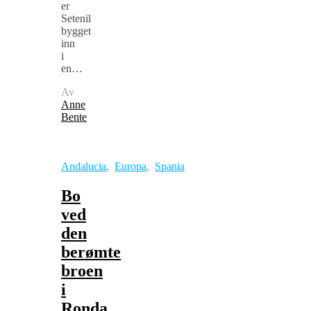
er
Setenil
bygget
inn
i
en…
Av
Anne
Bente
Andalucia
,
Europa
,
Spania
Bo
ved
den
berømte
broen
i
Ronda