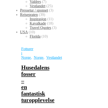
Valdres
(7)
Vestlandet
(25)
Pressetur / sponset
(3)
Reisepraten
(39)
Inspirasjon
(11)
Kavalkade
(18)
Travel Quotes
(3)
USA
(10)
Florida
(10)
Fotturer
i
Norge
,
Norge
,
Vestlandet
Husedalens
fosser
–
en
fantastisk
turopplevelse