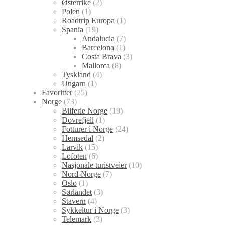
Østerrike
(2)
Polen
(1)
Roadtrip Europa
(1)
Spania
(19)
Andalucia
(7)
Barcelona
(1)
Costa Brava
(3)
Mallorca
(8)
Tyskland
(4)
Ungarn
(1)
Favoritter
(25)
Norge
(73)
Bilferie Norge
(19)
Dovrefjell
(1)
Fotturer i Norge
(24)
Hemsedal
(2)
Larvik
(15)
Lofoten
(6)
Nasjonale turistveier
(10)
Nord-Norge
(7)
Oslo
(1)
Sørlandet
(3)
Stavern
(4)
Sykkeltur i Norge
(3)
Telemark
(3)