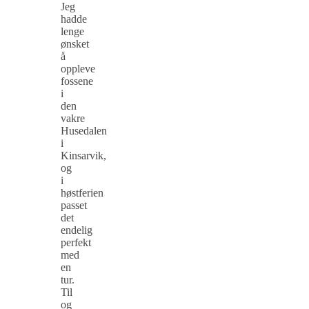
Jeg
hadde
lenge
ønsket
å
oppleve
fossene
i
den
vakre
Husedalen
i
Kinsarvik,
og
i
høstferien
passet
det
endelig
perfekt
med
en
tur.
Til
og