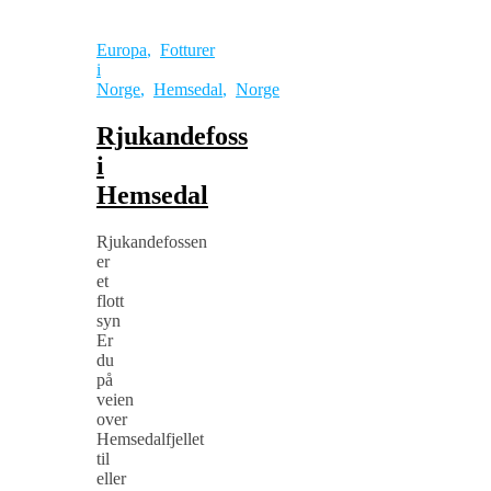
Europa
,
Fotturer
i
Norge
,
Hemsedal
,
Norge
Rjukandefoss
i
Hemsedal
Rjukandefossen
er
et
flott
syn
Er
du
på
veien
over
Hemsedalfjellet
til
eller