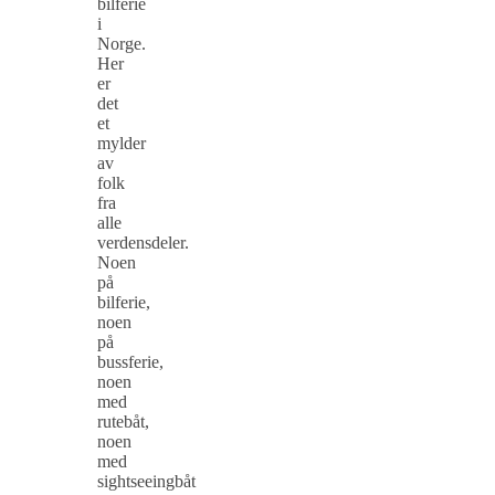
bilferie
i
Norge.
Her
er
det
et
mylder
av
folk
fra
alle
verdensdeler.
Noen
på
bilferie,
noen
på
bussferie,
noen
med
rutebåt,
noen
med
sightseeingbåt