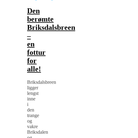
Den
berømte
Briksdalsbreen
–
en
fottur
for
alle!
Briksdalsbreen
ligger
lengst
inne
i
den
trange
og
vakre
Briksdalen
og