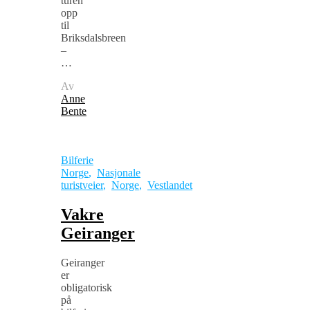
turen
opp
til
Briksdalsbreen
–
…
Av
Anne
Bente
Bilferie
Norge
,
Nasjonale
turistveier
,
Norge
,
Vestlandet
Vakre
Geiranger
Geiranger
er
obligatorisk
på