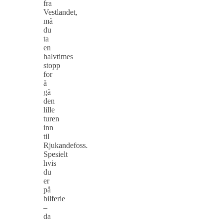
fra
Vestlandet,
må
du
ta
en
halvtimes
stopp
for
å
gå
den
lille
turen
inn
til
Rjukandefoss.
Spesielt
hvis
du
er
på
bilferie
–
da