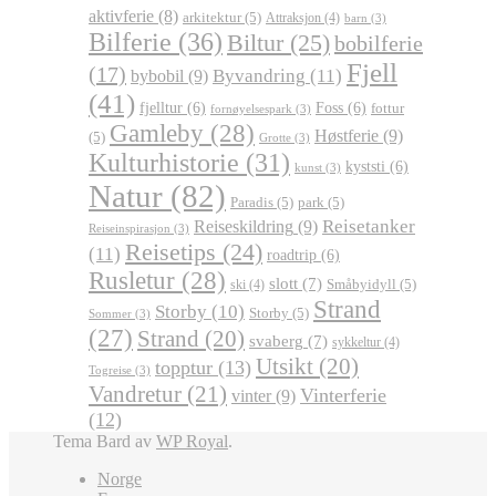
aktivferie
(8)
arkitektur
(5)
Attraksjon
(4)
barn
(3)
Bilferie
(36)
Biltur
(25)
bobilferie
Fjell
(17)
Byvandring
(11)
bybobil
(9)
(41)
fjelltur
(6)
Foss
(6)
fottur
fornøyelsespark
(3)
Gamleby
(28)
Høstferie
(9)
(5)
Grotte
(3)
Kulturhistorie
(31)
kyststi
(6)
kunst
(3)
Natur
(82)
Paradis
(5)
park
(5)
Reisetanker
Reiseskildring
(9)
Reiseinspirasjon
(3)
Reisetips
(24)
(11)
roadtrip
(6)
Rusletur
(28)
slott
(7)
Småbyidyll
(5)
ski
(4)
Strand
Storby
(10)
Storby
(5)
Sommer
(3)
(27)
Strand
(20)
svaberg
(7)
sykkeltur
(4)
Utsikt
(20)
topptur
(13)
Togreise
(3)
Vandretur
(21)
Vinterferie
vinter
(9)
(12)
Tema Bard av
WP Royal
.
Norge