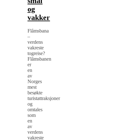
smal
og
vakker
Flåmsbana
–
verdens
vakreste
togreise?
Flåmsbanen
er
en
av
Norges
mest
besøkte
turistattraksjoner
og
omtales
som
en
av
verdens
vakreste