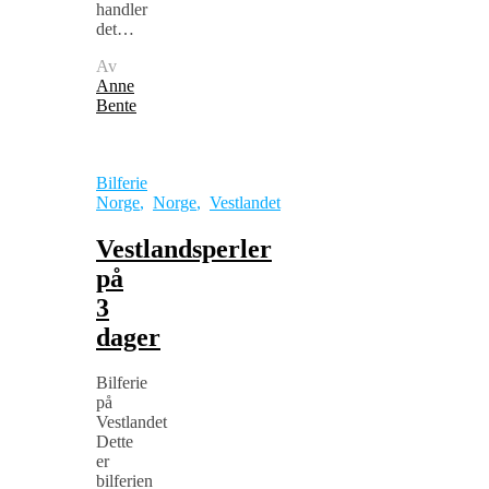
handler
det…
Av
Anne
Bente
Bilferie
Norge
,
Norge
,
Vestlandet
Vestlandsperler
på
3
dager
Bilferie
på
Vestlandet
Dette
er
bilferien