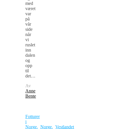
med
været
var
på
vår
side
når
vi
ruslet
inn
dalen
og
opp
til
det…
Av
Anne
Bente
Fotturer
i
Norge
,
Norge
,
Vestlandet