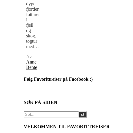
dype
fjorder,
fotturer
i
fjell
og
skog,
togtur
med…
Av
Anne
Bente
Følg Favorittreiser på Facebook :)
SØK PÅ SIDEN
VELKOMMEN TIL FAVORITTREISER