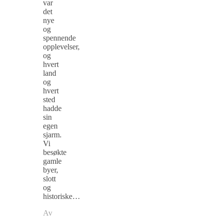
var
det
nye
og
spennende
opplevelser,
og
hvert
land
og
hvert
sted
hadde
sin
egen
sjarm.
Vi
besøkte
gamle
byer,
slott
og
historiske…
Av