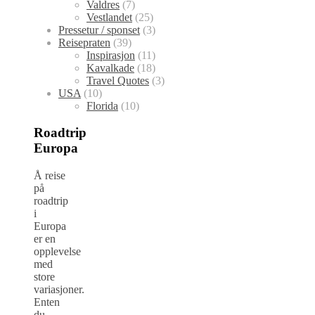
Valdres
(7)
Vestlandet
(25)
Pressetur / sponset
(3)
Reisepraten
(39)
Inspirasjon
(11)
Kavalkade
(18)
Travel Quotes
(3)
USA
(10)
Florida
(10)
Roadtrip
Europa
Å reise
på
roadtrip
i
Europa
er en
opplevelse
med
store
variasjoner.
Enten
du