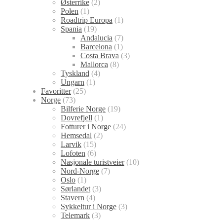
Østerrike
(2)
Polen
(1)
Roadtrip Europa
(1)
Spania
(19)
Andalucia
(7)
Barcelona
(1)
Costa Brava
(3)
Mallorca
(8)
Tyskland
(4)
Ungarn
(1)
Favoritter
(25)
Norge
(73)
Bilferie Norge
(19)
Dovrefjell
(1)
Fotturer i Norge
(24)
Hemsedal
(2)
Larvik
(15)
Lofoten
(6)
Nasjonale turistveier
(10)
Nord-Norge
(7)
Oslo
(1)
Sørlandet
(3)
Stavern
(4)
Sykkeltur i Norge
(3)
Telemark
(3)