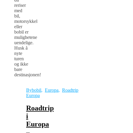
reriser
med
bil,
motorsykkel
eller
bobil er
mulighetene
uendelige.
Husk å
nyte
turen
og ikke
bare
destinasjonen!
Bybobil
,
Europa
,
Roadtrip
Europa
Roadtrip
i
Europa
–