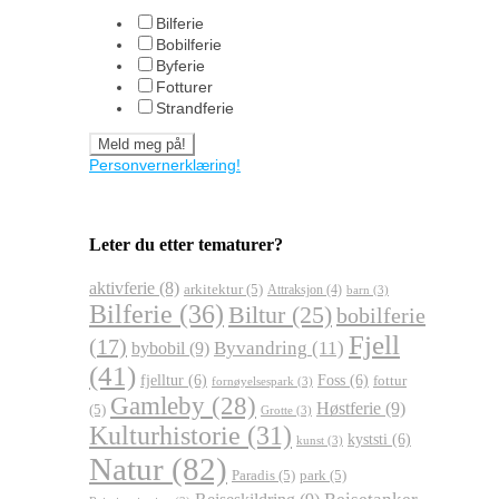
Bilferie
Bobilferie
Byferie
Fotturer
Strandferie
Personvernerklæring!
Leter du etter tematurer?
aktivferie
(8)
arkitektur
(5)
Attraksjon
(4)
barn
(3)
Bilferie
(36)
Biltur
(25)
bobilferie
Fjell
(17)
Byvandring
(11)
bybobil
(9)
(41)
fjelltur
(6)
Foss
(6)
fottur
fornøyelsespark
(3)
Gamleby
(28)
Høstferie
(9)
(5)
Grotte
(3)
Kulturhistorie
(31)
kyststi
(6)
kunst
(3)
Natur
(82)
Paradis
(5)
park
(5)