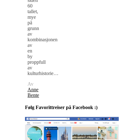
siden
60
tallet,
mye
på
grunn
av
kombinasjonen
av
en
by
proppfull
av
kulturhistorie…
Av
Anne
Bente
Følg Favorittreiser på Facebook :)