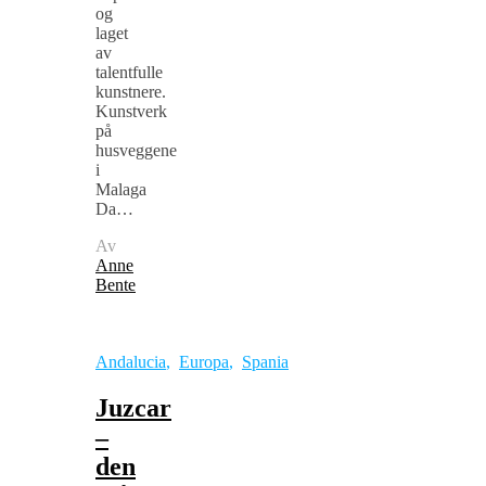
og
laget
av
talentfulle
kunstnere.
Kunstverk
på
husveggene
i
Malaga
Da…
Av
Anne
Bente
Andalucia
,
Europa
,
Spania
Juzcar
–
den