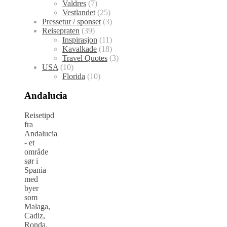
Valdres
(7)
Vestlandet
(25)
Pressetur / sponset
(3)
Reisepraten
(39)
Inspirasjon
(11)
Kavalkade
(18)
Travel Quotes
(3)
USA
(10)
Florida
(10)
Andalucia
Reisetipd
fra
Andalucia
- et
område
sør i
Spania
med
byer
som
Malaga,
Cadiz,
Ronda,