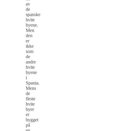
av
de
spanske
hvite
byene.
Men
den
er
ikke
som
de
andre
hvite
byene
i
Spania.
Mens
de
fleste
hvite
byer
er
bygget
på
en