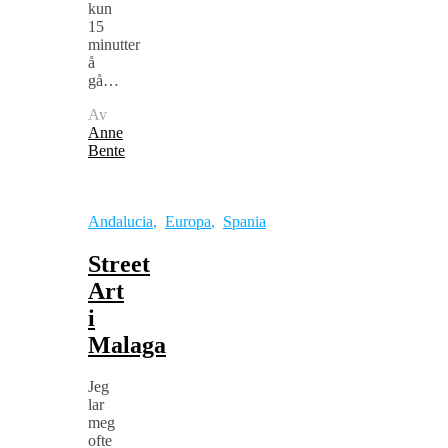
kun
15
minutter
å
gå…
Av
Anne
Bente
Andalucia
,
Europa
,
Spania
Street
Art
i
Malaga
Jeg
lar
meg
ofte