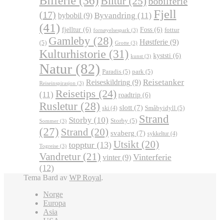
Bilferie
(36)
Biltur
(25)
bobilferie
Fjell
(17)
Byvandring
(11)
bybobil
(9)
(41)
fjelltur
(6)
Foss
(6)
fottur
fornøyelsespark
(3)
Gamleby
(28)
Høstferie
(9)
(5)
Grotte
(3)
Kulturhistorie
(31)
kyststi
(6)
kunst
(3)
Natur
(82)
Paradis
(5)
park
(5)
Reisetanker
Reiseskildring
(9)
Reiseinspirasjon
(3)
Reisetips
(24)
(11)
roadtrip
(6)
Rusletur
(28)
slott
(7)
Småbyidyll
(5)
ski
(4)
Strand
Storby
(10)
Storby
(5)
Sommer
(3)
(27)
Strand
(20)
svaberg
(7)
sykkeltur
(4)
Utsikt
(20)
topptur
(13)
Togreise
(3)
Vandretur
(21)
Vinterferie
vinter
(9)
(12)
Tema Bard av
WP Royal
.
Norge
Europa
Asia