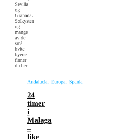
Sevilla
og
Granada.
Solkysten
og
mange
av de
små
hvite
byene
finner
du her.
Andalucia
,
Europa
,
Spania
24
timer
i
Malaga
–
like