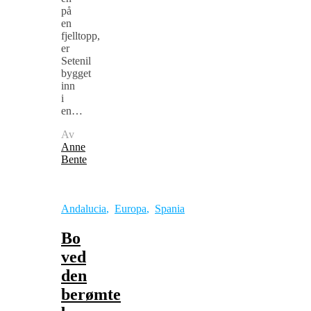
på
en
fjelltopp,
er
Setenil
bygget
inn
i
en…
Av
Anne
Bente
Andalucia
,
Europa
,
Spania
Bo
ved
den
berømte