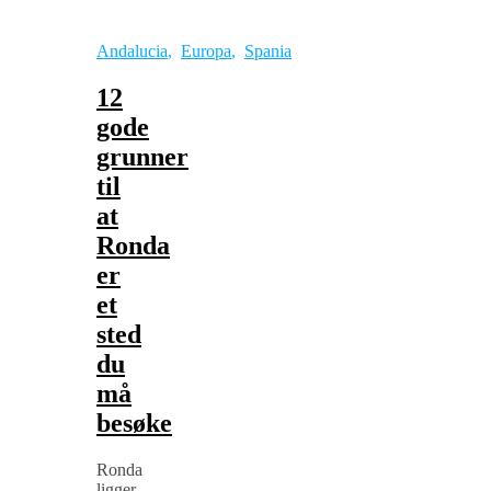
Andalucia
,
Europa
,
Spania
12
gode
grunner
til
at
Ronda
er
et
sted
du
må
besøke
Ronda
ligger