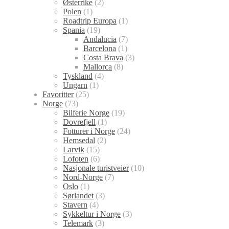
Østerrike
(2)
Polen
(1)
Roadtrip Europa
(1)
Spania
(19)
Andalucia
(7)
Barcelona
(1)
Costa Brava
(3)
Mallorca
(8)
Tyskland
(4)
Ungarn
(1)
Favoritter
(25)
Norge
(73)
Bilferie Norge
(19)
Dovrefjell
(1)
Fotturer i Norge
(24)
Hemsedal
(2)
Larvik
(15)
Lofoten
(6)
Nasjonale turistveier
(10)
Nord-Norge
(7)
Oslo
(1)
Sørlandet
(3)
Stavern
(4)
Sykkeltur i Norge
(3)
Telemark
(3)