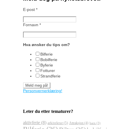
E-post
*
Fornavn
*
Hva ønsker du tips om?
Bilferie
Bobilferie
Byferie
Fotturer
Strandferie
Personvernerklæring!
Leter du etter tematurer?
aktivferie
(8)
arkitektur
(5)
Attraksjon
(4)
barn
(3)