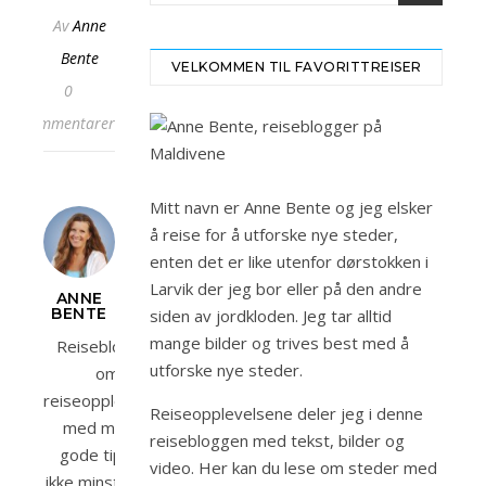
Av
Anne
Bente
VELKOMMEN TIL FAVORITTREISER
0
kommentarer
Mitt navn er Anne Bente og jeg elsker
å reise for å utforske nye steder,
enten det er like utenfor dørstokken i
Larvik der jeg bor eller på den andre
ANNE
BENTE
siden av jordkloden. Jeg tar alltid
mange bilder og trives best med å
Reiseblogger
utforske nye steder.
om
reiseopplevelser
Reiseopplevelsene deler jeg i denne
med mange
reisebloggen med tekst, bilder og
gode tips og
video. Her kan du lese om steder med
ikke minst bilder.