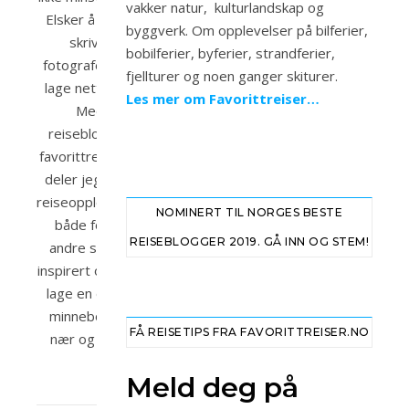
vakker natur, kulturlandskap og
Elsker å reise,
byggverk. Om opplevelser på bilferier,
skrive,
bobilferier, byferier, strandferier,
fotografere og
fjellturer og noen ganger skiturer.
lage nettsider.
Les mer om Favorittreiser…
Med
reisebloggen
favorittreiser.no
deler jeg mine
reiseopplevelser
NOMINERT TIL NORGES BESTE
både for at
REISEBLOGGER 2019. GÅ INN OG STEM!
andre skal bli
inspirert og for å
lage en digital
minnebok fra
FÅ REISETIPS FRA FAVORITTREISER.NO
nær og fjern.
Meld deg på