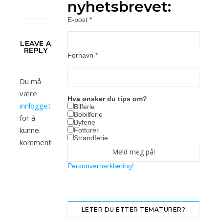
nyhetsbrevet:
E-post
*
LEAVE A
REPLY
Fornavn
*
Du må
være
Hva ønsker du tips om?
innlogget
Bilferie
Bobilferie
for å
Byferie
kunne
Fotturer
Strandferie
kommentere.
Personvernerklæring!
LETER DU ETTER TEMATURER?