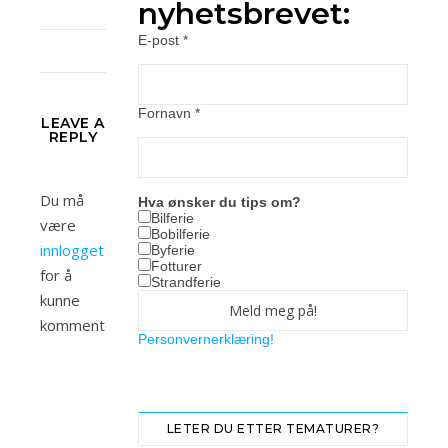
nyhetsbrevet:
E-post
*
Fornavn
*
LEAVE A
REPLY
Du må
Hva ønsker du tips om?
Bilferie
være
Bobilferie
innlogget
Byferie
Fotturer
for å
Strandferie
kunne
kommentere.
Personvernerklæring!
LETER DU ETTER TEMATURER?