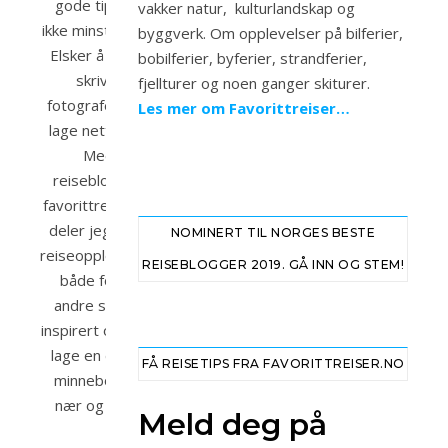
gode tips og
vakker natur, kulturlandskap og
ikke minst bilder.
byggverk. Om opplevelser på bilferier,
Elsker å reise,
bobilferier, byferier, strandferier,
skrive,
fjellturer og noen ganger skiturer.
fotografere og
Les mer om Favorittreiser…
lage nettsider.
Med
reisebloggen
favorittreiser.no
deler jeg mine
NOMINERT TIL NORGES BESTE
reiseopplevelser
REISEBLOGGER 2019. GÅ INN OG STEM!
både for at
andre skal bli
inspirert og for å
lage en digital
FÅ REISETIPS FRA FAVORITTREISER.NO
minnebok fra
nær og fjern.
Meld deg på