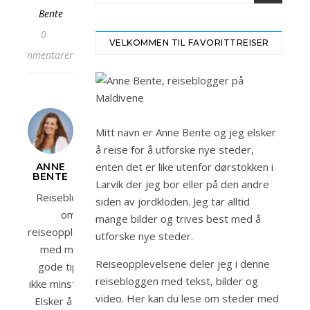
Bente
0
VELKOMMEN TIL FAVORITTREISER
kommentarer
Mitt navn er Anne Bente og jeg elsker
å reise for å utforske nye steder,
enten det er like utenfor dørstokken i
ANNE
BENTE
Larvik der jeg bor eller på den andre
Reiseblogger
siden av jordkloden. Jeg tar alltid
om
mange bilder og trives best med å
reiseopplevelser
utforske nye steder.
med mange
Reiseopplevelsene deler jeg i denne
gode tips og
reisebloggen med tekst, bilder og
ikke minst bilder.
video. Her kan du lese om steder med
Elsker å reise,