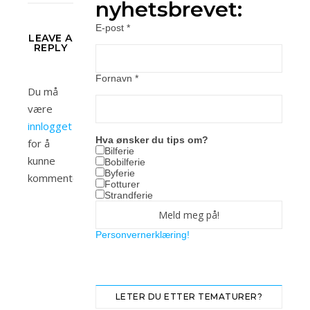
nyhetsbrevet:
E-post
*
LEAVE A
REPLY
Fornavn
*
Du må
være
innlogget
Hva ønsker du tips om?
for å
Bilferie
kunne
Bobilferie
Byferie
kommentere.
Fotturer
Strandferie
Personvernerklæring!
LETER DU ETTER TEMATURER?