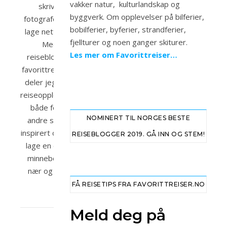
vakker natur, kulturlandskap og
skrive,
byggverk. Om opplevelser på bilferier,
fotografere og
bobilferier, byferier, strandferier,
lage nettsider.
fjellturer og noen ganger skiturer.
Med
Les mer om Favorittreiser…
reisebloggen
favorittreiser.no
deler jeg mine
reiseopplevelser
både for at
NOMINERT TIL NORGES BESTE
andre skal bli
inspirert og for å
REISEBLOGGER 2019. GÅ INN OG STEM!
lage en digital
minnebok fra
nær og fjern.
FÅ REISETIPS FRA FAVORITTREISER.NO
Meld deg på