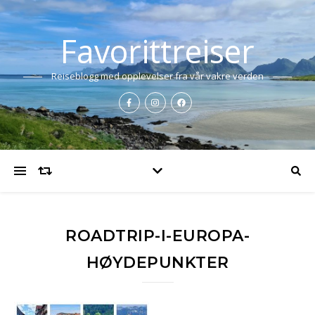
Favorittreiser
Reiseblogg med opplevelser fra vår vakre verden
ROADTRIP-I-EUROPA-
HØYDEPUNKTER