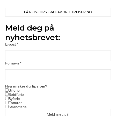
FÅ REISETIPS FRA FAVORITTREISER.NO
Meld deg på
nyhetsbrevet:
E-post
*
Fornavn
*
Hva ønsker du tips om?
Bilferie
Bobilferie
Byferie
Fotturer
Strandferie