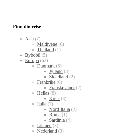
Finn din reise
Asia
(7)
Maldivene
(6)
Thailand
(1)
Bybobil
(5)
Europa
(62)
Danmark
(5)
Jylland
(3)
Skjælland
(2)
Frankrike
(6)
Franske alper
(2)
Hellas
(8)
Kreta
(8)
Italia
(7)
Nord-Italia
(2)
Roma
(1)
Sardinia
(4)
Litauen
(3)
Nederland
(3)