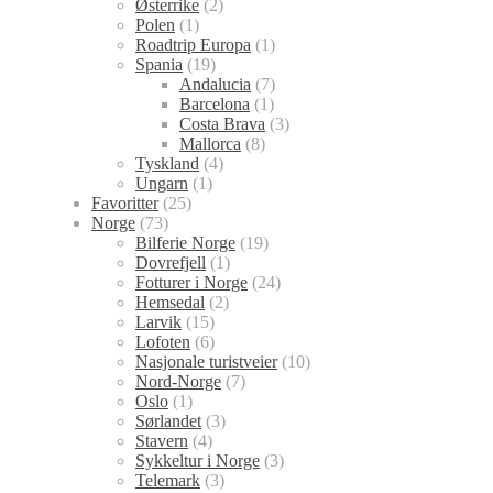
Østerrike
(2)
Polen
(1)
Roadtrip Europa
(1)
Spania
(19)
Andalucia
(7)
Barcelona
(1)
Costa Brava
(3)
Mallorca
(8)
Tyskland
(4)
Ungarn
(1)
Favoritter
(25)
Norge
(73)
Bilferie Norge
(19)
Dovrefjell
(1)
Fotturer i Norge
(24)
Hemsedal
(2)
Larvik
(15)
Lofoten
(6)
Nasjonale turistveier
(10)
Nord-Norge
(7)
Oslo
(1)
Sørlandet
(3)
Stavern
(4)
Sykkeltur i Norge
(3)
Telemark
(3)