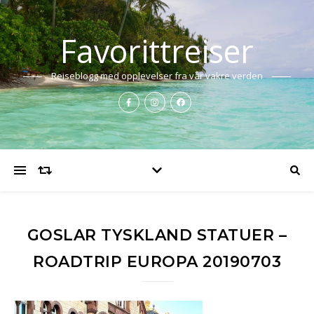
Favorittreiser
Reiseblogg med opplevelser fra vår vakre verden
GOSLAR TYSKLAND STATUER –
ROADTRIP EUROPA 20190703