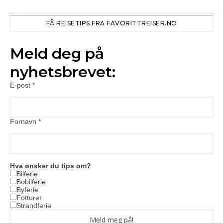
FÅ REISETIPS FRA FAVORITTREISER.NO
Meld deg på
nyhetsbrevet:
E-post
*
Fornavn
*
Hva ønsker du tips om?
Bilferie
Bobilferie
Byferie
Fotturer
Strandferie