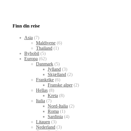
Finn din reise
Asia
(7)
Maldivene
(6)
Thailand
(1)
Bybobil
(5)
Europa
(62)
Danmark
(5)
Jylland
(3)
Skjælland
(2)
Frankrike
(6)
Franske alper
(2)
Hellas
(8)
Kreta
(8)
Italia
(7)
Nord-Italia
(2)
Roma
(1)
Sardinia
(4)
Litauen
(3)
Nederland
(3)