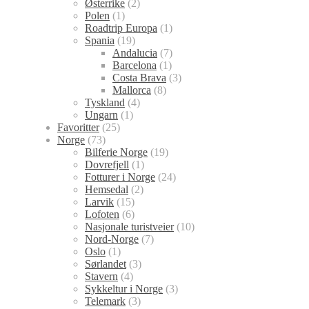
Østerrike
(2)
Polen
(1)
Roadtrip Europa
(1)
Spania
(19)
Andalucia
(7)
Barcelona
(1)
Costa Brava
(3)
Mallorca
(8)
Tyskland
(4)
Ungarn
(1)
Favoritter
(25)
Norge
(73)
Bilferie Norge
(19)
Dovrefjell
(1)
Fotturer i Norge
(24)
Hemsedal
(2)
Larvik
(15)
Lofoten
(6)
Nasjonale turistveier
(10)
Nord-Norge
(7)
Oslo
(1)
Sørlandet
(3)
Stavern
(4)
Sykkeltur i Norge
(3)
Telemark
(3)