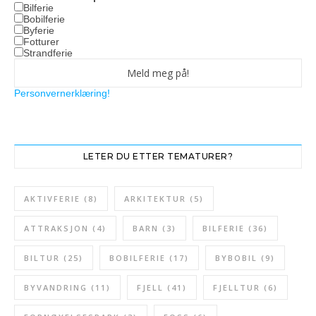
Bilferie
Bobilferie
Byferie
Fotturer
Strandferie
Personvernerklæring!
LETER DU ETTER TEMATURER?
AKTIVFERIE
(8)
ARKITEKTUR
(5)
ATTRAKSJON
(4)
BARN
(3)
BILFERIE
(36)
BILTUR
(25)
BOBILFERIE
(17)
BYBOBIL
(9)
BYVANDRING
(11)
FJELL
(41)
FJELLTUR
(6)