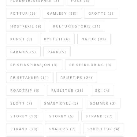
FORNØYELSESPARK
(3)
FOSS
(6)
FOTTUR
(5)
GAMLEBY
(28)
GROTTE
(3)
HØSTFERIE
(9)
KULTURHISTORIE
(31)
KUNST
(3)
KYSTSTI
(6)
NATUR
(82)
PARADIS
(5)
PARK
(5)
REISEINSPIRASJON
(3)
REISESKILDRING
(9)
REISETANKER
(11)
REISETIPS
(24)
ROADTRIP
(6)
RUSLETUR
(28)
SKI
(4)
SLOTT
(7)
SMÅBYIDYLL
(5)
SOMMER
(3)
STORBY
(10)
STORBY
(5)
STRAND
(27)
STRAND
(20)
SVABERG
(7)
SYKKELTUR
(4)